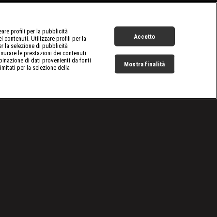
re profili per la pubblicità
Accetto
 contenuti. Utilizzare profili per la
er la selezione di pubblicità
surare le prestazioni dei contenuti.
inazione di dati provenienti da fonti
Mostra finalità
limitati per la selezione della
Live Now
Cookie e scelte pubblicitarie
Problemi di ricezione?