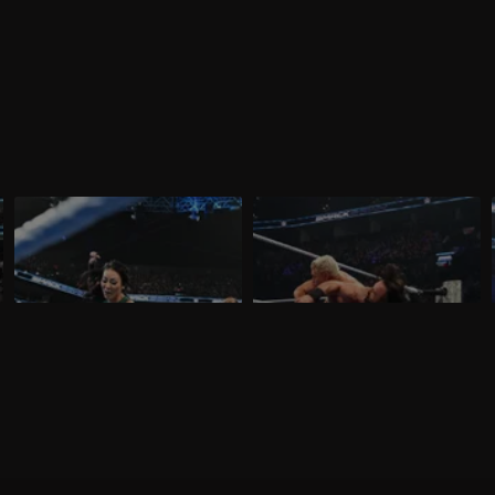
WWE SmackDown 13 marzo 2026:
WWE SmackDown 6 marzo 2026: è
insidia Michin per Jade
ancora Drew contro Cody
Nella puntata di SmackDown del 13
Nella puntata di SmackDown del 6 marzo,
marzo, visibile su discovery+, Cody
visibile su discovery+, Drew McIntyre
Rhodes e Randy Orton firmano il
difende l'Undisputed WWE Championship
contratto per il match di WrestleMania
contro Cody Rhodes.
42. Jade Cargill affronta Michin in un
Non-Title Match.