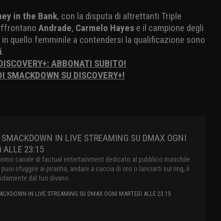
ey in the Bank
, con la disputa di altrettanti Triple
 affrontano
Andrade
,
Carmelo Hayes
e il campione degli
 in quello femminile a contendersi la qualificazione sono
i
.
 DISCOVERY+: ABBONATI SUBITO!
 DI SMACKDOWN SU DISCOVERY+!
 SMACKDOWN IN LIVE STREAMING SU DMAX OGNI
 ALLE 23:15
primo canale di factual entertainment dedicato al pubblico maschile.
oi sfuggire ai piranha, andare a caccia di oro o lanciarti sul ring, il
damente dal tuo divano.
CKDOWN IN LIVE STREAMING SU DMAX OGNI MARTEDì ALLE 23:15