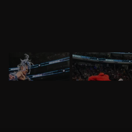
WWE SmackDown 27 marzo 2026:
WWE SmackDown 20 marzo 2026:
Tiffany sfida Giulia
Drew e Jacob alla resa dei conti
Nella puntata di SmackDown del 27
Nella puntata di SmackDown del 20
marzo, visibile su discovery+, Giulia e
marzo, visibile su discovery+, c'è il
Tiffany Stratton si sfidano in un Non Title
match molto atteso fra Drew McIntyre e
Match. Charlotte Flair e Alexa Bliss
Jacob Fatu. In palio sia i titoli tag team
affrontano le Bella Twins.
maschili che quelli femminili.