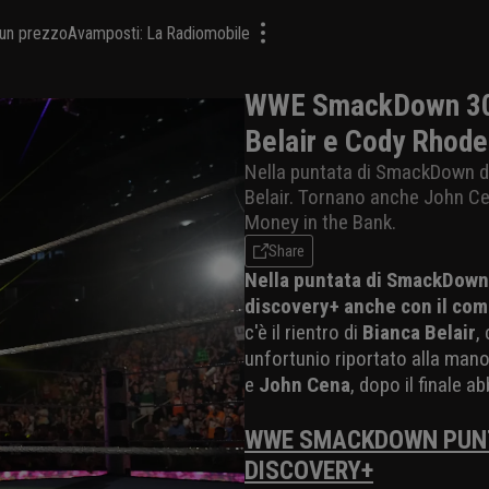
a un prezzo
Avamposti: La Radiomobile
WWE SmackDown 30 m
Belair e Cody Rhod
Nella puntata di SmackDown del
Belair. Tornano anche John Ce
Money in the Bank.
Share
Nella puntata di SmackDown
discovery+ anche con il com
c'è il rientro di
Bianca Belair
,
unfortunio riportato alla mano
e
John Cena
, dopo il finale 
WWE SMACKDOWN PUNTA
DISCOVERY+