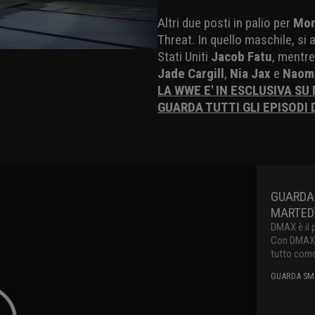
Altri due posti in palio per
Mon
Threat. In quello maschile, si
Stati Uniti
Jacob Fatu
, mentre
Jade Cargill
,
Nia Jax
e
Naom
LA WWE E' IN ESCLUSIVA SU
GUARDA TUTTI GLI EPISODI
GUARDA
MARTEDì
DMAX è il 
Con DMAX pu
tutto como
GUARDA SMA