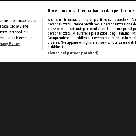
Noi e i nostri partner trattiamo i dati per fornire:
Archiviare informazioni su dispositivo e/o accedervi. Crea
rchiviare e accedere ai
personalizzata. Creare profili per la personalizzazione dei
izzata. Ciò avviene
selezione di contenuti personalizzati. Utilizzare profili p
izzati nei cookie. È
personalizzata. Misurare le prestazioni degli annunci. Mi
ento sulla base di un
Comprendere il pubblico attraverso statistiche o la comb
diverse. Sviluppare e migliorare i servizi. Utilizzare dati 
ivacy Policy
pubblicità.
Elenco dei partner (fornitori)
 maggio 2025: il ritorno di Bianca Belair e Cody Rhodes
Lavora con noi
Cookies