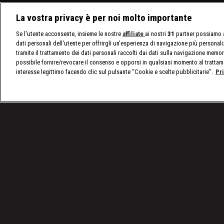
La vostra privacy è per noi molto importante
Se l'utente acconsente, insieme le nostre
affiliate
ai nostri
31
partner possiamo a
dati personali dell'utente per offrirgli un'esperienza di navigazione più personal
tramite il trattamento dei dati personali raccolti dai dati sulla navigazione memor
possibile fornire/revocare il consenso e opporsi in qualsiasi momento al trattam
interesse legittimo facendo clic sul pulsante “Cookie e scelte pubblicitarie”.
Pr
/
SmackDown, le ultime notizie
/
WWE SmackDown 30
Condizioni d'uso
Privacy Policy