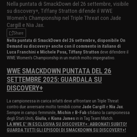
Nella puntata di SmackDown del 26 settembre, visibile
su discovery+, Tiffany Stratton difende il WWE
Women's Championship nel Triple Threat con Jade
Cargill e Nia Jax.
Share
Nella puntata di SmackDown del 26 settembre, disponibile On
Demand su discovery+ anche con il commento in italiano di
Luca Franchini e Michele Posa,
Tiffany Stratton
deve difendere il
WWE Women's Championship in un match molto impegnativo.
WWE SMACKDOWN PUNTATA DEL 26
SETTEMBRE 2025: GUARDALA SU
DISCOVERY+
La campionessa in carica infatti deve affrontare un Triple Threat
contro due avversarie molto temibili come
Jade Cargill
e
Nia Jax
.
Sempre in campo femminile,
Michin
e
B-Fab
sfidano la campionessa
degli Stati Uniti,
Giulia
, e
Kiana James
in in Tag Team Match.
LA WWE E' IN ESCLUSIVA SU DISCOVERY+: ABBONATI SUBITO!
GUARDA TUTTI GLI EPISODI DI SMACKDOWN SU DISCOVERY+!