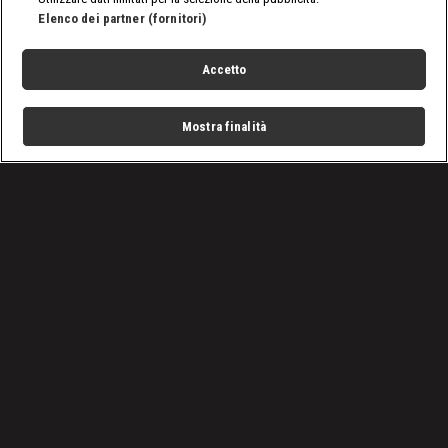
Elenco dei partner (fornitori)
Accetto
Mostra finalità
Home
Programmi
Live
Cerca
Menu
/
SmackDown, le ultime notizie
/
WWE SmackDown 26 settembre 2025: doppia minaccia
per Tiffy
Condizioni d'uso
Privacy Policy
Lavora con noi
Cookies
Cookie e scelte pubblicitarie