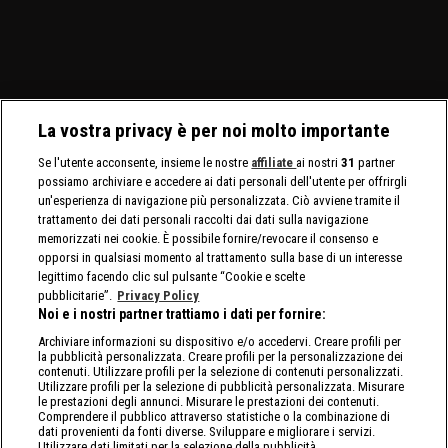
Charlotte Flair e Alexa
palio sia i titoli tag team
WrestleMania 42. Jade
C
Bliss affrontano le Bella
maschili che quelli
Cargill affronta Michin in
Twins.
femminili.
un Non-Title Match.
La vostra privacy è per noi molto importante
Se l'utente acconsente, insieme le nostre
affiliate
ai nostri
31
partner
possiamo archiviare e accedere ai dati personali dell'utente per offrirgli
un'esperienza di navigazione più personalizzata. Ciò avviene tramite il
trattamento dei dati personali raccolti dai dati sulla navigazione
memorizzati nei cookie. È possibile fornire/revocare il consenso e
opporsi in qualsiasi momento al trattamento sulla base di un interesse
legittimo facendo clic sul pulsante “Cookie e scelte
pubblicitarie”.
Privacy Policy
Noi e i nostri partner trattiamo i dati per fornire:
Archiviare informazioni su dispositivo e/o accedervi. Creare profili per
la pubblicità personalizzata. Creare profili per la personalizzazione dei
contenuti. Utilizzare profili per la selezione di contenuti personalizzati.
Utilizzare profili per la selezione di pubblicità personalizzata. Misurare
le prestazioni degli annunci. Misurare le prestazioni dei contenuti.
Comprendere il pubblico attraverso statistiche o la combinazione di
dati provenienti da fonti diverse. Sviluppare e migliorare i servizi.
Utilizzare dati limitati per la selezione della pubblicità.