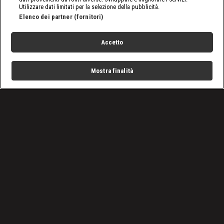
Utilizzare dati limitati per la selezione della pubblicità.
Elenco dei partner (fornitori)
Accetto
Mostra finalità
Home
Programmi
Live
Cerca
Menu
/
SmackDown, le ultime notizie
/
WWE SmackDown 24 ottobre 2025: insidia Kiana per Tiffy
Condizioni d'uso
Privacy Policy
Lavora con noi
Cookies