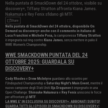
Nella puntata di SmackDown del 24 ottobre, visibile su
discovery+, Tiffany Stratton affronta Kiana James.
Nakamura e Rey Fenix sfidano gli MTF.
Share
Nella puntata di SmackDown del 24 ottobre, disponibile On
Demand su discovery+ anche con il commento in italiano di
Luca Franchini e Michele Posa,
la campionessa
Tiffany Stratton
è impegnata sul ring contro
Kiana James
, senza mettere in palio il
WWE Women's Championship.
WWE SMACKDOWN PUNTATA DEL 24
OTTOBRE 2025: GUARDALA SU
DISCOVERY+
Cody Rhodes
e
Drew McIntyre
guardano allo scontro per
l'Undisputed Championship a
Saturday Night's Main Event
, mentre il
nuovo campione degli Stati Uniti
Ilja Dragunov
è impegnato in una
Open Challange.
Shinsuke Nakamura
e
Rey Fenix
uniscono le forze
per affrontare gli
MTF
.
LA WWE E' IN ESCLUSIVA SU DISCOVERY+: ABBONATI SUBITO!
GUARDA TUTTI GLI EPISODI DI SMACKDOWN SU DISCOVERY+!