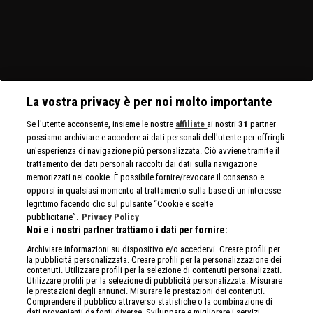
in un Non Title Match.
McIntyre e Jacob Fatu. In
contratto per il match di
C
Charlotte Flair e Alexa
palio sia i titoli tag team
WrestleMania 42. Jade
C
Bliss affrontano le Bella
maschili che quelli
Cargill affronta Michin in
Twins.
femminili.
un Non-Title Match.
La vostra privacy è per noi molto importante
Se l'utente acconsente, insieme le nostre
affiliate
ai nostri
31
partner
possiamo archiviare e accedere ai dati personali dell'utente per offrirgli
un'esperienza di navigazione più personalizzata. Ciò avviene tramite il
trattamento dei dati personali raccolti dai dati sulla navigazione
memorizzati nei cookie. È possibile fornire/revocare il consenso e
opporsi in qualsiasi momento al trattamento sulla base di un interesse
legittimo facendo clic sul pulsante “Cookie e scelte
pubblicitarie”.
Privacy Policy
Noi e i nostri partner trattiamo i dati per fornire:
Archiviare informazioni su dispositivo e/o accedervi. Creare profili per
la pubblicità personalizzata. Creare profili per la personalizzazione dei
contenuti. Utilizzare profili per la selezione di contenuti personalizzati.
Utilizzare profili per la selezione di pubblicità personalizzata. Misurare
le prestazioni degli annunci. Misurare le prestazioni dei contenuti.
Comprendere il pubblico attraverso statistiche o la combinazione di
dati provenienti da fonti diverse. Sviluppare e migliorare i servizi.