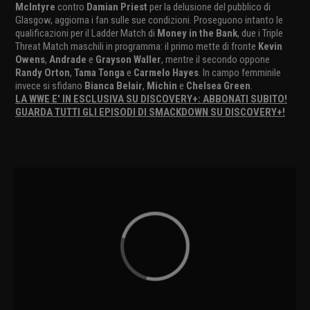
McIntyre
contro
Damian Priest
per la delusione del pubblico di
Glasgow, aggiorna i fan sulle sue condizioni. Proseguono intanto le
qualificazioni per il Ladder Match di
Money in the Bank
, due i Triple
Threat Match maschili in programma: il primo mette di fronte
Kevin
Owens
,
Andrade
e
Grayson Waller
, mentre il secondo oppone
Randy Orton
,
Tama Tonga
e
Carmelo Hayes
. In campo femminile
invece si sfidano
Bianca Belair
,
Michin
e
Chelsea Green
.
LA WWE E' IN ESCLUSIVA SU DISCOVERY+: ABBONATI SUBITO!
GUARDA TUTTI GLI EPISODI DI SMACKDOWN SU DISCOVERY+!