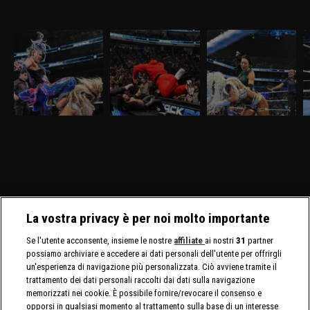
WWE SmackDown 27
WWE SmackDown 20
WWE SmackDown 13
W
marzo 2026: Tiffany
marzo 2026: Drew e
marzo 2026: insidia
m
sfida Giulia
Jacob alla resa dei
Michin per Jade
D
conti
Nella puntata di
Nella puntata di
Nella puntata di
Ne
SmackDown del 27
SmackDown del 20
SmackDown del 13
S
marzo, visibile su
marzo, visibile su
marzo, visibile su
vi
discovery+, Giulia e
discovery+, c'è il match
discovery+, Cody Rhodes
D
Tiffany Stratton si sfidano
molto atteso fra Drew
e Randy Orton firmano il
l
in un Non Title Match.
McIntyre e Jacob Fatu. In
contratto per il match di
C
Charlotte Flair e Alexa
palio sia i titoli tag team
WrestleMania 42. Jade
C
Bliss affrontano le Bella
maschili che quelli
Cargill affronta Michin in
Twins.
femminili.
un Non-Title Match.
La vostra privacy è per noi molto importante
Se l'utente acconsente, insieme le nostre
affiliate
ai nostri
31
partner
possiamo archiviare e accedere ai dati personali dell'utente per offrirgli
un'esperienza di navigazione più personalizzata. Ciò avviene tramite il
trattamento dei dati personali raccolti dai dati sulla navigazione
memorizzati nei cookie. È possibile fornire/revocare il consenso e
opporsi in qualsiasi momento al trattamento sulla base di un interesse