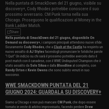
Nella puntata di SmackDown del 21 giugno, visibile su
discovery+, Cody Rhodes potrebbe conoscere il suo
prossimo avversario. CM Punk torna nella sua
Chicago. Proseguono le qualificazioni al Money in the
Bank Ladder Match.
Share
Nella puntata di SmackDown del 21 giugno, disponibile On
Demand su discovery+
, i campioni principali attendono nuove sfide.
Sicuramente
Cody Rhodes
, che a
Clash at the Castle
ha respinto un
nuovo assalto di
AJ Styles
facendogli pronunciare le fatidiche parole
"I Quit" Un indizio su chi sarà il prossimo potrebbe avercelo dato il
post match con il canadese, con il WWE Undisputed Champion che è
stato assalito da
Solo Sikoa
e dalla
Bloodline
al completo, con
Randy Orton
e
Kevin Owens
che sono subito venuti in suo
soccorso.
WWE SMACKDOWN PUNTATA DEL 21
GIUGNO 2024: GUARDALA SU DISCOVERY+
Siamo a Chicago e non può mancare
CM Punk
, che dopo essere
tornato in veste di arbitro improvvisato, facendo perdere
Drew