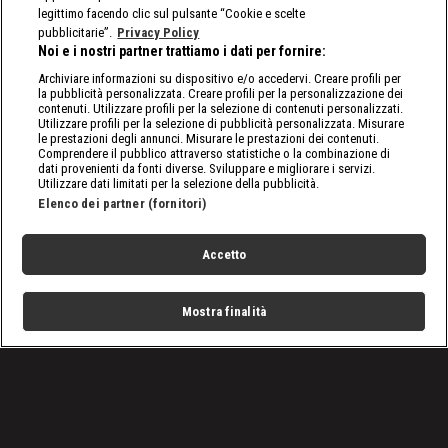
legittimo facendo clic sul pulsante “Cookie e scelte
pubblicitarie”.
Privacy Policy
Noi e i nostri partner trattiamo i dati per fornire:
Archiviare informazioni su dispositivo e/o accedervi. Creare profili per
la pubblicità personalizzata. Creare profili per la personalizzazione dei
contenuti. Utilizzare profili per la selezione di contenuti personalizzati.
Utilizzare profili per la selezione di pubblicità personalizzata. Misurare
le prestazioni degli annunci. Misurare le prestazioni dei contenuti.
Comprendere il pubblico attraverso statistiche o la combinazione di
dati provenienti da fonti diverse. Sviluppare e migliorare i servizi.
Utilizzare dati limitati per la selezione della pubblicità.
Elenco dei partner (fornitori)
Accetto
Mostra finalità
Home
Programmi
Live
Cerca
Menu
/
SmackDown, le ultime notizie
/
WWE SmackDown 21 giugno 2024: chi sulla strada di
Cody?
Condizioni d'uso