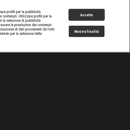
re profili per la pubblicità
Accetto
 contenuti. Utilizzare profili per la
er la selezione di pubblicità
surare le prestazioni dei contenuti.
inazione di dati provenienti da fonti
Mostra finalità
limitati per la selezione della
Live Now
Cookie e scelte pubblicitarie
Problemi di ricezione?