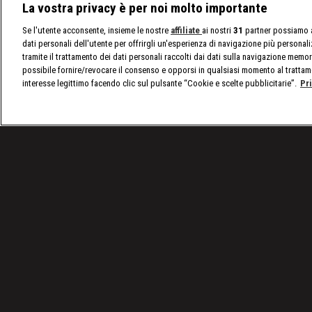
La vostra privacy è per noi molto importante
Se l'utente acconsente, insieme le nostre
affiliate
ai nostri
31
partner possiamo a
dati personali dell'utente per offrirgli un'esperienza di navigazione più personal
tramite il trattamento dei dati personali raccolti dai dati sulla navigazione memor
possibile fornire/revocare il consenso e opporsi in qualsiasi momento al trattam
interesse legittimo facendo clic sul pulsante “Cookie e scelte pubblicitarie”.
Pr
/
SmackDown, le ultime notizie
/
WWE SmackDown, p
Condizioni d'uso
Privacy Policy