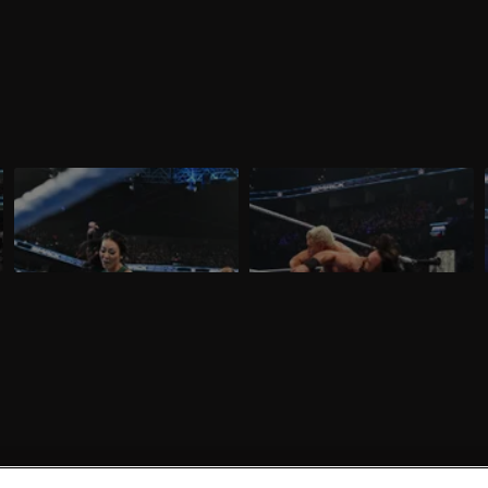
WWE SmackDown 13 marzo 2026:
WWE SmackDown 6 marzo 2026: è
insidia Michin per Jade
ancora Drew contro Cody
Nella puntata di SmackDown del 13
Nella puntata di SmackDown del 6 marzo,
marzo, visibile su discovery+, Cody
visibile su discovery+, Drew McIntyre
Rhodes e Randy Orton firmano il
difende l'Undisputed WWE Championship
contratto per il match di WrestleMania
contro Cody Rhodes.
42. Jade Cargill affronta Michin in un
Non-Title Match.