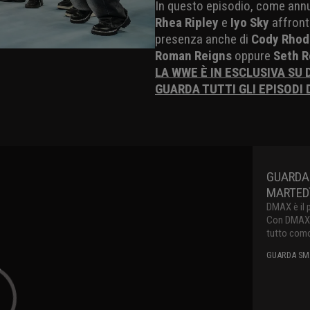
In questo episodio, come annu
Rhea Ripley
e
Iyo Sky
affronte
presenza anche di
Cody Rhod
Roman Reigns
oppure
Seth R
LA WWE È IN ESCLUSIVA SU
GUARDA TUTTI GLI EPISODI
GUARDA
MARTEDì
DMAX è il 
Con DMAX pu
tutto como
GUARDA SMA