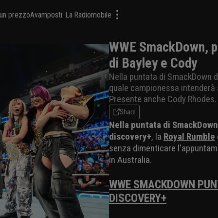
a un prezzo
Avamposti: La Radiomobile
WWE SmackDown, punt
di Bayley e Cody
Nella puntata di SmackDown de
quale campionessa intenderà a
Presente anche Cody Rhodes.
Share
Nella puntata di SmackDown 
discovery+
, la
Royal Rumble
senza dimenticare l'appuntam
in Australia.
WWE SMACKDOWN PUNTA
DISCOVERY+