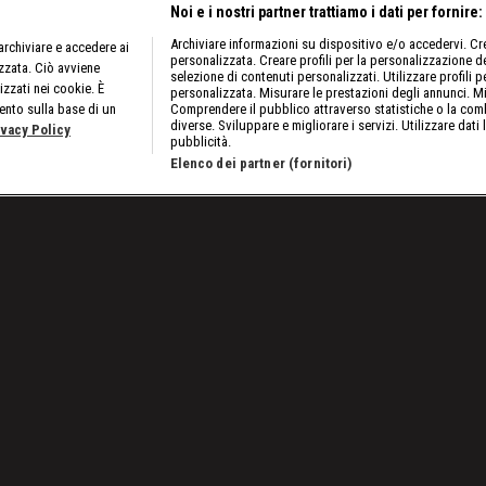
Noi e i nostri partner trattiamo i dati per fornire:
Archiviare informazioni su dispositivo e/o accedervi. Crea
rchiviare e accedere ai
personalizzata. Creare profili per la personalizzazione dei
izzata. Ciò avviene
selezione di contenuti personalizzati. Utilizzare profili p
izzati nei cookie. È
personalizzata. Misurare le prestazioni degli annunci. Mi
ento sulla base di un
Comprendere il pubblico attraverso statistiche o la comb
diverse. Sviluppare e migliorare i servizi. Utilizzare dati 
ivacy Policy
pubblicità.
Elenco dei partner (fornitori)
untata del 2 febbraio 2024: le scelte di Bayley e Cody
Lavora con noi
Cookies