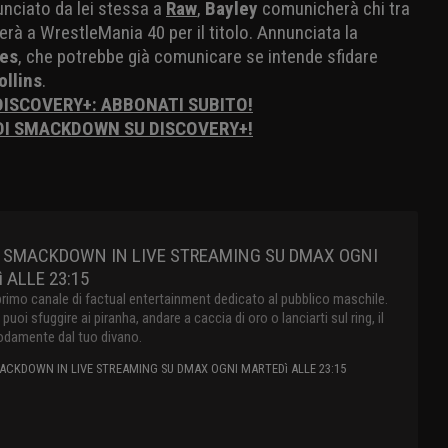
nciato da lei stessa a
Raw
,
Bayley
comunicherà chi tra
rà a WrestleMania 40 per il titolo. Annunciata la
es
, che potrebbe già comunicare se intende sfidare
ollins
.
 DISCOVERY+: ABBONATI SUBITO!
 DI SMACKDOWN SU DISCOVERY+!
 SMACKDOWN IN LIVE STREAMING SU DMAX OGNI
 ALLE 23:15
primo canale di factual entertainment dedicato al pubblico maschile.
oi sfuggire ai piranha, andare a caccia di oro o lanciarti sul ring, il
damente dal tuo divano.
CKDOWN IN LIVE STREAMING SU DMAX OGNI MARTEDì ALLE 23:15