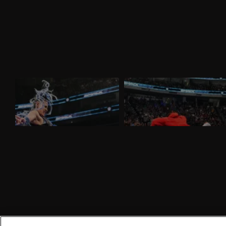
WWE SmackDown 27 marzo 2026:
WWE SmackDown 20 marzo 2026:
Tiffany sfida Giulia
Drew e Jacob alla resa dei conti
Nella puntata di SmackDown del 27
Nella puntata di SmackDown del 20
marzo, visibile su discovery+, Giulia e
marzo, visibile su discovery+, c'è il
Tiffany Stratton si sfidano in un Non Title
match molto atteso fra Drew McIntyre e
Match. Charlotte Flair e Alexa Bliss
Jacob Fatu. In palio sia i titoli tag team
affrontano le Bella Twins.
maschili che quelli femminili.