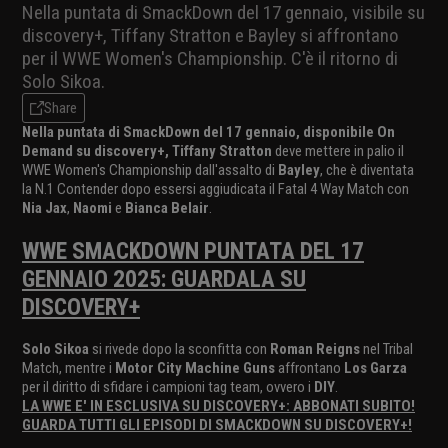
Nella puntata di SmackDown del 17 gennaio, visibile su
discovery+, Tiffany Stratton e Bayley si affrontano
per il WWE Women's Championship. C'è il ritorno di
Solo Sikoa.
Share
Nella puntata di SmackDown del 17 gennaio, disponibile On
Demand su discovery+, Tiffany Stratton
deve mettere in palio il
WWE Women's Championship dall'assalto di
Bayley
, che è diventata
la N.1 Contender dopo essersi aggiudicata il Fatal 4 Way Match con
Nia Jax
,
Naomi
e
Bianca Belair
.
WWE SMACKDOWN PUNTATA DEL 17
GENNAIO 2025: GUARDALA SU
DISCOVERY+
Solo Sikoa
si rivede dopo la sconfitta con
Roman Reigns
nel Tribal
Match, mentre i
Motor City Machine Guns
affrontano
Los Garza
per il diritto di sfidare i campioni tag team, ovvero i
DIY
.
LA WWE E' IN ESCLUSIVA SU DISCOVERY+: ABBONATI SUBITO!
GUARDA TUTTI GLI EPISODI DI SMACKDOWN SU DISCOVERY+!