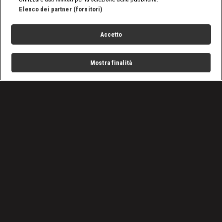
Elenco dei partner (fornitori)
Accetto
Mostra finalità
Home
Programmi
Live
Cerca
Menu
/
SmackDown, le ultime notizie
/
WWE SmackDown 17 gennaio 2025: prima difesa per Tiffy
Condizioni d'uso
Privacy Policy
Lavora con noi
Cookies
Cookie e scelte pubblicitarie