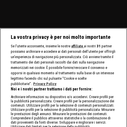
Charlotte Flair e Alexa
palio sia i titoli tag team
WrestleMania 42. Jade
C
Bliss affrontano le Bella
maschili che quelli
Cargill affronta Michin in
Twins.
femminili.
un Non-Title Match.
La vostra privacy è per noi molto importante
Se l'utente acconsente, insieme le nostre
affiliate
ai nostri
31
partner
possiamo archiviare e accedere ai dati personali dell'utente per offrirgli
un'esperienza di navigazione più personalizzata. Ciò avviene tramite il
trattamento dei dati personali raccolti dai dati sulla navigazione
memorizzati nei cookie. È possibile fornire/revocare il consenso e
opporsi in qualsiasi momento al trattamento sulla base di un interesse
legittimo facendo clic sul pulsante “Cookie e scelte
pubblicitarie”.
Privacy Policy
Noi e i nostri partner trattiamo i dati per fornire:
Archiviare informazioni su dispositivo e/o accedervi. Creare profili per
la pubblicità personalizzata. Creare profili per la personalizzazione dei
contenuti. Utilizzare profili per la selezione di contenuti personalizzati.
Utilizzare profili per la selezione di pubblicità personalizzata. Misurare
le prestazioni degli annunci. Misurare le prestazioni dei contenuti.
Comprendere il pubblico attraverso statistiche o la combinazione di
dati provenienti da fonti diverse. Sviluppare e migliorare i servizi.
Utilizzare dati limitati per la selezione della pubblicità.