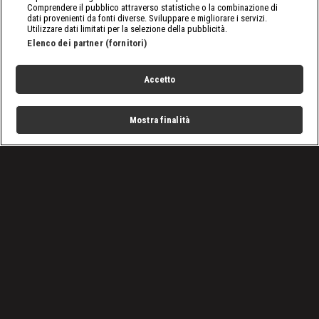
Comprendere il pubblico attraverso statistiche o la combinazione di
dati provenienti da fonti diverse. Sviluppare e migliorare i servizi.
Utilizzare dati limitati per la selezione della pubblicità.
Elenco dei partner (fornitori)
Accetto
Mostra finalità
Home
Programmi
Live
Cerca
Menu
/
SmackDown, le ultime notizie
/
WWE SmackDown 12 settembre 2025: un ritorno e due
grandi match
Condizioni d'uso
Privacy Policy
Lavora con noi
Cookies