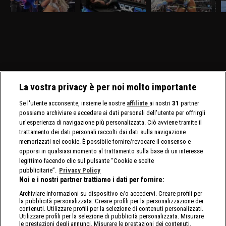
discovery+, Giulia e
discovery+, c'è il match
discovery+, Cody Rhodes
D
Tiffany Stratton si sfidano
molto atteso fra Drew
e Randy Orton firmano il
l
in un Non Title Match.
McIntyre e Jacob Fatu. In
contratto per il match di
C
Charlotte Flair e Alexa
palio sia i titoli tag team
WrestleMania 42. Jade
C
Bliss affrontano le Bella
maschili che quelli
Cargill affronta Michin in
Twins.
femminili.
un Non-Title Match.
La vostra privacy è per noi molto importante
Se l'utente acconsente, insieme le nostre
affiliate
ai nostri
31
partner
possiamo archiviare e accedere ai dati personali dell'utente per offrirgli
un'esperienza di navigazione più personalizzata. Ciò avviene tramite il
trattamento dei dati personali raccolti dai dati sulla navigazione
memorizzati nei cookie. È possibile fornire/revocare il consenso e
opporsi in qualsiasi momento al trattamento sulla base di un interesse
legittimo facendo clic sul pulsante “Cookie e scelte
pubblicitarie”.
Privacy Policy
Noi e i nostri partner trattiamo i dati per fornire:
Archiviare informazioni su dispositivo e/o accedervi. Creare profili per
la pubblicità personalizzata. Creare profili per la personalizzazione dei
contenuti. Utilizzare profili per la selezione di contenuti personalizzati.
Utilizzare profili per la selezione di pubblicità personalizzata. Misurare
le prestazioni degli annunci. Misurare le prestazioni dei contenuti.