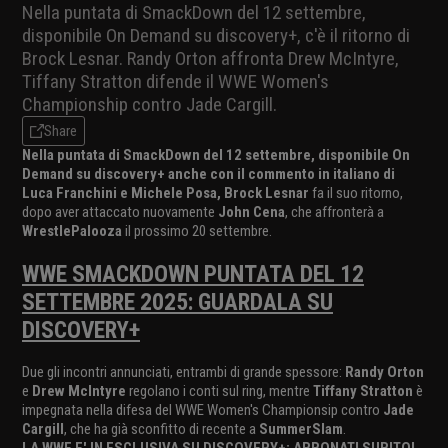
Nella puntata di SmackDown del 12 settembre,
disponibile On Demand su discovery+, c'è il ritorno di
Brock Lesnar. Randy Orton affronta Drew McIntyre,
Tiffany Stratton difende il WWE Women's
Championship contro Jade Cargill.
Share
Nella puntata di SmackDown del 12 settembre, disponibile On
Demand su discovery+ anche con il commento in italiano di
Luca Franchini e Michele Posa,
Brock Lesnar
fa il suo ritorno,
dopo aver attaccato nuovamente
John Cena
, che affronterà a
WrestlePalooza
il prossimo 20 settembre.
WWE SMACKDOWN PUNTATA DEL 12
SETTEMBRE 2025: GUARDALA SU
DISCOVERY+
Due gli incontri annunciati, entrambi di grande spessore:
Randy Orton
e
Drew McIntyre
regolano i conti sul ring, mentre
Tiffany Stratton
è
impegnata nella difesa del WWE Women's Championsip contro
Jade
Cargill
, che ha già sconfitto di recente a
SummerSlam
.
LA WWE E' IN ESCLUSIVA SU DISCOVERY+: ABBONATI SUBITO!