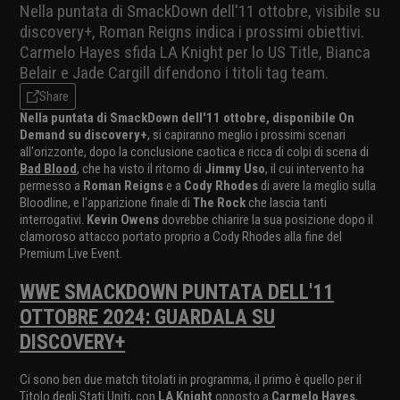
Nella puntata di SmackDown dell'11 ottobre, visibile su
discovery+, Roman Reigns indica i prossimi obiettivi.
Carmelo Hayes sfida LA Knight per lo US Title, Bianca
Belair e Jade Cargill difendono i titoli tag team.
Share
Nella puntata di SmackDown dell'11 ottobre, disponibile On
Demand su discovery+
, si capiranno meglio i prossimi scenari
all'orizzonte, dopo la conclusione caotica e ricca di colpi di scena di
Bad Blood
, che ha visto il ritorno di
Jimmy Uso
, il cui intervento ha
permesso a
Roman Reigns
e a
Cody Rhodes
di avere la meglio sulla
Bloodline, e l'apparizione finale di
The Rock
che lascia tanti
interrogativi.
Kevin Owens
dovrebbe chiarire la sua posizione dopo il
clamoroso attacco portato proprio a Cody Rhodes alla fine del
Premium Live Event.
WWE SMACKDOWN PUNTATA DELL'11
OTTOBRE 2024: GUARDALA SU
DISCOVERY+
Ci sono ben due match titolati in programma, il primo è quello per il
Titolo degli Stati Uniti, con
LA Knight
opposto a
Carmelo Hayes
,