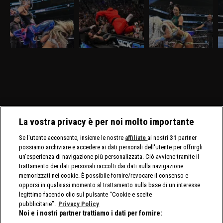
marzo 2026: Tiffany
marzo 2026: Drew e
marzo 2026: insidia
m
sfida Giulia
Jacob alla resa dei
Michin per Jade
D
conti
Nella puntata di
Nella puntata di
Nella puntata di
Ne
SmackDown del 27
SmackDown del 20
SmackDown del 13
S
marzo, visibile su
marzo, visibile su
marzo, visibile su
vi
discovery+, Giulia e
discovery+, c'è il match
discovery+, Cody Rhodes
D
Tiffany Stratton si sfidano
molto atteso fra Drew
e Randy Orton firmano il
l
in un Non Title Match.
McIntyre e Jacob Fatu. In
contratto per il match di
C
Charlotte Flair e Alexa
palio sia i titoli tag team
WrestleMania 42. Jade
C
Bliss affrontano le Bella
maschili che quelli
Cargill affronta Michin in
Twins.
femminili.
un Non-Title Match.
La vostra privacy è per noi molto importante
Se l'utente acconsente, insieme le nostre
affiliate
ai nostri
31
partner
possiamo archiviare e accedere ai dati personali dell'utente per offrirgli
un'esperienza di navigazione più personalizzata. Ciò avviene tramite il
trattamento dei dati personali raccolti dai dati sulla navigazione
memorizzati nei cookie. È possibile fornire/revocare il consenso e
opporsi in qualsiasi momento al trattamento sulla base di un interesse
legittimo facendo clic sul pulsante “Cookie e scelte
pubblicitarie”.
Privacy Policy
Noi e i nostri partner trattiamo i dati per fornire: