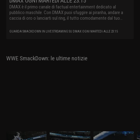
DMAX OGNI MARTEDì ALLE 23:15
DMAX è il primo canale di factual entertainment dedicato al
pubblico maschile. Con DMAX puoi sfuggire ai piranha, andare a
caccia di oro o lanciarti sul ring, il tutto comodamente dal tuo
divano.
GUARDA SMACKDOWN IN LIVE STREAMING SU DMAX OGNI MARTEDì ALLE 23:15
WWE SmackDown: le ultime notizie
WWE SmackDown 27
WWE SmackDown 20
WWE SmackDown 13
W