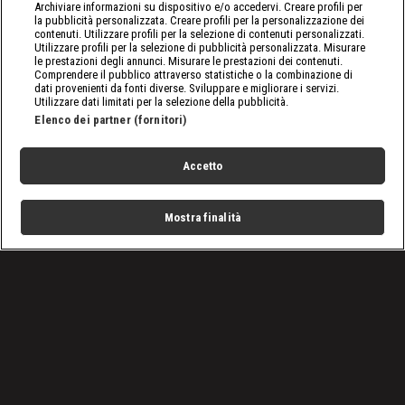
Archiviare informazioni su dispositivo e/o accedervi. Creare profili per
la pubblicità personalizzata. Creare profili per la personalizzazione dei
contenuti. Utilizzare profili per la selezione di contenuti personalizzati.
Utilizzare profili per la selezione di pubblicità personalizzata. Misurare
le prestazioni degli annunci. Misurare le prestazioni dei contenuti.
Comprendere il pubblico attraverso statistiche o la combinazione di
dati provenienti da fonti diverse. Sviluppare e migliorare i servizi.
Utilizzare dati limitati per la selezione della pubblicità.
Elenco dei partner (fornitori)
Accetto
Mostra finalità
Home
Programmi
Live
Cerca
Menu
/
SmackDown, le ultime notizie
/
WWE SmackDown 11 ottobre: gli effetti di Bad Blood
Condizioni d'uso
Privacy Policy