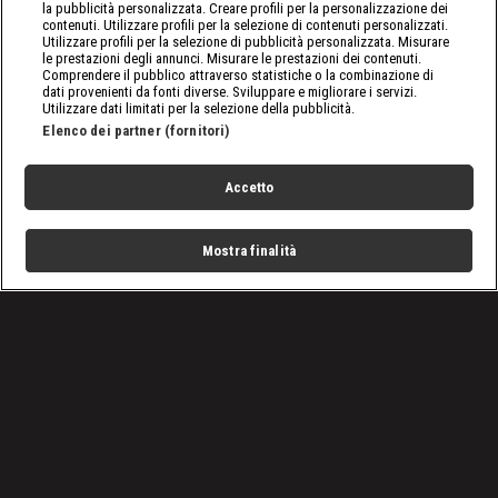
la pubblicità personalizzata. Creare profili per la personalizzazione dei
contenuti. Utilizzare profili per la selezione di contenuti personalizzati.
Utilizzare profili per la selezione di pubblicità personalizzata. Misurare
le prestazioni degli annunci. Misurare le prestazioni dei contenuti.
Comprendere il pubblico attraverso statistiche o la combinazione di
dati provenienti da fonti diverse. Sviluppare e migliorare i servizi.
Utilizzare dati limitati per la selezione della pubblicità.
Elenco dei partner (fornitori)
Accetto
Mostra finalità
Home
Programmi
Live
Cerca
Menu
/
SmackDown, le ultime notizie
/
WWE SmackDown, puntata del 10 novembre 2023: Lashley
e Carlito a confronto
Condizioni d'uso
Privacy Policy