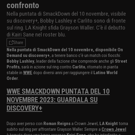
confronto
Nella puntata di SmackDown del 10 novembre, visibile
su discovery+, Bobby Lashley e Carlito sono di fronte
sul ring. LA Knight sfida Grayson Waller. C'è il debutto
di Kairi Sane nel roster blu.
Share
Nella puntata di SmackDown del 10 novembre, disponibile On
Demand su discovery+
, a tenere banco c'è un match coi fiocchi:
Bobby Lashley
, leader della fazione che comprende anche gli
Street
Profits
, sarà in azione sul ring contro
Carlito
, ritornato in pianta
stabile in
WWE
dopo diversi anni per raggiungere il
Latino World
Order
.
WWE SMACKDOWN PUNTATA DEL 10
NOVEMBRE 2023: GUARDALA SU
DISCOVERY+
Dopo aver perso con
Roman Reigns
a Crown Jewel,
LA Knight
torna
subito sul ring per affrontare Grayson Waller. Sempre a
Crown Jewel
è tornata dopo una lunga assenza
Kairi Sane
, che ha interferito a