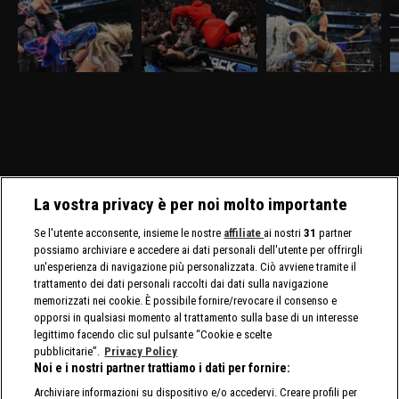
sfida Giulia
Jacob alla resa dei
Michin per Jade
D
conti
Nella puntata di
Nella puntata di
Nella puntata di
Ne
SmackDown del 27
SmackDown del 20
SmackDown del 13
S
marzo, visibile su
marzo, visibile su
marzo, visibile su
vi
discovery+, Giulia e
discovery+, c'è il match
discovery+, Cody Rhodes
D
Tiffany Stratton si sfidano
molto atteso fra Drew
e Randy Orton firmano il
l
in un Non Title Match.
McIntyre e Jacob Fatu. In
contratto per il match di
C
Charlotte Flair e Alexa
palio sia i titoli tag team
WrestleMania 42. Jade
C
Bliss affrontano le Bella
maschili che quelli
Cargill affronta Michin in
Twins.
femminili.
un Non-Title Match.
La vostra privacy è per noi molto importante
Se l'utente acconsente, insieme le nostre
affiliate
ai nostri
31
partner
possiamo archiviare e accedere ai dati personali dell'utente per offrirgli
un'esperienza di navigazione più personalizzata. Ciò avviene tramite il
trattamento dei dati personali raccolti dai dati sulla navigazione
memorizzati nei cookie. È possibile fornire/revocare il consenso e
opporsi in qualsiasi momento al trattamento sulla base di un interesse
legittimo facendo clic sul pulsante “Cookie e scelte
pubblicitarie”.
Privacy Policy
Noi e i nostri partner trattiamo i dati per fornire:
Archiviare informazioni su dispositivo e/o accedervi. Creare profili per