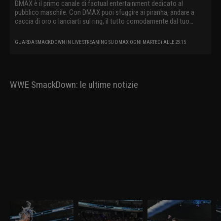
DMAX è il primo canale di factual entertainment dedicato al
pubblico maschile. Con DMAX puoi sfuggire ai piranha, andare a
caccia di oro o lanciarti sul ring, il tutto comodamente dal tuo
divano.
GUARDA SMACKDOWN IN LIVE STREAMING SU DMAX OGNI MARTEDì ALLE 23:15
WWE SmackDown: le ultime notizie
WWE SmackDown 27
WWE SmackDown 20
WWE SmackDown 13
W
marzo 2026: Tiffany
marzo 2026: Drew e
marzo 2026: insidia
m