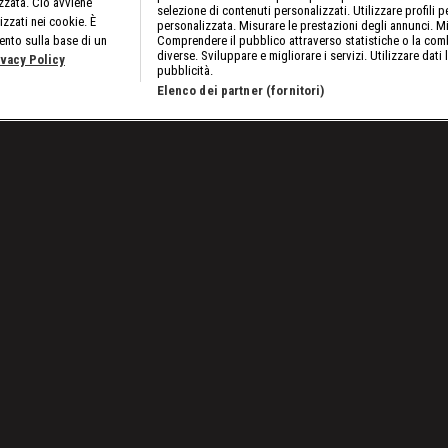
izzata. Ciò avviene
selezione di contenuti personalizzati. Utilizzare profili p
izzati nei cookie. È
personalizzata. Misurare le prestazioni degli annunci. Mi
ento sulla base di un
Comprendere il pubblico attraverso statistiche o la comb
diverse. Sviluppare e migliorare i servizi. Utilizzare dati 
ivacy Policy
pubblicità.
Elenco dei partner (fornitori)
a tappa a Bologna
Lavora con noi
Cookies