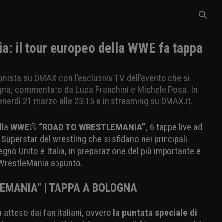
a: il tour europeo della WWE fa tappa
onista su DMAX con l’esclusiva TV dell’evento che si
logna, commentato da Luca Franchini e Michele Posa. In
erdì 21 marzo alle 23:15 e in streaming su DMAX.it.
lla
WWE® “ROAD TO WRESTLEMANIA”
, 6 tappe live ad
 Superstar del wrestling che si sfidano nei principali
egno Unito e Italia, in preparazione del più importante e
, WrestleMania appunto.
EMANIA" | TAPPA A BOLOGNA
iù atteso dai fan italiani, ovvero
la puntata speciale di