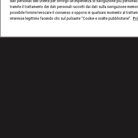
dati personali dell'utente per offrirgli un'esperienza di navigazione più personal
tramite il trattamento dei dati personali raccolti dai dati sulla navigazione memor
possibile fornire/revocare il consenso e opporsi in qualsiasi momento al trattam
interesse legittimo facendo clic sul pulsante “Cookie e scelte pubblicitarie”.
Pr
/
Road to Wrestlemania: il tour europeo della WWE f
Condizioni d'uso
Privacy Policy
© 2025 Discovery Italia Srl Tutti i diritti riservati P.IVA 04501580965