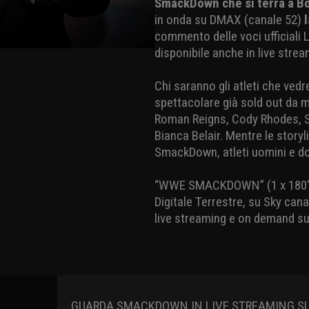
SmackDown che si terrà a B
in onda su DMAX (canale 52)
commento delle voci ufficiali
disponibile anche in live stre
Chi saranno gli atleti che vedr
spettacolare già sold out da 
Roman Reigns, Cody Rhodes, Set
Bianca Belair. Mentre le storyl
SmackDown, atleti uomini e do
“WWE SMACKDOWN” (1 x 180’) è
Digitale Terrestre, su Sky cana
live streaming e on demand su
GUARDA SMACKDOWN IN LIVE STREAMING SU 