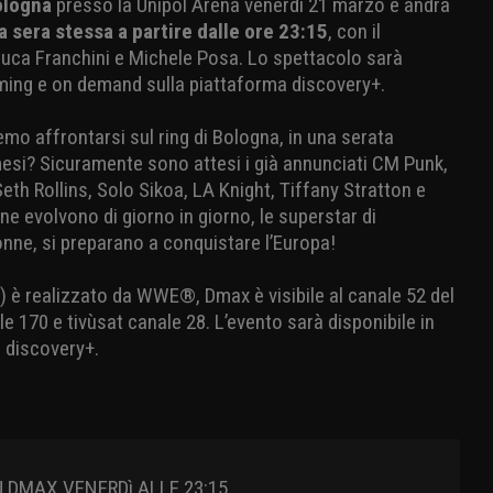
ologna
presso la Unipol Arena venerdi 21 marzo e andrà
la sera stessa a partire dalle ore 23:15
, con il
 Luca Franchini e Michele Posa. Lo spettacolo sarà
aming e on demand sulla piattaforma discovery+.
emo affrontarsi sul ring di Bologna, in una serata
mesi? Sicuramente sono attesi i già annunciati CM Punk,
h Rollins, Solo Sikoa, LA Knight, Tiffany Stratton e
ine evolvono di giorno in giorno, le superstar di
nne, si preparano a conquistare l’Europa!
 realizzato da WWE®, Dmax è visibile al canale 52 del
le 170 e tivùsat canale 28. L’evento sarà disponibile in
 discovery+.
DMAX VENERDì ALLE 23:15