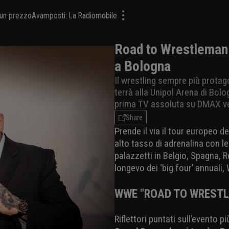
a un prezzo
Avamposti: La Radiomobile
Road to Wrestlemani
a Bologna
Il wrestling sempre più protag
terrà alla Unipol Arena di Bo
prima TV assoluta su DMAX ven
Share
Prende il via il tour europeo de
alto tasso di adrenalina con le
palazzetti in Belgio, Spagna, R
longevo dei ‘big four’ annuali
WWE "ROAD TO WRESTL
Riflettori puntati sull’evento p