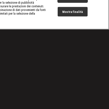
er la selezione di pubblicità
surare le prestazioni dei contenuti.
inazione di dati provenienti da fonti
Mostra finalità
limitati per la selezione della
Live Now
Cookie e scelte pubblicitarie
Problemi di ricezione?