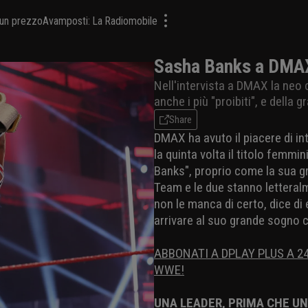
a un prezzo
Avamposti: La Radiomobile
Sasha Banks a DMAX
Nell'intervista a DMAX la neo
anche i più "proibiti", e della 
Share
DMAX ha avuto il piacere di i
la quinta volta il titolo femmi
Banks", proprio come la sua 
Team e le due stanno letteral
non le manca di certo, dice di 
arrivare al suo grande sogno c
ABBONATI A DPLAY PLUS A 2
WWE!
UNA LEADER, PRIMA CHE U