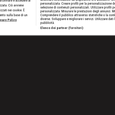
rchiviare e accedere ai
personalizzata. Creare profili per la personalizzazione dei
izzata. Ciò avviene
selezione di contenuti personalizzati. Utilizzare profili p
izzati nei cookie. È
personalizzata. Misurare le prestazioni degli annunci. Mi
ento sulla base di un
Comprendere il pubblico attraverso statistiche o la comb
diverse. Sviluppare e migliorare i servizi. Utilizzare dati 
ivacy Policy
pubblicità.
Elenco dei partner (fornitori)
glio prendermi la WWE"
Lavora con noi
Cookies