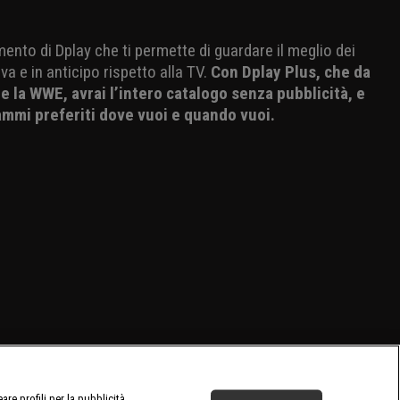
mento di Dplay che ti permette di guardare il meglio dei
va e in anticipo rispetto alla TV.
Con Dplay Plus, che da
 la WWE, avrai l’intero catalogo senza pubblicità, e
ammi preferiti dove vuoi e quando vuoi.
re profili per la pubblicità