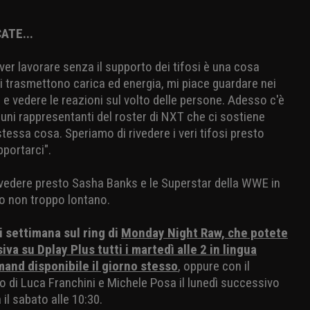
ATE...
ver lavorare senza il supporto dei tifosi è una cosa
i trasmettono carica ed energia, mi piace guardare nei
 e vedere le reazioni sul volto delle persone. Adesso c'è
uni rappresentanti del roster di NXT che ci sostiene
tessa cosa. Speriamo di rivedere i veri tifosi presto
pportarci".
vedere presto Sasha Banks e le Superstar della WWE in
rno non troppo lontano.
 settimana sul ring di
Monday Night Raw, che potete
iva su Dplay Plus tutti i martedì alle 2 in lingua
mand disponibile il giorno stesso
, oppure con il
no di Luca Franchini e Michele Posa il lunedì successivo
a il sabato alle 10:30.