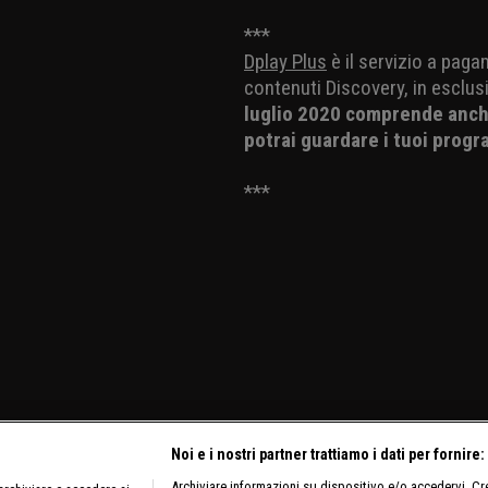
***
Dplay Plus
è il servizio a paga
contenuti Discovery, in esclusi
luglio 2020 comprende anche
potrai guardare i tuoi progr
***
Noi e i nostri partner trattiamo i dati per fornire:
Archiviare informazioni su dispositivo e/o accedervi. Crea