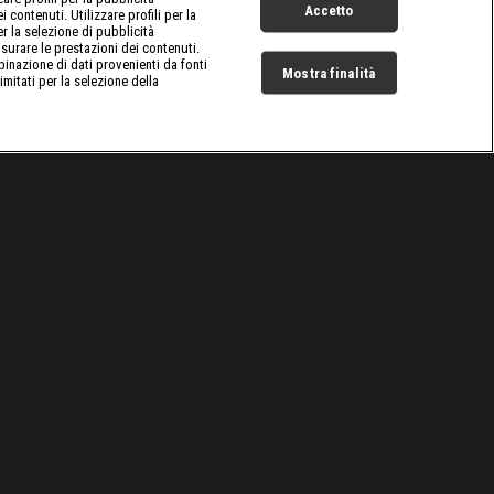
Accetto
 contenuti. Utilizzare profili per la
er la selezione di pubblicità
surare le prestazioni dei contenuti.
inazione di dati provenienti da fonti
Mostra finalità
limitati per la selezione della
Live Now
Cookie e scelte pubblicitarie
Problemi di ricezione?