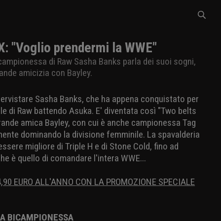
: "Voglio prendermi la WWE"
 campionessa di Raw Sasha Banks parla dei suoi sogni,
grande amicizia con Bayley.
ntervistare Sasha Banks, che ha appena conquistato per
nile di Raw battendo Asuka. E' diventata così "Two belts
grande amica Bayley, con cui è anche campionessa Tag
mente dominando la divisione femminile. La spavalderia
essere migliore di Triple H e di Stone Cold, fino ad
he è quello di comandare l'intera WWE...
4,90 EURO ALL'ANNO CON LA PROMOZIONE SPECIALE
NA BICAMPIONESSA