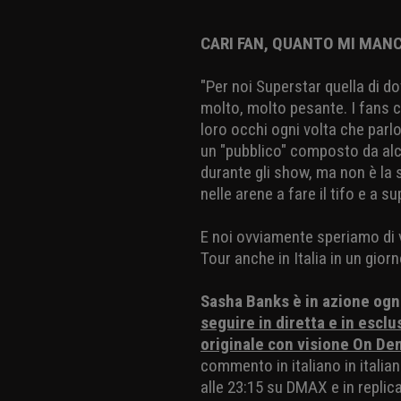
CARI FAN, QUANTO MI MANC
"Per noi Superstar quella di do
molto, molto pesante. I fans c
loro occhi ogni volta che parlo
un "pubblico" composto da alc
durante gli show, ma non è la s
nelle arene a fare il tifo e a su
E noi ovviamente speriamo di 
Tour anche in Italia in un gio
Sasha Banks è in azione ogni
seguire in diretta e in esclus
originale con visione On De
commento in italiano in italia
alle 23:15 su DMAX e in replic