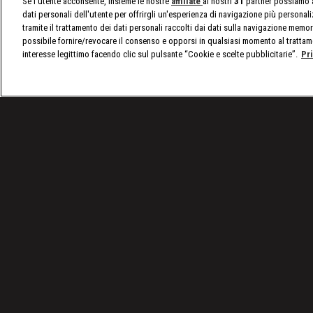
Se l'utente acconsente, insieme le nostre
affiliate
ai nostri
31
partner possiamo a
dati personali dell'utente per offrirgli un'esperienza di navigazione più personal
tramite il trattamento dei dati personali raccolti dai dati sulla navigazione memor
possibile fornire/revocare il consenso e opporsi in qualsiasi momento al trattam
interesse legittimo facendo clic sul pulsante “Cookie e scelte pubblicitarie”.
Pr
/
Raw, le ultime notizie
/
Sasha Banks a DMAX: "Vo
Condizioni d'uso
Privacy Policy