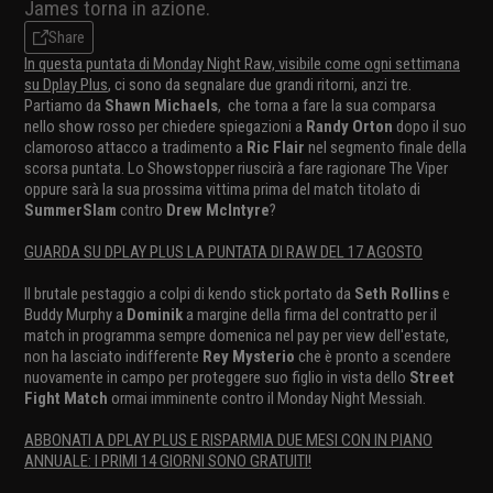
James torna in azione.
Share
In questa puntata di Monday Night Raw, visibile come ogni settimana
su Dplay Plus
, ci sono da segnalare due grandi ritorni, anzi tre.
Partiamo da
Shawn Michaels
, che torna a fare la sua comparsa
nello show rosso per chiedere spiegazioni a
Randy Orton
dopo il suo
clamoroso attacco a tradimento a
Ric Flair
nel segmento finale della
scorsa puntata. Lo Showstopper riuscirà a fare ragionare The Viper
oppure sarà la sua prossima vittima prima del match titolato di
SummerSlam
contro
Drew McIntyre
?
GUARDA SU DPLAY PLUS LA PUNTATA DI RAW DEL 17 AGOSTO
Il brutale pestaggio a colpi di kendo stick portato da
Seth Rollins
e
Buddy Murphy a
Dominik
a margine della firma del contratto per il
match in programma sempre domenica nel pay per view dell'estate,
non ha lasciato indifferente
Rey Mysterio
che è pronto a scendere
nuovamente in campo per proteggere suo figlio in vista dello
Street
Fight Match
ormai imminente contro il Monday Night Messiah.
ABBONATI A DPLAY PLUS E RISPARMIA DUE MESI CON IN PIANO
ANNUALE: I PRIMI 14 GIORNI SONO GRATUITI!