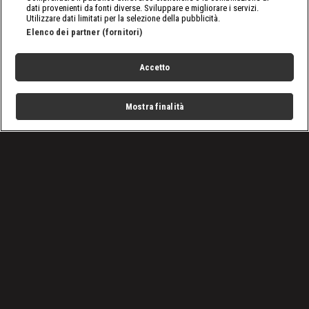
dati provenienti da fonti diverse. Sviluppare e migliorare i servizi.
Utilizzare dati limitati per la selezione della pubblicità.
Elenco dei partner (fornitori)
Accetto
Mostra finalità
Home
Programmi
Live
Cerca
Menu
/
Raw, le ultime notizie
/
WWE Raw: torna Rey Mysterio, si rivede Shawn Michaels
Condizioni d'uso
Privacy Policy
Lavora con noi
Cookies