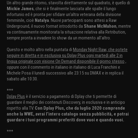
Un altro grande ritorno, stavolta direttamente sul quadrato, è quello di
Mickie James
, che si è finalmente lasciata alle spalle il lungo
infortunio ed è pronta per sfidare un'altra veterana della divisione
femminile, cioè
Natalya
. Nuovi partecipanti sono attesi a Raw
Underground, il nuovo format introdotto da
Shane McMahon
, mentre
va continuamente monitorata la situazione relativa alla Retribution,
sempre pronta a invadere lo show da un momento all'altro.
Questo e molto altro nella puntata di
Monday Night Raw, che potete
seguire in diretta e in esclusiva su Dplay Plus ogni martedì alle 2 in
lingua originale con visione On Demand disponibile il giorno stesso
,
oppure con il commento in italiano in italiano di Luca Franchini e
Michele Posa il lunedì successivo alle 23:15 su DMAX e in replica il
sabato alle 10:30.
***
Dplay Plus
è il servizio a pagamento di Dplay che ti permette di
guardare il meglio dei contenuti Discovery, in esclusiva e in anticipo
rispetto alla TV.
Con Dplay Plus, che da luglio 2020 comprende
anche la WWE, avrai l’intero catalogo senza pubblicità, e potrai
guardare i tuoi programmi preferiti dove vuoi e quando vuoi.
***