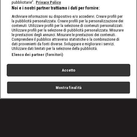
pubblicitarie”.
Privacy Policy
Noi e i nostri partner trattiamo i dati per fornire:
Archiviare informazioni su dispositivo e/o accedervi. Creare profili per
la pubblicità personalizzata. Creare profili per la personalizzazione dei
contenuti. Utilizzare profili per la selezione di contenuti personalizzati.
Utilizzare profili per la selezione di pubblicità personalizzata. Misurare
le prestazioni degli annunci. Misurare le prestazioni dei contenuti.
Comprendere il pubblico attraverso statistiche o la combinazione di
dati provenienti da fonti diverse. Sviluppare e migliorare i servizi.
Utilizzare dati limitati per la selezione della pubblicità.
Elenco dei partner (fornitori)
Accetto
Mostra finalità
Home
Programmi
Live
Cerca
Menu
/
Raw, le ultime notizie
/
WWE Raw: altra difesa titolata per Drew e Asuka
Condizioni d'uso
Privacy Policy