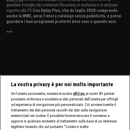
guardare il meglio dei contenuti Discovery, in esclusiva e in anticipo
rispetto alla TV.
Con Dplay Plus, che da luglio 2020 comprende
anche la WWE, avrai l’intero catalogo senza pubblicità, e potrai
guardare i tuoi programmi preferiti dove vuoi e quando vuoi.
***
La vostra privacy è per noi molto importante
Se l'utente acconsente, insieme le nostre
affiliate
ai nostri
31
partner
possiamo archiviare e accedere ai dati personali dell'utente per offrirgli
un'esperienza di navigazione più personalizzata. Ciò avviene tramite il
trattamento dei dati personali raccolti dai dati sulla navigazione
memorizzati nei cookie. È possibile fornire/revocare il consenso e
opporsi in qualsiasi momento al trattamento sulla base di un interesse
legittimo facendo clic sul pulsante “Cookie e scelte