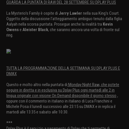
GUARDA LA PUNTATA DI RAW DEL 28 SETTEMBRE SU DPLAY PLUS
La Mysterio's Family è ospite di
Jerry Lawler
nella sua King's Court.
Oggetto della discussione l'atteggiamento ambiguo tenuto dalla figlia
Aalyah nella scorsa puntata. Prosegue anche la rivalità tra
Kevin
Owens
e
Aleister Black
, che saranno ancora una volta di fronte sul
ring.
TUTTA LA PROGRAMMAZIONE DELLA SETTIMANA SU DPLAY PLUS E
DMAX
Questo e molto altro nella puntata di
Monday Night Raw, che potete
seguire in diretta e in esclusiva su Dplay Plus ogni martedì alle 2 in
lingua originale con visione On Demand disponibile il giorno stesso
,
oppure con il commento in italiano in italiano di Luca Franchini e
Michele Posa il lunedì successivo alle 23:15 su DMAX e in replica il
martedì alle 13:35 e sabato alle 10:30.
***
Dplay Plus
è il serv izio a pagamento di Dplay che ti permette di