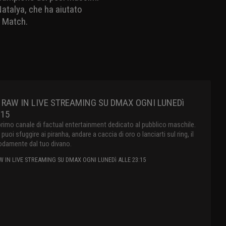
Natalya, che ha aiutato
m Match.
RAW IN LIVE STREAMING SU DMAX OGNI LUNEDì
:15
primo canale di factual entertainment dedicato al pubblico maschile.
oi sfuggire ai piranha, andare a caccia di oro o lanciarti sul ring, il
damente dal tuo divano.
 IN LIVE STREAMING SU DMAX OGNI LUNEDì ALLE 23:15