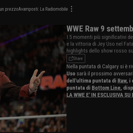
a un prezzo
Avamposti: La Radiomobile
WWE Raw 9 settembr
I 5 momenti più significativi de
e la vittoria di Jey Uso nel Fa
highlights dello show rosso s
Share
Nella puntata di Calgary si è ri
Uso
sarà il prossimo avversar
dell'ultima puntata di
Raw
, 
puntata di
Bottom Line
, dis
LA WWE E' IN ESCLUSIVA SU