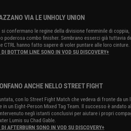
PAZZANO VIA LE UNHOLY UNION
ll si confermano le regine della divisione femminile di coppi
ro poderosa combo finisher. Sembrano esserci già tuttavia de
CTRL hanno fatto sapere di voler puntare alle loro cinture.
I DI BOTTOM LINE SONO IN VOD SU DISCOVERY+
RIONFANO ANCHE NELLO STREET FIGHT
puntata, con lo Street Fight Match che vedeva di fronte da un 
de in un Eight-Person Mixed Tag Team. Il successo è andato al
tervenuto negli istanti conclusivi per aiutare i propri compagn
exter Lumis su Chad Gable.
I DI AFTERBURN SONO IN VOD SU DISCOVERY+