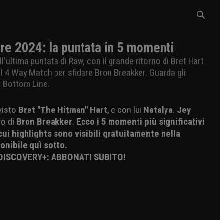
e 2024: la puntata in 5 momenti
ll'ultima puntata di Raw, con il grande ritorno di Bret Hart
tal 4 Way Match per sfidare Bron Breakker. Guarda gli
u Bottom Line.
visto
Bret "The Hitman" Hart
, e con lui
Natalya
.
Jey
io di
Bron Breakker
.
Ecco i 5 momenti più significativi
i cui highlights sono visibili gratuitamente nella
ponibile quì sotto.
 DISCOVERY+: ABBONATI SUBITO!