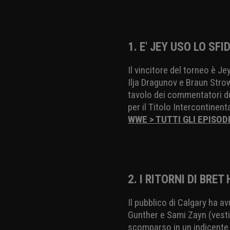
1. E' JEY USO LO SF
Il vincitore del torneo è 
Ilja Dragunov e Braun Str
tavolo dei commentatori dur
per il Titolo Intercontinent
WWE > TUTTI GLI EPISOD
2. I RITORNI DI BRE
Il pubblico di Calgary ha a
Gunther e Sami Zayn (vest
scomparso in un indicente 