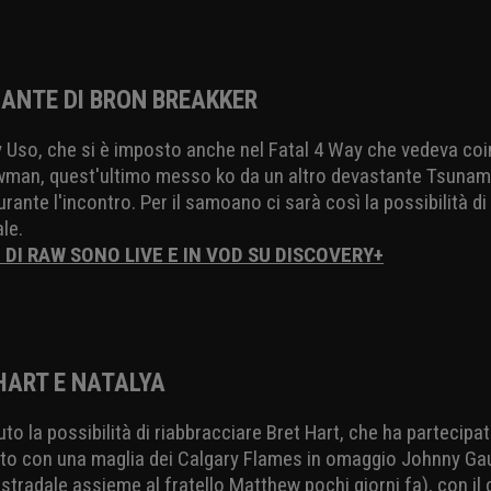
IDANTE DI BRON BREAKKER
Jey Uso, che si è imposto anche nel Fatal 4 Way che vedeva co
owman, quest'ultimo messo ko da un altro devastante Tsunami
ante l'incontro. Per il samoano ci sarà così la possibilità d
ale.
I DI RAW SONO LIVE E IN VOD SU DISCOVERY+
T HART E NATALYA
vuto la possibilità di riabbracciare Bret Hart, che ha parteci
ito con una maglia dei Calgary Flames in omaggio Johnny Ga
stradale assieme al fratello Matthew pochi giorni fa), con i