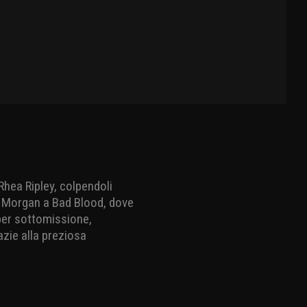
hea Ripley, colpendoli
iv Morgan a Bad Blood, dove
 per sottomissione,
azie alla preziosa