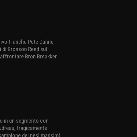
involti anche Pete Dunne,
 di Bronson Reed sul
i affrontare Bron Breakker
pato in un segmento con
udreau, tragicamente
l campione dei pesi massimi