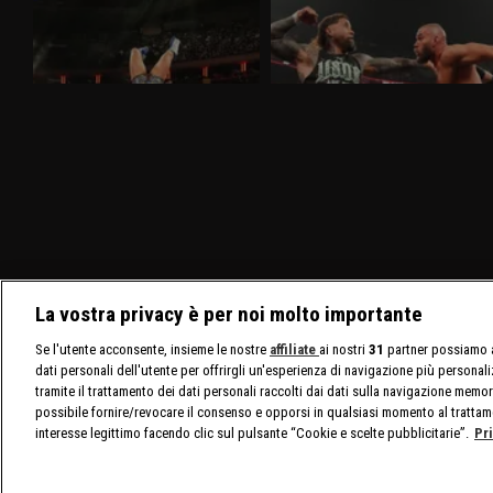
mitico Madison Square Garden
visionari sfidano gli Usos
Nella puntata di Raw del 30 marzo,
Nella puntata di Raw del 23 marzo,
visibile su discovery+, al Madison Square
visibile su discovery+, gli Usos
Garden ci sono in palio i titoli tag team
affrontano Logan Paul e Austin Theory.
maschili e femminili. Nuovo confronto fra
Sarà presente nuovamente Brock Lesnar
Brock Lesnar e Oba Femi.
La vostra privacy è per noi molto importante
Se l'utente acconsente, insieme le nostre
affiliate
ai nostri
31
partner possiamo a
dati personali dell'utente per offrirgli un'esperienza di navigazione più personal
tramite il trattamento dei dati personali raccolti dai dati sulla navigazione memor
possibile fornire/revocare il consenso e opporsi in qualsiasi momento al trattam
interesse legittimo facendo clic sul pulsante “Cookie e scelte pubblicitarie”.
Pr