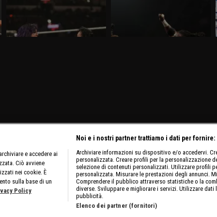
difesa per AJ Lee
colossi
Nella puntata di Raw del 16 marzo,
Nella puntata di Raw del 9 marzo, visibile
visibile su discovery+, AJ Lee mette in
su discovery+, si affrontano Oba Femi e
palio il Titolo Intercontinentale contro
Rusev. Gauntlet Match per sfidare AJ Lee
.
Bayley. E' annunciata la presenza di
per il Titolo Intercontinentale.
Brock Lesnar e Roman Reigns.
Noi e i nostri partner trattiamo i dati per fornire:
Archiviare informazioni su dispositivo e/o accedervi. Crea
rchiviare e accedere ai
personalizzata. Creare profili per la personalizzazione dei
izzata. Ciò avviene
selezione di contenuti personalizzati. Utilizzare profili p
izzati nei cookie. È
personalizzata. Misurare le prestazioni degli annunci. Mi
ento sulla base di un
Comprendere il pubblico attraverso statistiche o la comb
diverse. Sviluppare e migliorare i servizi. Utilizzare dati 
ivacy Policy
pubblicità.
Elenco dei partner (fornitori)