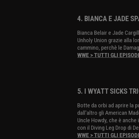
4. BIANCA E JADE S
Bianca Belair e Jade Cargi
Unholy Union grazie alla lo
cammino, perchè le Damage 
WWE > TUTTI GLI EPISOD
5. I WYATT SICKS T
Botte da orbi ad aprire la 
dall'altro gli American Ma
Uncle Howdy, che è anche in
con il Diving Leg Drop di D
WWE > TUTTI GLI EPISOD