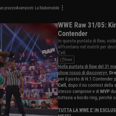
a un prezzo
Avamposti: La Radiomobile
WWE Raw 31/05: King
Contender
In questa puntata di Raw, visi
affrontano nel match per decre
Cell.
Share
Nella puntata di Raw del 31 ma
show rosso di discovery+
,
Dr
per il posto di N.1 Contender
Cell
, dopo il no contest della
stesso campione e di
MVP
dur
tuttavia a bordo ring, perchè 
TUTTA LA WWE E' IN ESCLUS