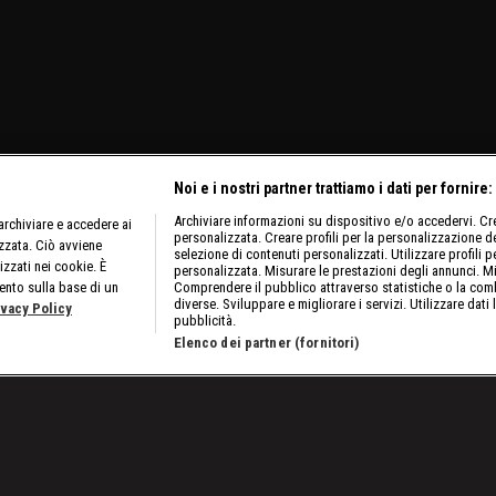
Noi e i nostri partner trattiamo i dati per fornire:
Archiviare informazioni su dispositivo e/o accedervi. Crea
rchiviare e accedere ai
personalizzata. Creare profili per la personalizzazione dei
izzata. Ciò avviene
selezione di contenuti personalizzati. Utilizzare profili p
izzati nei cookie. È
personalizzata. Misurare le prestazioni degli annunci. Mi
ento sulla base di un
Comprendere il pubblico attraverso statistiche o la comb
diverse. Sviluppare e migliorare i servizi. Utilizzare dati 
ivacy Policy
pubblicità.
Elenco dei partner (fornitori)
vs McIntyre, sfida da N.1 Contender