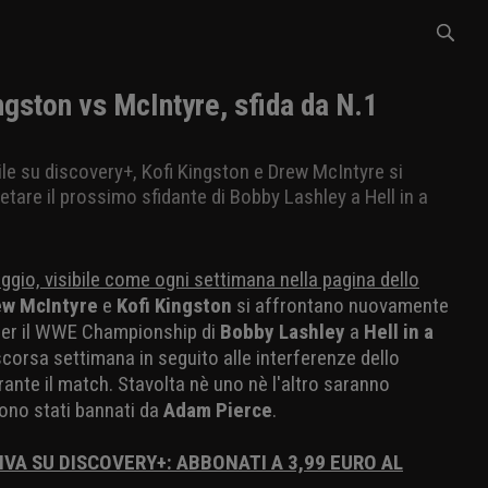
ston vs McIntyre, sfida da N.1
bile su discovery+, Kofi Kingston e Drew McIntyre si
tare il prossimo sfidante di Bobby Lashley a Hell in a
ggio, visibile come ogni settimana nella pagina dello
ew McIntyre
e
Kofi Kingston
si affrontano nuovamente
 per il WWE Championship di
Bobby Lashley
a
Hell in a
 scorsa settimana in seguito alle interferenze dello
ante il match. Stavolta nè uno nè l'altro saranno
sono stati bannati da
Adam Pierce
.
IVA SU DISCOVERY+: ABBONATI A 3,99 EURO AL