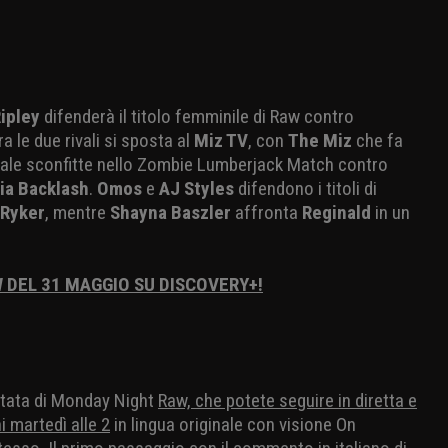
ipley
difenderà il titolo femminile di Raw contro
ra le due rivali si sposta al
Miz TV
, con
The Miz
che fa
utale sconfitte nello Zombie Lumberjack Match contro
ia Backlash
.
Omos
e
AJ Styles
difendono i titoli di
 Ryker
, mentre
Shayna Baszler
affronta
Reginald
in un
 DEL 31 MAGGIO SU DISCOVERY+!
ntata di Monday Night
Raw, che potete seguire in diretta e
i martedì alle 2
in lingua originale con visione On