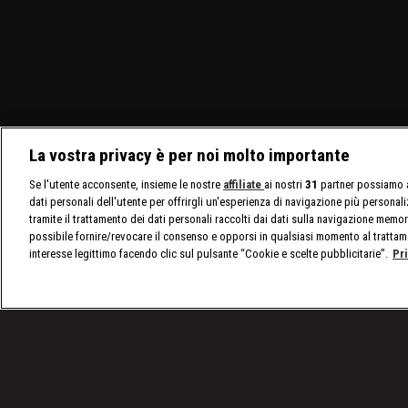
La vostra privacy è per noi molto importante
Se l'utente acconsente, insieme le nostre
affiliate
ai nostri
31
partner possiamo a
dati personali dell'utente per offrirgli un'esperienza di navigazione più personal
tramite il trattamento dei dati personali raccolti dai dati sulla navigazione memor
possibile fornire/revocare il consenso e opporsi in qualsiasi momento al trattam
interesse legittimo facendo clic sul pulsante “Cookie e scelte pubblicitarie”.
Pr
/
Raw, le ultime notizie
/
WWE Raw 31/05: Kingston 