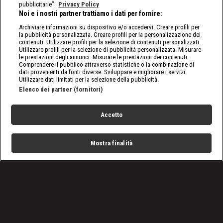
pubblicitarie”.
Privacy Policy
Noi e i nostri partner trattiamo i dati per fornire:
Archiviare informazioni su dispositivo e/o accedervi. Creare profili per
la pubblicità personalizzata. Creare profili per la personalizzazione dei
contenuti. Utilizzare profili per la selezione di contenuti personalizzati.
Utilizzare profili per la selezione di pubblicità personalizzata. Misurare
le prestazioni degli annunci. Misurare le prestazioni dei contenuti.
Comprendere il pubblico attraverso statistiche o la combinazione di
dati provenienti da fonti diverse. Sviluppare e migliorare i servizi.
Utilizzare dati limitati per la selezione della pubblicità.
Elenco dei partner (fornitori)
Accetto
Mostra finalità
Home
Programmi
Live
Cerca
Menu
/
Raw, le ultime notizie
/
WWE Raw 27/09: Big E concede la rivincita a Bobby
Lashley
Condizioni d'uso
Privacy Policy