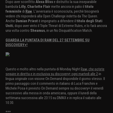
Dopo aver sconfitto
Alexa Bliss
e distrutto la sua inseparabile
bambola
Lilly
,
Charlotte Flair
mette ancora in palio il
titolo
femminile
di
Raw
. L'avversaria è sconosciuta, perchè bisognerà
vedere chi risponderà alla Open Challenge indetta da The Queen.
Anche
Damian Priest
è impegnato a difendere il
titolo degli Stati
Uniti
, dopo aver vinto il Triple Threat di Extreme Rules, e lo farà ancora
una volta contro
Sheamus
, in un No Disqualification Match.
GUARDA LA PUNTATA DI RAW DEL 27 SETTEMBRE SU
DISCOVERY+!
Questo e molto altro nella puntata di Monday Night
Raw, che potete
seguire in diretta e in esclusiva su discovery+ ogni martedì alle 2
in
lingua originale con visione On Demand disponibile il giorno stesso. Il
primo passaggio con il commento in italiano di Luca Franchini e
Michele Posa è previsto On Demand sempre su discovery+ il venerdì
successivo alla messa in onda americana, oppure il lunedì della
settimana successiva alle 23:15 su DMAX e in replica il sabato alle
10:30.
***