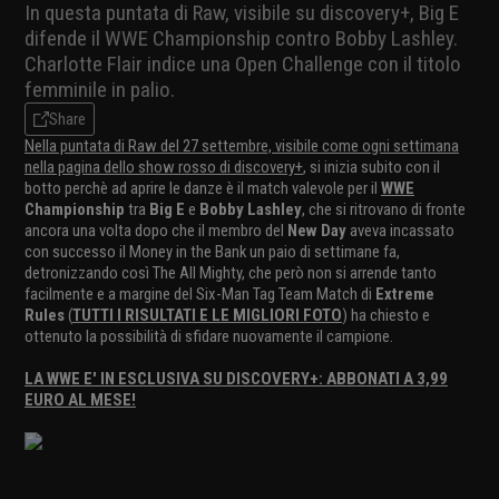
In questa puntata di Raw, visibile su discovery+, Big E
difende il WWE Championship contro Bobby Lashley.
Charlotte Flair indice una Open Challenge con il titolo
femminile in palio.
Share
Nella puntata di Raw del 27 settembre, visibile come ogni settimana
nella pagina dello show rosso di discovery+
, si inizia subito con il
botto perchè ad aprire le danze è il match valevole per il
WWE
Championship
tra
Big E
e
Bobby Lashley
, che si ritrovano di fronte
ancora una volta dopo che il membro del
New Day
aveva incassato
con successo il Money in the Bank un paio di settimane fa,
detronizzando così The All Mighty, che però non si arrende tanto
facilmente e a margine del Six-Man Tag Team Match di
Extreme
Rules
(
TUTTI I RISULTATI E LE MIGLIORI FOTO
) ha chiesto e
ottenuto la possibilità di sfidare nuovamente il campione.
LA WWE E' IN ESCLUSIVA SU DISCOVERY+: ABBONATI A 3,99
EURO AL MESE!