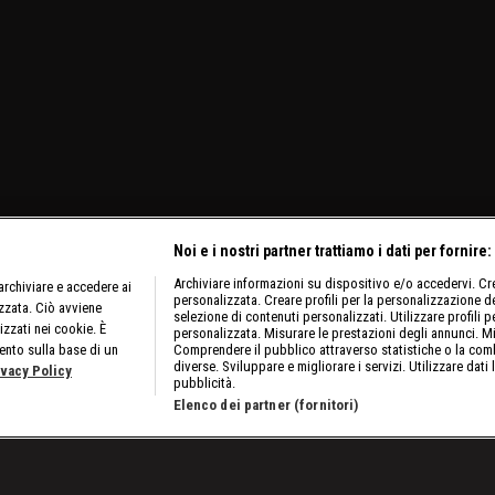
Noi e i nostri partner trattiamo i dati per fornire:
Archiviare informazioni su dispositivo e/o accedervi. Crea
rchiviare e accedere ai
personalizzata. Creare profili per la personalizzazione dei
izzata. Ciò avviene
selezione di contenuti personalizzati. Utilizzare profili p
izzati nei cookie. È
personalizzata. Misurare le prestazioni degli annunci. Mi
ento sulla base di un
Comprendere il pubblico attraverso statistiche o la comb
diverse. Sviluppare e migliorare i servizi. Utilizzare dati 
ivacy Policy
pubblicità.
Elenco dei partner (fornitori)