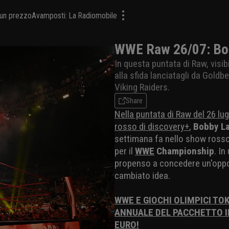
a un prezzo
Avamposti: La Radiomobile
WWE Raw 26/07: Bob
In questa puntata di Raw, visib
alla sfida lanciatagli da Goldb
Viking Raiders.
Share
Nella puntata di Raw del 26 lu
rosso di discovery+
,
Bobby L
settimana fa nello show rosso
per il
WWE
Championship
. I
propenso a concedere un'oppo
cambiato idea.
WWE E GIOCHI OLIMPICI TOK
ANNUALE DEL PACCHETTO I
EURO!