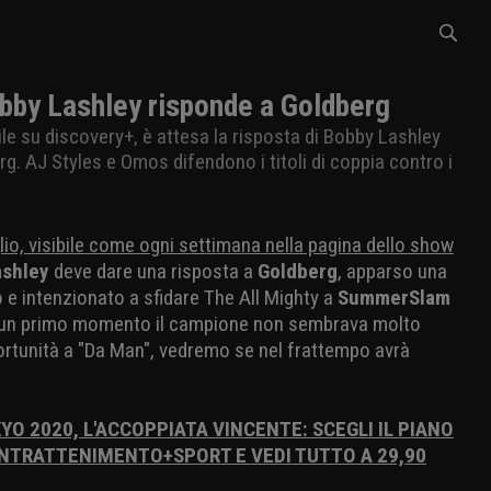
by Lashley risponde a Goldberg
ile su discovery+, è attesa la risposta di Bobby Lashley
erg. AJ Styles e Omos difendono i titoli di coppia contro i
glio, visibile come ogni settimana nella pagina dello show
ashley
deve dare una risposta a
Goldberg
, apparso una
 e intenzionato a sfidare The All Mighty a
SummerSlam
n un primo momento il campione non sembrava molto
rtunità a "Da Man", vedremo se nel frattempo avrà
YO 2020, L'ACCOPPIATA VINCENTE: SCEGLI IL PIANO
NTRATTENIMENTO+SPORT E VEDI TUTTO A 29,90