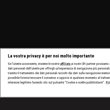
La vostra privacy è per noi molto importante
Se l'utente acconsente, insieme le nostre
affiliate
ai nostri
31
partner possiamo a
dati personali dell'utente per offrirgli un'esperienza di navigazione più personal
tramite il trattamento dei dati personali raccolti dai dati sulla navigazione memor
possibile fornire/revocare il consenso e opporsi in qualsiasi momento al trattam
interesse legittimo facendo clic sul pulsante “Cookie e scelte pubblicitarie”.
Pr