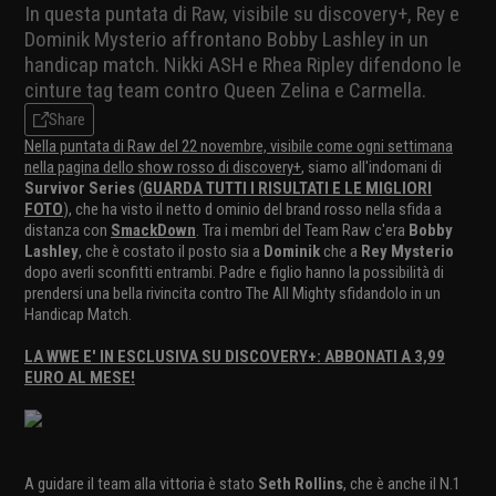
In questa puntata di Raw, visibile su discovery+, Rey e
Dominik Mysterio affrontano Bobby Lashley in un
handicap match. Nikki ASH e Rhea Ripley difendono le
cinture tag team contro Queen Zelina e Carmella.
Share
Nella puntata di Raw del 22 novembre, visibile come ogni settimana
nella pagina dello show rosso di discovery+
, siamo all'indomani di
Survivor Series
(
GUARDA TUTTI I RISULTATI E LE MIGLIORI
FOTO
), che ha visto il netto d ominio del brand rosso nella sfida a
distanza con
SmackDown
. Tra i membri del Team Raw c'era
Bobby
Lashley
, che è costato il posto sia a
Dominik
che a
Rey Mysterio
dopo averli sconfitti entrambi. Padre e figlio hanno la possibilità di
prendersi una bella rivincita contro The All Mighty sfidandolo in un
Handicap Match.
LA WWE E' IN ESCLUSIVA SU DISCOVERY+: ABBONATI A 3,99
EURO AL MESE!
A guidare il team alla vittoria è stato
Seth Rollins
, che è anche il N.1