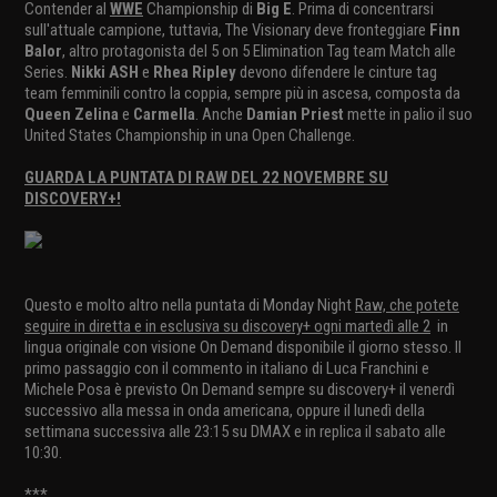
Contender al
WWE
Championship di
Big E
. Prima di concentrarsi
sull'attuale campione, tuttavia, The Visionary deve fronteggiare
Finn
Balor
, altro protagonista del 5 on 5 Elimination Tag team Match alle
Series.
Nikki ASH
e
Rhea Ripley
devono difendere le cinture tag
team femminili contro la coppia, sempre più in ascesa, composta da
Queen Zelina
e
Carmella
. Anche
Damian Priest
mette in palio il suo
United States Championship in una Open Challenge.
GUARDA LA PUNTATA DI RAW DEL 22 NOVEMBRE SU
DISCOVERY+!
Questo e molto altro nella puntata di Monday Night
Raw, che potete
seguire in diretta e in esclusiva su discovery+ ogni martedì alle 2
in
lingua originale con visione On Demand disponibile il giorno stesso. Il
primo passaggio con il commento in italiano di Luca Franchini e
Michele Posa è previsto On Demand sempre su discovery+ il venerdì
successivo alla messa in onda americana, oppure il lunedì della
settimana successiva alle 23:15 su DMAX e in replica il sabato alle
10:30.
***