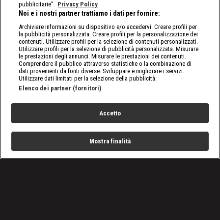
pubblicitarie”.
Privacy Policy
Noi e i nostri partner trattiamo i dati per fornire:
Archiviare informazioni su dispositivo e/o accedervi. Creare profili per
la pubblicità personalizzata. Creare profili per la personalizzazione dei
contenuti. Utilizzare profili per la selezione di contenuti personalizzati.
Utilizzare profili per la selezione di pubblicità personalizzata. Misurare
le prestazioni degli annunci. Misurare le prestazioni dei contenuti.
Comprendere il pubblico attraverso statistiche o la combinazione di
dati provenienti da fonti diverse. Sviluppare e migliorare i servizi.
Utilizzare dati limitati per la selezione della pubblicità.
Elenco dei partner (fornitori)
Accetto
Mostra finalità
Home
Programmi
Live
Cerca
Menu
/
Raw, le ultime notizie
/
WWE Raw 22/11: I Mysterios si uniscono contro Bobby
Lashley
Condizioni d'uso
Privacy Policy