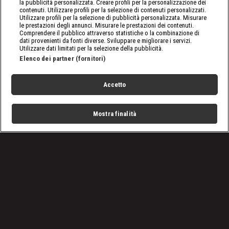
la pubblicità personalizzata. Creare profili per la personalizzazione dei
contenuti. Utilizzare profili per la selezione di contenuti personalizzati.
Utilizzare profili per la selezione di pubblicità personalizzata. Misurare
le prestazioni degli annunci. Misurare le prestazioni dei contenuti.
Comprendere il pubblico attraverso statistiche o la combinazione di
dati provenienti da fonti diverse. Sviluppare e migliorare i servizi.
Utilizzare dati limitati per la selezione della pubblicità.
Elenco dei partner (fornitori)
Accetto
Mostra finalità
Home
Programmi
Live
Cerca
Menu
/
Raw, le ultime notizie
/
WWE Raw 21/06: Inizia la strada verso Money in the Bank
Condizioni d'uso
Privacy Policy
Lavora con noi