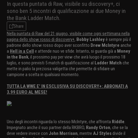
In questa puntata di Raw, visibile su discovery+, ci
sono ben 5 incontri di qualificazione ai due Money in
the Bank Ladder Match.
Share
Nella puntata di Raw del 21 giugno, visibile come ogni settimana nella
pagina dello show rosso di discovery+
,
Bobby Lashley
è sempre più il
padrone dello show rosso dopo aver sconfitto
Drew McIntyre
anche
a
Hell in a Cell
e attende nuo ve sfide. Intanto, si guarda già a
Money
in the Bank
, il prossimo pay per view che avrà luogo il prossimo 18
luglio, e sono previsti 5 match di qualificazione al
Ladder Match
che
mette in palio la preziosa valigetta che permette di sfidare un
campione a scelta in qualsiasi momento.
TUTTA LA WWE E' IN ESCLUSIVA SU DISCOVERY+: ABBONATI A
3,99 EURO AL MESE!
Uno degli incontri riguarda lo stesso McIntyre, che affronta
Riddle
.
Impegnato anche il suo partner della RKBRO,
Randy Orton
, che se la
deve vedere invece con
John Morrison
, mentre
AJ Styles
divide il