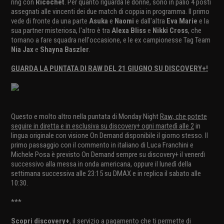
ring con
Ricochet
. Per quanto riguarda le donne, sono in palio 4 posti
assegnati alle vincenti dei due match di coppia in programma. Il primo
vede di fronte da una parte
Asuka
e
Naomi
e dall'altra
Eva Marie
e la
sua partner misteriosa, l'altro è tra
Alexa Bliss
e
Nikki Cross
, che
tornano a fare squadra nell'occasione, e le ex campionesse Tag Team
Nia Jax
e
Shayna Baszler
.
GUARDA LA PUNTATA DI RAW DEL 21 GIUGNO SU DISCOVERY+!
Questo e molto altro nella puntata di Monday Night
Raw, che potete
seguire in diretta e in esclusiva su discovery+ ogni martedì alle 2
in
lingua originale con visione On Demand disponibile il giorno stesso. Il
primo passaggio con il commento in italiano di Luca Franchini e
Michele Posa è previsto On Demand sempre su discovery+ il venerdì
successivo alla messa in onda americana, oppure il lunedì della
settimana successiva alle 23:15 su DMAX e in replica il sabato alle
10:30.
***
Scopri discovery+
, il servizio a pagamento che ti permette di