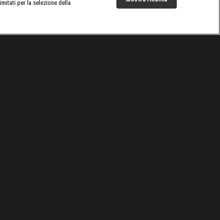
limitati per la selezione della
Live Now
Cookie e scelte pubblicitarie
Problemi di ricezione?