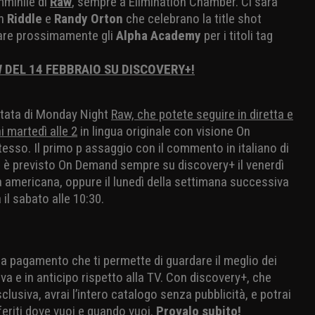
mminile di
Raw
, sempre a Elimination Chamber. Ci sarà
on
Riddle
e
Randy Orton
che celebrano la title shot
tare prossimamente gli
Alpha Academy
per i titoli tag
 DEL 14 FEBBRAIO SU DISCOVERY+!
ntata di Monday Night
Raw, che potete seguire in diretta e
i martedì alle 2
in lingua originale con visione On
tesso. Il primo p assaggio con il commento in italiano di
 è previsto On Demand sempre su discovery+ il venerdì
 americana, oppure il lunedì della settimana successiva
 il sabato alle 10:30.
io a pagamento che ti permette di guardare il meglio dei
va e in anticipo rispetto alla TV. Con discovery+, che
lusiva, avrai l’intero catalogo senza pubblicità, e potrai
eriti dove vuoi e quando vuoi.
Provalo subito!