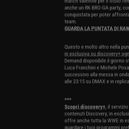
match valevole per il titolo fe
anche un RK-BRO-GA party, c
conquistata per poter affron
team.
GUARDA LA PUNTATA DI RAW
Questo e molto altro nella pu
in esclusiva su discovery+ ogn
Demand disponibile il giorno s
Luca Franchini e Michele Posa
successivo alla messa in onda
alle 23:15 su DMAX e in replica
***
Scopri discovery+
, il serviz
contenuti Discovery, in esclusi
offre anche tutta la WWE in esc
guardare i tuoi programmi pref