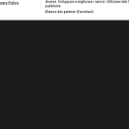
diverse. Sviluppare e migliorare i servizi. Utilizzare dati 
ivacy Policy
pubblicità.
Elenco dei partner (fornitori)
all'assalto dello US Title
Lavora con noi
Cookies