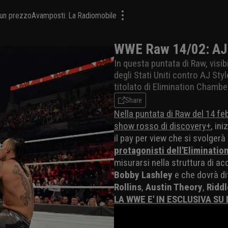
a un prezzo
Avamposti: La Radiomobile
WWE Raw 14/02: AJ St
In questa puntata di Raw, visib
degli Stati Uniti contro AJ Sty
titolato di Elimination Chambe
Share
Nella puntata di Raw del 14 fe
show rosso di discovery+
, in
il pay per view che si svolger
protagonisti dell'Eliminati
misurarsi nella struttura di acc
Bobby Lashley
e che dovrà di
Rollins
,
Austin Theory
,
Riddl
LA WWE E' IN ESCLUSIVA SU