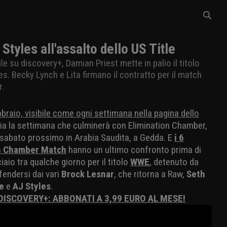
yles all'assalto dello US Title
ile su discovery+, Damian Priest mette in palio il titolo
les. Becky Lynch e Lita firmano il contratto per il match
r.
bbraio, visibile come ogni settimana nella pagina dello
izia la settimana che culminerà con Elimination Chamber,
à sabato prossimo in Arabia Saudita, a Gedda. E
i 6
on Chamber Match
hanno un ultimo confronto prima di
iaio tra qualche giorno per il titolo
WWE
, detenuto da
fendersi dai vari
Brock Lesnar
, che ritorna a Raw,
Seth
e
e
AJ Styles
.
 DISCOVERY+: ABBONATI A 3,99 EURO AL MESE!