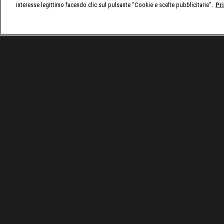
interesse legittimo facendo clic sul pulsante “Cookie e scelte pubblicitarie”.
Pr
/
Raw, le ultime notizie
/
WWE Raw 14/02: AJ Styles 
Condizioni d'uso
Privacy Policy
© 2025 Discovery Italia Srl Tutti i diritti riservati P.IVA 04501580965