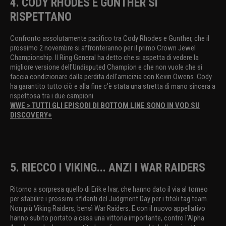
4. CODY RHODES E GUNTHER SI
RISPETTANO
Confronto assolutamente pacifico tra Cody Rhodes e Gunther, che il
prossimo 2 novembre si affronteranno per il primo Crown Jewel
Championship. Il Ring General ha detto che si aspetta di vedere la
migliore versione dell'Undisputed Champion e che non vuole che si
faccia condizionare dalla perdita dell'amicizia con Kevin Owens. Cody
ha garantito tutto ciò e alla fine c'è stata una stretta di mano sincera a
rispettosa tra i due campioni.
WWE > TUTTI GLI EPISODI DI BOTTOM LINE SONO IN VOD SU
DISCOVERY+
5. RIECCO I VIKING... ANZI I WAR RAIDERS
Ritorno a sorpresa quello di Erik e Ivar, che hanno dato il via al torneo
per stabilire i prossimi sfidanti del Judgment Day per i titoli tag team.
Non più Viking Raiders, bensì War Raiders. E con il nuovo appellativo
hanno subito portato a casa una vittoria importante, contro l'Alpha