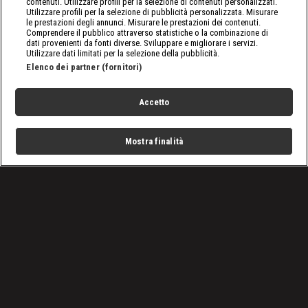
contenuti. Utilizzare profili per la selezione di contenuti personalizzati.
Utilizzare profili per la selezione di pubblicità personalizzata. Misurare
le prestazioni degli annunci. Misurare le prestazioni dei contenuti.
Comprendere il pubblico attraverso statistiche o la combinazione di
dati provenienti da fonti diverse. Sviluppare e migliorare i servizi.
Utilizzare dati limitati per la selezione della pubblicità.
Elenco dei partner (fornitori)
Accetto
Mostra finalità
Home
Programmi
Live
Cerca
Menu
/
Raw, le ultime notizie
/
WWE Raw 14 ottobre 2024: la puntata in 5 momenti
Condizioni d'uso
Privacy Policy
Lavora con noi