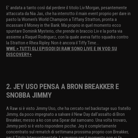
E' andata a tanto così dal perdere il titolo Liv Morgan, pesantemente
attaccata da Nia Jax, che ha interrotto il main event proprio per dare in
pasto la Women's World Champion a Tiffany Stratton, pronta a
incassare il Money in the Bank. Ma proprio in quel momento ecco
spuntare Dominik Mysterio, che prende in braccio Liv e la porta via
assieme a Raquel Rodriguez, con la quale aveva fatto squadra contro
la Stratton e Rhea Ripley. Non è ancora il Tiffy Time...
WWE > TUTTI GLI EPISODI DI RAW SONO LIVE E IN VOD SU
DISCOVERY+
2. JEY USO PENSA A BRON BREAKKER E
SNOBBA JIMMY
A Raw si è visto Jimmy Uso, che ha cercato nel backstage suo fratello
Jimmy, da poco impegnato a salvare il New Day dall'assalto di Bron
Breakker, messo a ko con una Spear dal samoano. Una volta trovaro,
Jimmy però si è visto rispondere picche. Jey è completamente
concentrato sul rematch di settimana prossima proprio con Breakker,
per il Titolo Intercontinentale. La reunion per il momento non si fa.