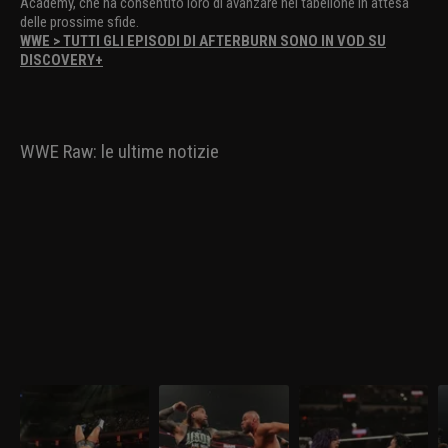
Academy, che ha consentito loro di avanzare nel tabellone in attesa
delle prossime sfide.
WWE > TUTTI GLI EPISODI DI AFTERBURN SONO IN VOD SU
DISCOVERY+
WWE Raw: le ultime notizie
WWE Raw 30 marzo
WWE Raw 23 marzo
WWE Raw 16 marzo
W
2026: nel mitico
2026: i visionari sfidano
2026: prima difesa per
s
Madison Square
gli Usos
AJ Lee
Garden