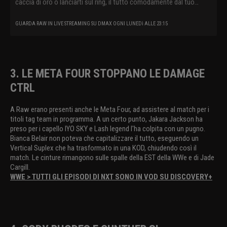
caccia di oro o lanciarti sul ring, il tutto comodamente dal tuo
divano.
GUARDA RAW IN LIVE STREAMING SU DMAX OGNI LUNEDì ALLE 23:15
3. LE META FOUR STOPPANO LE DAMAGE
CTRL
A Raw erano presenti anche le Meta Four, ad assistere al match per i
titoli tag team in programma. A un certo punto, Jakara Jackson ha
preso per i capello IYO SKY e Lash legend l'ha colpita con un pugno.
Bianca Belair non poteva che capitalizzare il tutto, eseguendo un
Vertical Suplex che ha trasformato in una KOD, chiudendo così il
match. Le cinture rimangono sulle spalle della EST della WWe e di Jade
Cargill.
WWE > TUTTI GLI EPISODI DI NXT SONO IN VOD SU DISCOVERY+