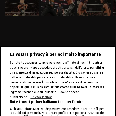
Nella puntata di Raw del
Nella puntata di Raw del
Nella puntata di Raw del
Ne
30 marzo, visibile su
23 marzo, visibile su
16 marzo, visibile su
ma
discovery+, al Madison
discovery+, gli Usos
discovery+, AJ Lee mette
di
Square Garden ci sono in
affrontano Logan Paul e
in palio il Titolo
O
palio i titoli tag team
Austin Theory. Sarà
Intercontinentale contro
Ga
maschili e femminili.
presente nuovamente
Bayley. E' annunciata la
AJ
Nuovo confronto fra
Brock Lesnar.
presenza di Brock Lesnar
In
Brock Lesnar e Oba Femi.
e Roman Reigns.
La vostra privacy è per noi molto importante
Se l'utente acconsente, insieme le nostre
affiliate
ai nostri
31
partner
possiamo archiviare e accedere ai dati personali dell'utente per offrirgli
un'esperienza di navigazione più personalizzata. Ciò avviene tramite il
trattamento dei dati personali raccolti dai dati sulla navigazione
memorizzati nei cookie. È possibile fornire/revocare il consenso e
opporsi in qualsiasi momento al trattamento sulla base di un interesse
legittimo facendo clic sul pulsante “Cookie e scelte
pubblicitarie”.
Privacy Policy
Noi e i nostri partner trattiamo i dati per fornire:
Archiviare informazioni su dispositivo e/o accedervi. Creare profili per
la pubblicità personalizzata. Creare profili per la personalizzazione dei