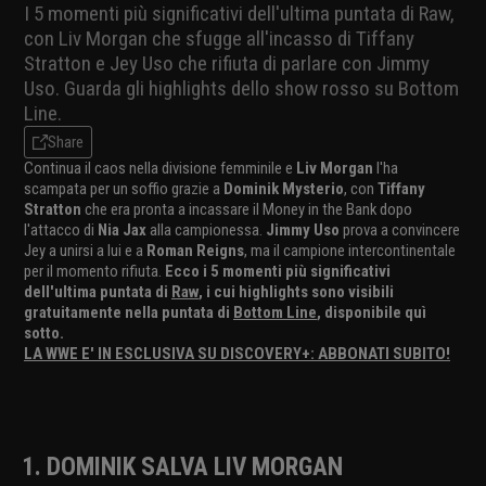
I 5 momenti più significativi dell'ultima puntata di Raw,
con Liv Morgan che sfugge all'incasso di Tiffany
Stratton e Jey Uso che rifiuta di parlare con Jimmy
Uso. Guarda gli highlights dello show rosso su Bottom
Line.
Share
Continua il caos nella divisione femminile e
Liv Morgan
l'ha
scampata per un soffio grazie a
Dominik Mysterio
, con
Tiffany
Stratton
che era pronta a incassare il Money in the Bank dopo
l'attacco di
Nia Jax
alla campionessa.
Jimmy Uso
prova a convincere
Jey a unirsi a lui e a
Roman Reigns
, ma il campione intercontinentale
per il momento rifiuta.
Ecco i 5 momenti più significativi
dell'ultima puntata di
Raw
, i cui highlights sono visibili
gratuitamente nella puntata di
Bottom Line
, disponibile quì
sotto.
LA WWE E' IN ESCLUSIVA SU DISCOVERY+: ABBONATI SUBITO!
1. DOMINIK SALVA LIV MORGAN