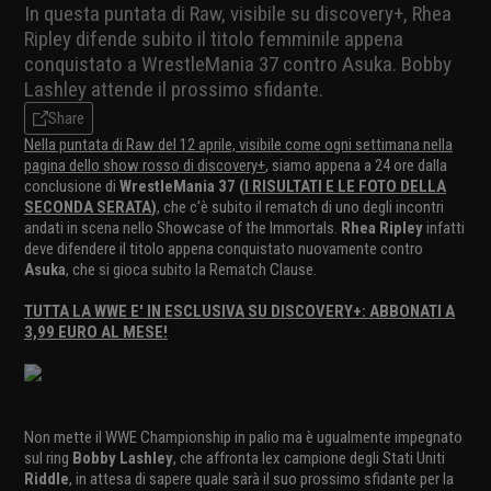
In questa puntata di Raw, visibile su discovery+, Rhea
Ripley difende subito il titolo femminile appena
conquistato a WrestleMania 37 contro Asuka. Bobby
Lashley attende il prossimo sfidante.
Share
Nella puntata di Raw del 12 aprile, visibile come ogni settimana nella
pagina dello show rosso di discovery+
, siamo appena a 24 ore dalla
conclusione di
WrestleMania 37 (
I RISULTATI E LE FOTO DELLA
SECONDA SERATA
)
, che c'è subito il rematch di uno degli incontri
andati in scena nello Showcase of the Immortals.
Rhea Ripley
infatti
deve difendere il titolo appena conquistato nuovamente contro
Asuka
, che si gioca subito la Rematch Clause.
TUTTA LA WWE E' IN ESCLUSIVA SU DISCOVERY+: ABBONATI A
3,99 EURO AL MESE!
Non mette il WWE Championship in palio ma è ugualmente impegnato
sul ring
Bobby Lashley
, che affronta lex campione degli Stati Uniti
Riddle
, in attesa di sapere quale sarà il suo prossimo sfidante per la