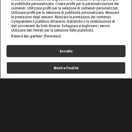
la pubblicità personalizzata. Creare profili per la personalizzazione dei
contenuti. Utilizzare profili per la selezione di contenuti personalizzati.
Utilizzare profili per la selezione di pubblicità personalizzata. Misurare
le prestazioni degli annunci. Misurare le prestazioni dei contenuti.
Comprendere il pubblico attraverso statistiche o la combinazione di
dati provenienti da fonti diverse. Sviluppare e migliorare i servizi.
Utilizzare dati limitati per la selezione della pubblicità.
Elenco dei partner (fornitori)
Accetto
Mostra finalità
Home
Programmi
Live
Cerca
Menu
/
Raw, le ultime notizie
/
WWE Raw 12/04: Rivincita tra Rhea Ripley e Asuka
Condizioni d'uso
Privacy Policy