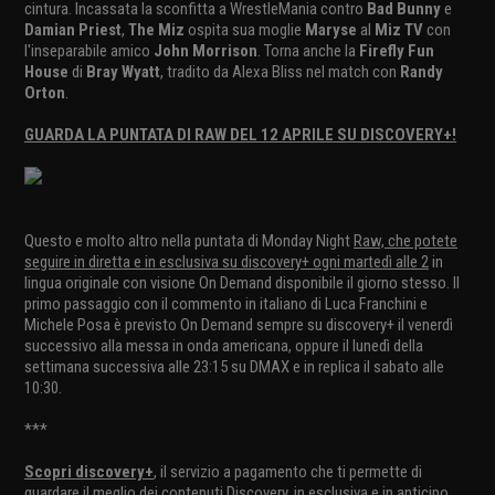
cintura. Incassata la sconfitta a WrestleMania contro
Bad Bunny
e
Damian Priest
,
The Miz
ospita sua moglie
Maryse
al
Miz TV
con
l'inseparabile amico
John Morrison
. Torna anche la
Firefly Fun
House
di
Bray Wyatt
, tradito da Alexa Bliss nel match con
Randy
Orton
.
GUARDA LA PUNTATA DI RAW DEL 12 APRILE SU DISCOVERY+!
Questo e molto altro nella puntata di Monday Night
Raw, che potete
seguire in diretta e in esclusiva su discovery+ ogni martedì alle 2
in
lingua originale con visione On Demand disponibile il giorno stesso. Il
primo passaggio con il commento in italiano di Luca Franchini e
Michele Posa è previsto On Demand sempre su discovery+ il venerdì
successivo alla messa in onda americana, oppure il lunedì della
settimana successiva alle 23:15 su DMAX e in replica il sabato alle
10:30.
***
Scopri discovery+
, il servizio a pagamento che ti permette di
guardare il meglio dei contenuti Discovery, in esclusiva e in anticipo