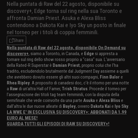
Nella puntata di Raw del 22 agosto, disponibile su
discovery+, Edge torna sul ring nella sua Toronto e
affronta Damian Priest. Asuka e Alexa Bliss
contendono a Dakota Kai e Iyo Sky un posto in finale
nel torneo per i titoli di coppia femminili.
Share
Nella puntata di Raw del 22 agosto, disponibile On Demand su
discovery+
, siamo a Toronto, in Canada, e
Edge
si appresta a
tornare sul ring dello show rosso proprio a "casa" sua. L'avversario
della Rated-R Superstar è
Damian Priest
, proprio colui che l'ha
tradito, escludendolo brutalmente dal Judgment Day assieme a quelli
che avrebbero dovuto essere gli altri suoi compagni,
Finn Balor
e
Rhea Ripley
. A proposito di canadesi doc, c'è il ritorno per una notte
a
Raw
di un'altra Hall of Famer,
Trish Stratus
. Procede il torneo per
l'assegnazione dei titoli tag team femminili, con la disputa della
semifinale che vede coinvolte da una parte
Asuka
e
Alexa Bliss
e
dall'altra le due nuove alleate di
Bayley
, ovvero
Dakota Kai
e
Iyo Sky
.
LA WWE E' IN ESCLUSIVA SU DISCOVERY+: ABBONATI DA 1,99
EURO AL MESE!
GUARDA TUTTI GLI EPISODI DI RAW SU DISCOVERY+!