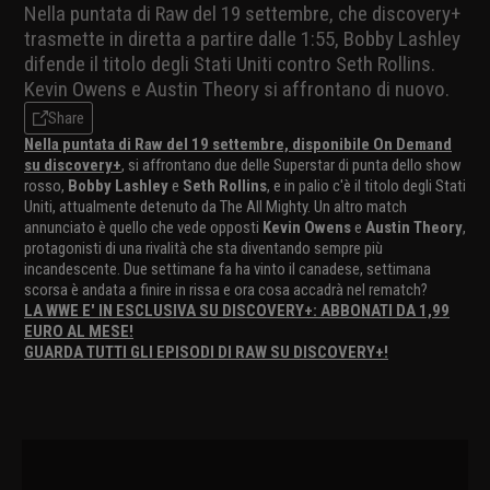
Nella puntata di Raw del 19 settembre, che discovery+
trasmette in diretta a partire dalle 1:55, Bobby Lashley
difende il titolo degli Stati Uniti contro Seth Rollins.
Kevin Owens e Austin Theory si affrontano di nuovo.
Share
Nella puntata di Raw del 19 settembre, disponibile On Demand
su discovery+
, si affrontano due delle Superstar di punta dello show
rosso,
Bobby Lashley
e
Seth Rollins
, e in palio c'è il titolo degli Stati
Uniti, attualmente detenuto da The All Mighty. Un altro match
annunciato è quello che vede opposti
Kevin Owens
e
Austin Theory
,
protagonisti di una rivalità che sta diventando sempre più
incandescente. Due settimane fa ha vinto il canadese, settimana
scorsa è andata a finire in rissa e ora cosa accadrà nel rematch?
LA WWE E' IN ESCLUSIVA SU DISCOVERY+: ABBONATI DA 1,99
EURO AL MESE!
GUARDA TUTTI GLI EPISODI DI RAW SU DISCOVERY+!