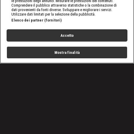
le prestazioni degli annunci. Misurare le prestazioni dei contenuti.
Comprendere il pubblico attraverso statistiche o la combinazione di
dati provenienti da fonti diverse. Sviluppare e migliorare i servizi.
Utilizzare dati limitati per la selezione della pubblicità.
Elenco dei partner (fornitori)
Accetto
Mostra finalità
Home
Programmi
Live
Cerca
Menu
/
Raw, le ultime notizie
/
WWE Raw 18/04/2022: Theory a caccia del primo titolo
Condizioni d'uso
Privacy Policy
Lavora con noi
Cookies