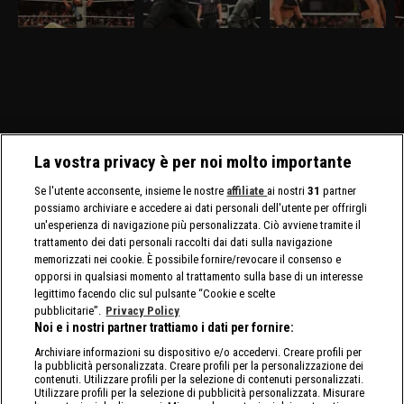
discovery+, al Madison
discovery+, gli Usos
discovery+, AJ Lee mette
di
Square Garden ci sono in
affrontano Logan Paul e
in palio il Titolo
O
palio i titoli tag team
Austin Theory. Sarà
Intercontinentale contro
Ga
maschili e femminili.
presente nuovamente
Bayley. E' annunciata la
AJ
Nuovo confronto fra
Brock Lesnar.
presenza di Brock Lesnar
In
Brock Lesnar e Oba Femi.
e Roman Reigns.
La vostra privacy è per noi molto importante
Se l'utente acconsente, insieme le nostre
affiliate
ai nostri
31
partner
possiamo archiviare e accedere ai dati personali dell'utente per offrirgli
un'esperienza di navigazione più personalizzata. Ciò avviene tramite il
trattamento dei dati personali raccolti dai dati sulla navigazione
memorizzati nei cookie. È possibile fornire/revocare il consenso e
opporsi in qualsiasi momento al trattamento sulla base di un interesse
legittimo facendo clic sul pulsante “Cookie e scelte
pubblicitarie”.
Privacy Policy
Noi e i nostri partner trattiamo i dati per fornire:
Archiviare informazioni su dispositivo e/o accedervi. Creare profili per
la pubblicità personalizzata. Creare profili per la personalizzazione dei
contenuti. Utilizzare profili per la selezione di contenuti personalizzati.
Utilizzare profili per la selezione di pubblicità personalizzata. Misurare