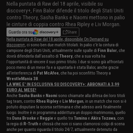
Nella puntata di Raw del 18 aprile, visibile su
discovery+, Finn Balor difende il titolo degli Stati Uniti
contro Theory, Sasha Banks e Naomi mettono in palio
le cinture di coppia contro Rhea Ripley e Liv Morgan.
Guarda ora su
Share
Nella puntata di Raw del 18 aprile, disponibile On Demand su
discovery+
, ci sono ben due match titolati. In palio c'è la cintura di
campione degli Stati Uniti, attualmente sulle spalle di
Finn Balor
, che
dovrà difenderla dall'assalto di
Theory
, che a sua volta ha
l'opportunità di vincere il suo primo titolo. I due si sono già affrontati
poco meno di un mese fa e a spuntarla è stata Balor, anche grazie
all'interferenza di
Pat McAfee
, che ha poi sconfitto Theory a
WrestleMania 38
.
LA WWE E' IN ESCLUSIVA SU DISCOVERY+: ABBONATI A 3,99
EURO AL MESE!
Anche
Sasha Banks
e
Naomi
sono chiamate alla difesa dei loro titoli
tag team, contro
Rhea Ripley
e
Liv Morgan
, in un match che non si è
potuto disputare la scorsa settimana e che adesso avrà finalmente
luogo. Inoltre è in programma addirittura un doppio matrimonio, quello
tra
Dana Brooke
e
Reggie
e quello tra
Tamina
e
Akira Tozawa
, con
la regia di
R-Truth
e chissà che non ci siano clamorosi colpi di scena
anche per quanto riguarda il titolo 24/7, attualmente detenuto da