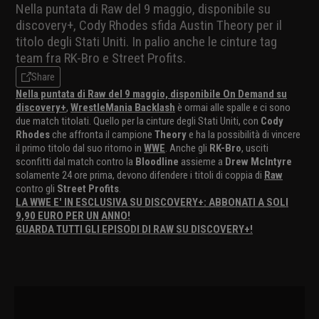
Nella puntata di Raw del 9 maggio, disponibile su
discovery+, Cody Rhodes sfida Austin Theory per il
titolo degli Stati Uniti. In palio anche le cinture tag
team fra RK-Bro e Street Profits.
Share
Nella puntata di Raw del 9 maggio, disponibile On Demand su
discovery+
,
WrestleMania Backlash
è ormai alle spalle e ci sono
due match titolati. Quello per la cinture degli Stati Uniti, con
Cody
Rhodes
che affronta il campione
Theory
e ha la possibilità di vincere
il primo titolo dal suo ritorno in
WWE
. Anche gli
RK-Bro
, usciti
sconfitti dal match contro la
Bloodline
assieme a
Drew McIntyre
solamente 24 ore prima, devono difendere i titoli di coppia di
Raw
contro gli
Street Profits
.
LA WWE E' IN ESCLUSIVA SU DISCOVERY+: ABBONATI A SOLI
9,90 EURO PER UN ANNO!
GUARDA TUTTI GLI EPISODI DI RAW SU DISCOVERY+!