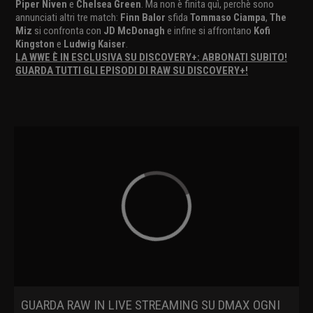
Piper Niven
e
Chelsea Green
. Ma non è finita quì, perchè sono
annunciati altri tre match:
Finn Balor
sfida
Tommaso Ciampa
,
The
Miz
si confronta con
JD McDonagh
e infine si affrontano
Kofi
Kingston
e
Ludwig Kaiser
.
LA WWE È IN ESCLUSIVA SU DISCOVERY+: ABBONATI SUBITO!
GUARDA TUTTI GLI EPISODI DI RAW SU DISCOVERY+!
GUARDA RAW IN LIVE STREAMING SU DMAX OGNI