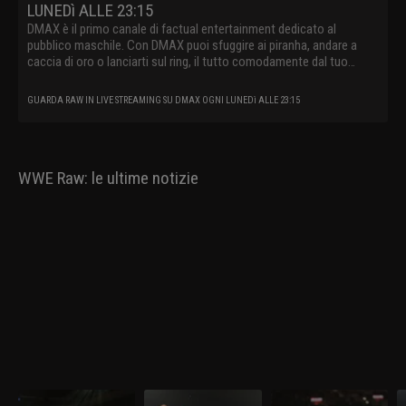
LUNEDì ALLE 23:15
DMAX è il primo canale di factual entertainment dedicato al
pubblico maschile. Con DMAX puoi sfuggire ai piranha, andare a
caccia di oro o lanciarti sul ring, il tutto comodamente dal tuo
divano.
GUARDA RAW IN LIVE STREAMING SU DMAX OGNI LUNEDì ALLE 23:15
WWE Raw: le ultime notizie
WWE Raw 30 marzo
WWE Raw 23 marzo
WWE Raw 16 marzo
W