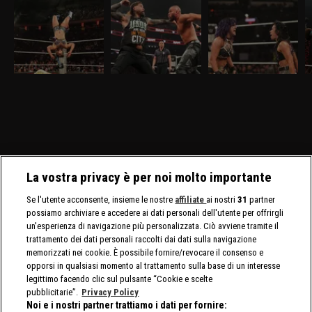
2026: nel mitico
2026: i visionari sfidano
2026: prima difesa per
s
Madison Square
gli Usos
AJ Lee
Garden
Nella puntata di Raw del
Nella puntata di Raw del
Nella puntata di Raw del
Ne
30 marzo, visibile su
23 marzo, visibile su
16 marzo, visibile su
ma
discovery+, al Madison
discovery+, gli Usos
discovery+, AJ Lee mette
di
Square Garden ci sono in
affrontano Logan Paul e
in palio il Titolo
O
palio i titoli tag team
Austin Theory. Sarà
Intercontinentale contro
Ga
maschili e femminili.
presente nuovamente
Bayley. E' annunciata la
AJ
Nuovo confronto fra
Brock Lesnar.
presenza di Brock Lesnar
In
Brock Lesnar e Oba Femi.
e Roman Reigns.
La vostra privacy è per noi molto importante
Se l'utente acconsente, insieme le nostre
affiliate
ai nostri
31
partner
possiamo archiviare e accedere ai dati personali dell'utente per offrirgli
un'esperienza di navigazione più personalizzata. Ciò avviene tramite il
trattamento dei dati personali raccolti dai dati sulla navigazione
memorizzati nei cookie. È possibile fornire/revocare il consenso e
opporsi in qualsiasi momento al trattamento sulla base di un interesse
legittimo facendo clic sul pulsante “Cookie e scelte
pubblicitarie”.
Privacy Policy
Noi e i nostri partner trattiamo i dati per fornire: