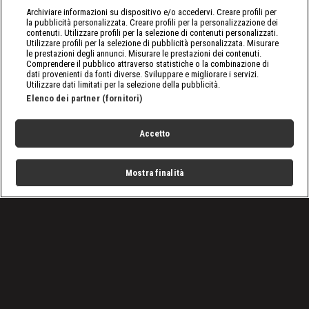
Archiviare informazioni su dispositivo e/o accedervi. Creare profili per
la pubblicità personalizzata. Creare profili per la personalizzazione dei
contenuti. Utilizzare profili per la selezione di contenuti personalizzati.
Utilizzare profili per la selezione di pubblicità personalizzata. Misurare
le prestazioni degli annunci. Misurare le prestazioni dei contenuti.
Comprendere il pubblico attraverso statistiche o la combinazione di
dati provenienti da fonti diverse. Sviluppare e migliorare i servizi.
Utilizzare dati limitati per la selezione della pubblicità.
Elenco dei partner (fornitori)
Accetto
Mostra finalità
Home
Programmi
Live
Cerca
Menu
/
Raw, le ultime notizie
/
WWE Raw, puntata dell'8 gennaio 2024: è ancora Cody vs
Nakamura
Condizioni d'uso
Privacy Policy