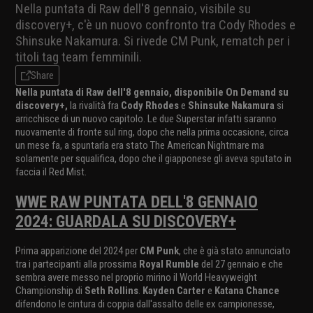
Nella puntata di Raw dell'8 gennaio, visibile su
discovery+, c'è un nuovo confronto tra Cody Rhodes e
Shinsuke Nakamura. Si rivede CM Punk, rematch per i
titoli tag team femminili.
Share
Nella puntata di Raw dell'8 gennaio, disponibile On Demand su
discovery+,
la rivalità fra
Cody Rhodes
e
Shinsuke Nakamura
si
arricchisce di un nuovo capitolo. Le due Superstar infatti saranno
nuovamente di fronte sul ring, dopo che nella prima occasione, circa
un mese fa, a spuntarla era stato The American Nightmare ma
solamente per squalifica, dopo che il giapponese gli aveva sputato in
faccia il Red Mist.
WWE RAW PUNTATA DELL'8 GENNAIO
2024: GUARDALA SU DISCOVERY+
Prima apparizione del 2024 per
CM Punk
, che è già stato annunciato
tra i partecipanti alla prossima
Royal Rumble
del 27 gennaio e che
sembra avere messo nel proprio mirino il World Heavyweight
Championship di
Seth Rollins
.
Kayden Carter
e
Katana Chance
difendono le cintura di coppia dall'assalto delle ex campionesse,