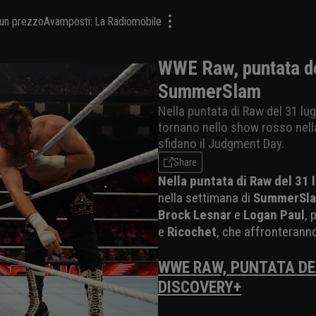
a un prezzo
Avamposti: La Radiomobile
WWE Raw, puntata del
SummerSlam
Nella puntata di Raw del 31 lug
tornano nello show rosso nel
sfidano il Judgment Day.
Share
Nella puntata di Raw del 31
nella settimana di
SummerSl
Brock Lesnar
e
Logan Paul
, 
e
Ricochet
, che affronterann
WWE RAW, PUNTATA DEL
DISCOVERY+