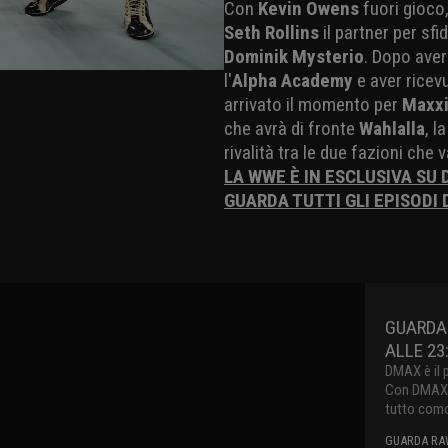
Con
Kevin Owens
fuori gioco
Seth Rollins
il partner per sf
Dominik Mysterio
. Dopo ave
l'
Alpha Academy
e aver ricev
arrivato il momento per
Maxxi
che avrà di fronte
Wahlalla
, l
rivalità tra le due fazioni che
LA WWE È IN ESCLUSIVA SU 
GUARDA TUTTI GLI EPISODI 
GUARDA 
ALLE 23
DMAX è il 
Con DMAX pu
tutto como
GUARDA RAW