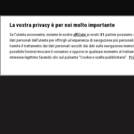
La vostra privacy è per noi molto importante
Se l'utente acconsente, insieme le nostre
affiliate
ai nostri
31
partner possiamo a
dati personali dell'utente per offrirgli un'esperienza di navigazione più personal
tramite il trattamento dei dati personali raccolti dai dati sulla navigazione memor
possibile fornire/revocare il consenso e opporsi in qualsiasi momento al trattam
interesse legittimo facendo clic sul pulsante “Cookie e scelte pubblicitarie”.
Pr
/
Raw, le ultime notizie
/
WWE Raw, puntata del 31 l