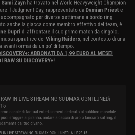
,
Sami Zayn
ha trovato nel World Heavyweight Champion
idare il Judgment Day, rappresentato da
Damian Priest
e
r accompagnato per diverse settimane a bordo ring
uto anche la giacca come membro effettivo del team, è
ne Dupri
di affrontare il suo primo match da singolo,
a musa ispiratrice dei
Viking Raiders
, nel contesto di una
 va avanti ormai da un po' di tempo.
DISCOVERY+: ABBONATI DA 1,99 EURO AL MESE!
DI RAW SU DISCOVERY+!
RAW IN LIVE STREAMING SU DMAX OGNI LUNEDì
:15
primo canale di factual entertainment dedicato al pubblico maschile.
oi sfuggire ai piranha, andare a caccia di oro o lanciarti sul ring, il
damente dal tuo divano.
 IN LIVE STREAMING SU DMAX OGNI LUNEDì ALLE 23:15