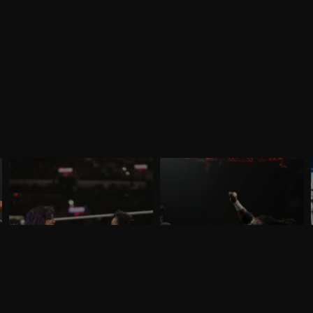
WWE Raw 16 marzo 2026: prima
WWE Raw 9 marzo 2026: sfida tra
difesa per AJ Lee
colossi
Nella puntata di Raw del 16 marzo,
Nella puntata di Raw del 9 marzo, visibile
visibile su discovery+, AJ Lee mette in
su discovery+, si affrontano Oba Femi e
palio il Titolo Intercontinentale contro
Rusev. Gauntlet Match per sfidare AJ Lee
.
Bayley. E' annunciata la presenza di
per il Titolo Intercontinentale.
Brock Lesnar e Roman Reigns.