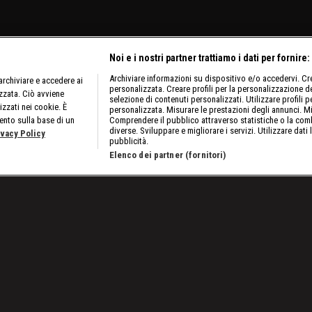
Noi e i nostri partner trattiamo i dati per fornire:
Archiviare informazioni su dispositivo e/o accedervi. Crea
rchiviare e accedere ai
personalizzata. Creare profili per la personalizzazione dei
izzata. Ciò avviene
selezione di contenuti personalizzati. Utilizzare profili p
izzati nei cookie. È
personalizzata. Misurare le prestazioni degli annunci. Mi
ento sulla base di un
Comprendere il pubblico attraverso statistiche o la comb
diverse. Sviluppare e migliorare i servizi. Utilizzare dati 
ivacy Policy
pubblicità.
Elenco dei partner (fornitori)
uglio 2023: la calda vigilia di SummerSlam