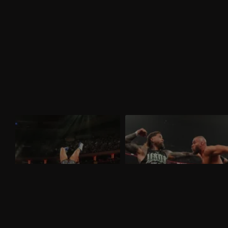
WWE Raw 30 marzo 2026: nel
WWE Raw 23 marzo 2026: i
mitico Madison Square Garden
visionari sfidano gli Usos
Nella puntata di Raw del 30 marzo,
Nella puntata di Raw del 23 marzo,
visibile su discovery+, al Madison Square
visibile su discovery+, gli Usos
Garden ci sono in palio i titoli tag team
affrontano Logan Paul e Austin Theory.
maschili e femminili. Nuovo confronto fra
Sarà presente nuovamente Brock Lesnar
Brock Lesnar e Oba Femi.