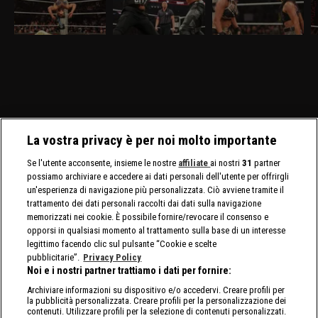
30 marzo, visibile su
23 marzo, visibile su
16 marzo, visibile su
ma
discovery+, al Madison
discovery+, gli Usos
discovery+, AJ Lee mette
di
Square Garden ci sono in
affrontano Logan Paul e
in palio il Titolo
O
palio i titoli tag team
Austin Theory. Sarà
Intercontinentale contro
Ga
maschili e femminili.
presente nuovamente
Bayley. E' annunciata la
AJ
Nuovo confronto fra
Brock Lesnar.
presenza di Brock Lesnar
In
Brock Lesnar e Oba Femi.
e Roman Reigns.
La vostra privacy è per noi molto importante
Se l'utente acconsente, insieme le nostre
affiliate
ai nostri
31
partner
possiamo archiviare e accedere ai dati personali dell'utente per offrirgli
un'esperienza di navigazione più personalizzata. Ciò avviene tramite il
trattamento dei dati personali raccolti dai dati sulla navigazione
memorizzati nei cookie. È possibile fornire/revocare il consenso e
opporsi in qualsiasi momento al trattamento sulla base di un interesse
legittimo facendo clic sul pulsante “Cookie e scelte
pubblicitarie”.
Privacy Policy
Noi e i nostri partner trattiamo i dati per fornire:
Archiviare informazioni su dispositivo e/o accedervi. Creare profili per
la pubblicità personalizzata. Creare profili per la personalizzazione dei
contenuti. Utilizzare profili per la selezione di contenuti personalizzati.