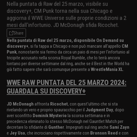
Nella puntata di Raw del 25 marzo, visibile su
discovery+, CM Punk torna nella sua Chicago e
aggiorna il WWE Universe sulle proprie condizioni a 2
mesi dall'infortunio. JD McDonagh sfida Ricochet.
Share
Nella puntata di Raw del 25 marzo, disponibile On Demand su
discovery+
, si fa tappa a Chicago e non può mancare all'appello
CM
Punk
, nonostante sia fermo da circa un paio di mesi per l'infortunio al
tricipite accusato nella scorsa Royal Rumble, che lo terrà ancora
lontano per diverse settimane dal ring, anche se il Best in the World ha
già fatto sapere che sarà comunque presente a
WrestleMania XL
.
WWE RAW PUNTATA DEL 25 MARZO 2024:
GUARDALA SU DISCOVERY+
JD McDonagh
affronta
Ricochet
, con quest'ultimo che si sta
rivelando un vero e proprio spauracchio per il
Judgment Day
, dopo
aver sconfitto
Dominik Mysterio
la scorsa settimana e in
precedenza eliminato lo stesso McDonagh nel Gauntlet Match per
decretare lo sfidante di
Gunther
. Impegnati sul ring anche
Sami Zayn
e
Jey Uso
, che incrociano rispettivamente con
Bronson Reed
e con