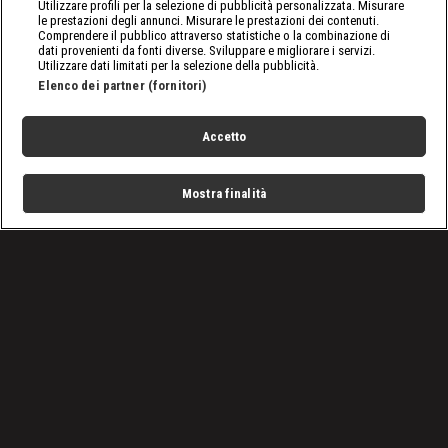
Utilizzare profili per la selezione di pubblicità personalizzata. Misurare
le prestazioni degli annunci. Misurare le prestazioni dei contenuti.
Comprendere il pubblico attraverso statistiche o la combinazione di
dati provenienti da fonti diverse. Sviluppare e migliorare i servizi.
Utilizzare dati limitati per la selezione della pubblicità.
Elenco dei partner (fornitori)
Accetto
Mostra finalità
Home
Programmi
Live
Cerca
Menu
/
Raw, le ultime notizie
/
WWE Raw, puntata del 25 marzo 2024: si rivede CM Punk
Condizioni d'uso
Privacy Policy
Lavora con noi
Cookies