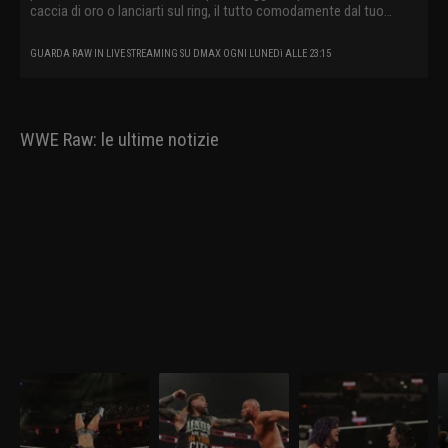
caccia di oro o lanciarti sul ring, il tutto comodamente dal tuo
divano.
GUARDA RAW IN LIVE STREAMING SU DMAX OGNI LUNEDì ALLE 23:15
WWE Raw: le ultime notizie
WWE Raw 30 marzo
WWE Raw 23 marzo
WWE Raw 16 marzo
W
2026: nel mitico
2026: i visionari sfidano
2026: prima difesa per
s
Madison Square
gli Usos
AJ Lee
Garden
Nella puntata di Raw del
Nella puntata di Raw del
Nella puntata di Raw del
Ne