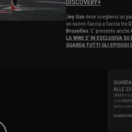
DISCOVERY+
Jey Uso
deve scegliersi un pa
un nuovo faccia a faccia tra
C
Bruxelles
. E' presente anche
LA WWE E' IN ESCLUSIVA SU
GUARDA TUTTI GLI EPISODI 
GUARDA 
ALLE 23
DMAX è il 
Con DMAX pu
tutto como
GUARDA RAW