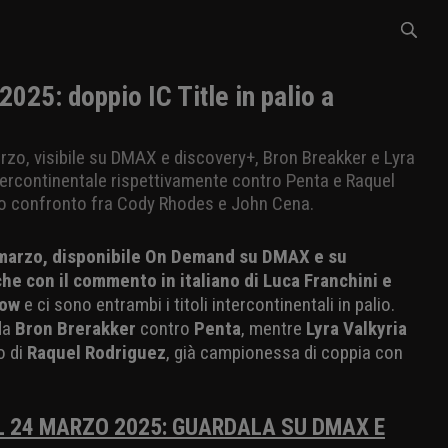
25: doppio IC Title in palio a
rzo, visibile su DMAX e discovery+, Bron Breakker e Lyra
ntercontinentale rispettivamente contro Penta e Raquel
o confronto fra Cody Rhodes e John Cena.
 marzo, disponibile On Demand su DMAX e su
he con il commento in italiano di Luca Franchini e
gow
e ci sono entrambi i titoli intercontinentali in palio.
da
Bron Brerakker
contro
Penta
, mentre
Lyra Valkyria
o di
Raquel Rodriguez
, già campionessa di coppia con
 24 MARZO 2025: GUARDALA SU DMAX E