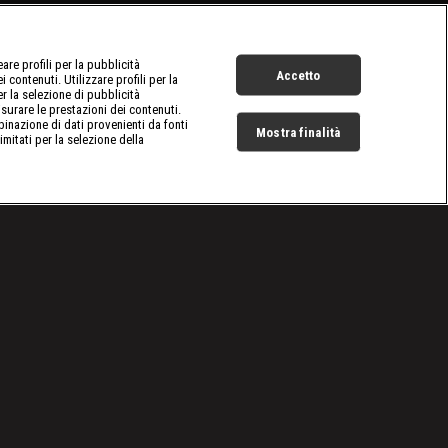
re profili per la pubblicità
Accetto
 contenuti. Utilizzare profili per la
er la selezione di pubblicità
surare le prestazioni dei contenuti.
inazione di dati provenienti da fonti
Mostra finalità
limitati per la selezione della
Live Now
Cookie e scelte pubblicitarie
Problemi di ricezione?