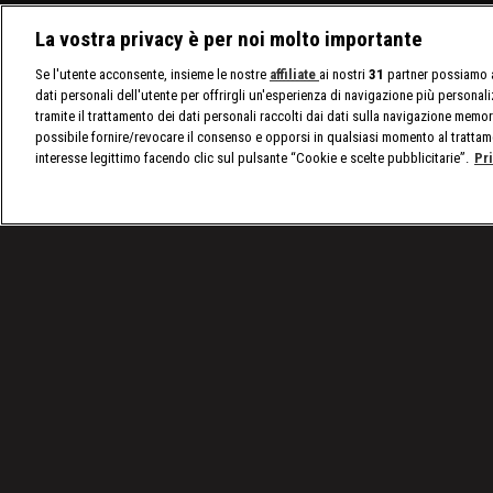
La vostra privacy è per noi molto importante
Se l'utente acconsente, insieme le nostre
affiliate
ai nostri
31
partner possiamo a
dati personali dell'utente per offrirgli un'esperienza di navigazione più personal
tramite il trattamento dei dati personali raccolti dai dati sulla navigazione memor
possibile fornire/revocare il consenso e opporsi in qualsiasi momento al trattam
interesse legittimo facendo clic sul pulsante “Cookie e scelte pubblicitarie”.
Pr
/
Raw, le ultime notizie
/
WWE Raw 24 marzo 2025: d
Condizioni d'uso
Privacy Policy