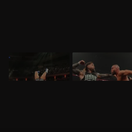
WWE Raw 30 marzo 2026: nel
WWE Raw 23 marzo 2026: i
mitico Madison Square Garden
visionari sfidano gli Usos
Nella puntata di Raw del 30 marzo,
Nella puntata di Raw del 23 marzo,
visibile su discovery+, al Madison Square
visibile su discovery+, gli Usos
Garden ci sono in palio i titoli tag team
affrontano Logan Paul e Austin Theory.
maschili e femminili. Nuovo confronto fra
Sarà presente nuovamente Brock Lesnar
Brock Lesnar e Oba Femi.