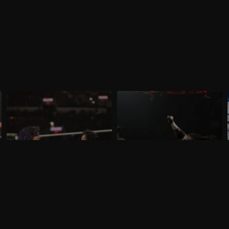
WWE Raw 16 marzo 2026: prima
WWE Raw 9 marzo 2026: sfida tra
difesa per AJ Lee
colossi
Nella puntata di Raw del 16 marzo,
Nella puntata di Raw del 9 marzo, visibile
visibile su discovery+, AJ Lee mette in
su discovery+, si affrontano Oba Femi e
palio il Titolo Intercontinentale contro
Rusev. Gauntlet Match per sfidare AJ Lee
.
Bayley. E' annunciata la presenza di
per il Titolo Intercontinentale.
Brock Lesnar e Roman Reigns.