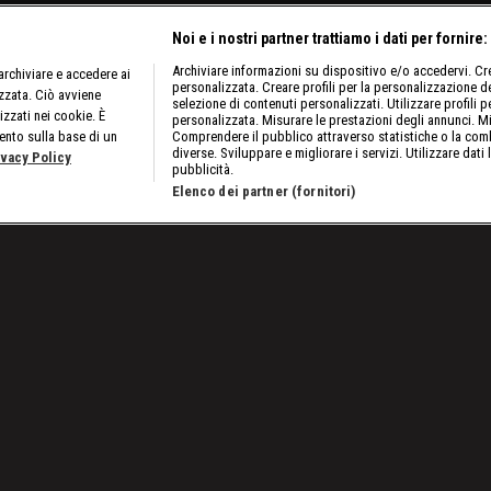
Noi e i nostri partner trattiamo i dati per fornire:
Archiviare informazioni su dispositivo e/o accedervi. Crea
rchiviare e accedere ai
personalizzata. Creare profili per la personalizzazione dei
izzata. Ciò avviene
selezione di contenuti personalizzati. Utilizzare profili p
izzati nei cookie. È
personalizzata. Misurare le prestazioni degli annunci. Mi
ento sulla base di un
Comprendere il pubblico attraverso statistiche o la comb
diverse. Sviluppare e migliorare i servizi. Utilizzare dati 
ivacy Policy
pubblicità.
Elenco dei partner (fornitori)
oppio IC Title in palio a Glasgow
Lavora con noi
Cookies