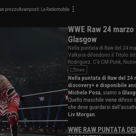
a un prezzo
Avamposti: La Radiomobile
WWE Raw 24 marzo 20
Glasgow
Nella puntata di Raw del 24 ma
Valkyria difendono il Titolo I
Rodriguez. C'è CM Punk, Nuov
Share
Nella puntata di Raw del 24
discovery+ e disponibile anc
Michele Posa
, siamo a
Glas
Quello maschile viene difeso 
che deve guardarsi dall'assalt
Liv Morgan
.
WWE RAW PUNTATA DEL