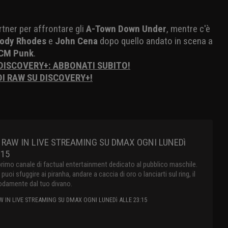
rtner per affrontare gli
A-Town Down Under
, mentre c'è
ody Rhodes
e
John Cena
dopo quello andato in scena a
CM Punk
.
 DISCOVERY+: ABBONATI SUBITO!
DI RAW SU DISCOVERY+!
RAW IN LIVE STREAMING SU DMAX OGNI LUNEDì
:15
primo canale di factual entertainment dedicato al pubblico maschile.
oi sfuggire ai piranha, andare a caccia di oro o lanciarti sul ring, il
damente dal tuo divano.
 IN LIVE STREAMING SU DMAX OGNI LUNEDì ALLE 23:15