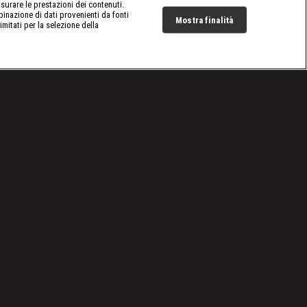
surare le prestazioni dei contenuti.
inazione di dati provenienti da fonti
Mostra finalità
limitati per la selezione della
Live Now
Cookie e scelte pubblicitarie
Problemi di ricezione?