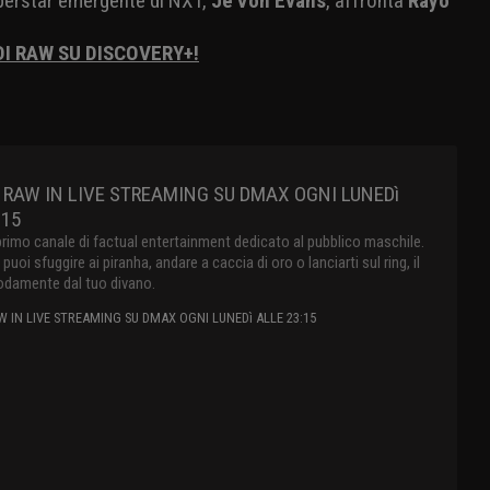
uperstar emergente di NXT,
Je'Von Evans
, affronta
Rayo
DI RAW SU DISCOVERY+!
RAW IN LIVE STREAMING SU DMAX OGNI LUNEDì
:15
primo canale di factual entertainment dedicato al pubblico maschile.
oi sfuggire ai piranha, andare a caccia di oro o lanciarti sul ring, il
damente dal tuo divano.
 IN LIVE STREAMING SU DMAX OGNI LUNEDì ALLE 23:15