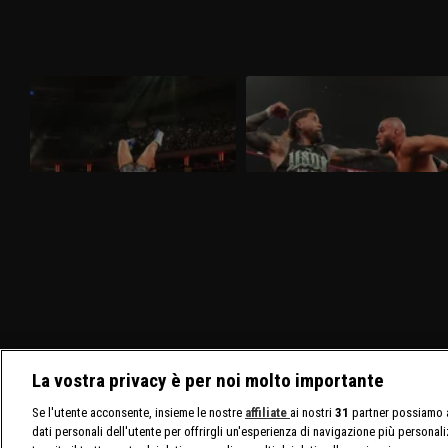
WWE Raw 30 marzo 2026: nel
WWE Raw 23 marzo 2026: i
mitico Madison Square Garden
visionari sfidano gli Usos
Nella puntata di Raw del 30 marzo,
Nella puntata di Raw del 23 marzo,
visibile su discovery+, al Madison Square
visibile su discovery+, gli Usos
Garden ci sono in palio i titoli tag team
affrontano Logan Paul e Austin Theory.
maschili e femminili. Nuovo confronto fra
Sarà presente nuovamente Brock Lesnar
Brock Lesnar e Oba Femi.
La vostra privacy è per noi molto importante
Se l'utente acconsente, insieme le nostre
affiliate
ai nostri
31
partner possiamo a
dati personali dell'utente per offrirgli un'esperienza di navigazione più personal