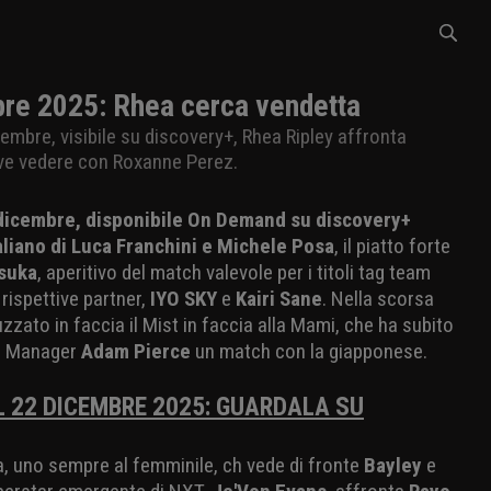
e 2025: Rhea cerca vendetta
cembre, visibile su discovery+, Rhea Ripley affronta
eve vedere con Roxanne Perez.
 dicembre, disponibile On Demand su discovery+
aliano di Luca Franchini e Michele Posa
, il piatto forte
suka
, aperitivo del match valevole per i titoli tag team
rispettive partner,
IYO SKY
e
Kairi Sane
. Nella scorsa
zzato in faccia il Mist in faccia alla Mami, che ha subito
al Manager
Adam Pierce
un match con la giapponese.
 22 DICEMBRE 2025: GUARDALA SU
a, uno sempre al femminile, ch vede di fronte
Bayley
e