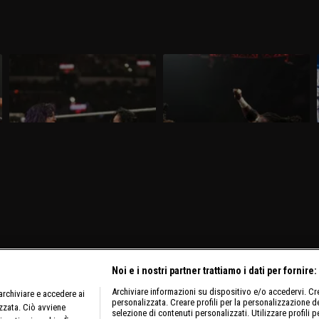
WWE Raw 16 marzo 2026: prima
WWE Raw 9 marzo 2026: sfida tra
difesa per AJ Lee
colossi
Nella puntata di Raw del 16 marzo,
Nella puntata di Raw del 9 marzo, visibile
visibile su discovery+, AJ Lee mette in
su discovery+, si affrontano Oba Femi e
palio il Titolo Intercontinentale contro
Rusev. Gauntlet Match per sfidare AJ Lee
.
Bayley. E' annunciata la presenza di
per il Titolo Intercontinentale.
Brock Lesnar e Roman Reigns.
Noi e i nostri partner trattiamo i dati per fornire:
Archiviare informazioni su dispositivo e/o accedervi. Crea
rchiviare e accedere ai
personalizzata. Creare profili per la personalizzazione dei
izzata. Ciò avviene
selezione di contenuti personalizzati. Utilizzare profili p