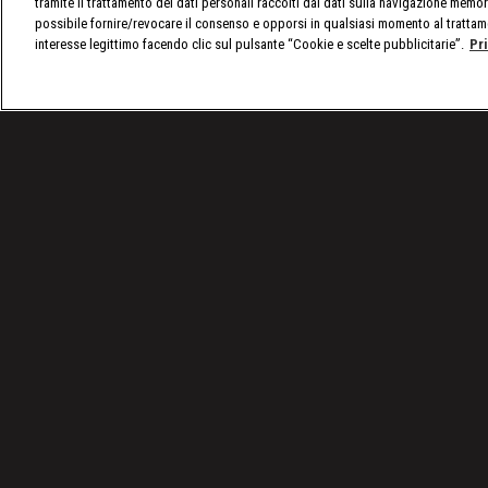
tramite il trattamento dei dati personali raccolti dai dati sulla navigazione memor
possibile fornire/revocare il consenso e opporsi in qualsiasi momento al trattam
interesse legittimo facendo clic sul pulsante “Cookie e scelte pubblicitarie”.
Pr
/
Raw, le ultime notizie
/
WWE Raw 22 dicembre 202
Condizioni d'uso
Privacy Policy
© 2025 Discovery Italia Srl Tutti i diritti riservati P.IVA 04501580965