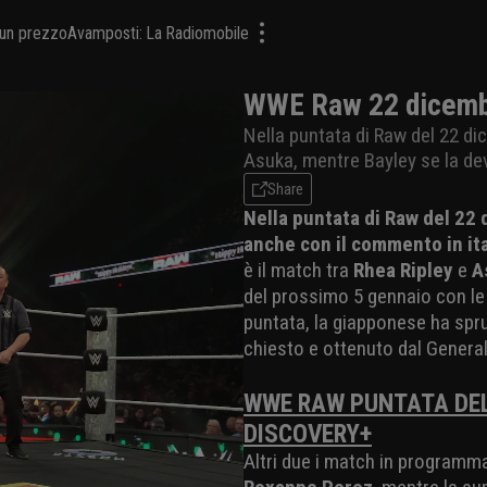
a un prezzo
Avamposti: La Radiomobile
WWE Raw 22 dicembr
Nella puntata di Raw del 22 di
Asuka, mentre Bayley se la d
Share
Nella puntata di Raw del 22
anche con il commento in it
è il match tra
Rhea Ripley
e
A
del prossimo 5 gennaio con le 
puntata, la giapponese ha spru
chiesto e ottenuto dal Gener
WWE RAW PUNTATA DEL
DISCOVERY+
Altri due i match in programm