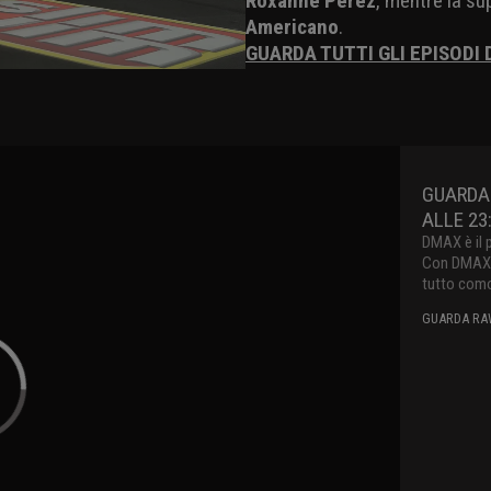
Roxanne Perez
, mentre la s
Americano
.
GUARDA TUTTI GLI EPISODI 
GUARDA 
ALLE 23
DMAX è il 
Con DMAX pu
tutto como
GUARDA RAW