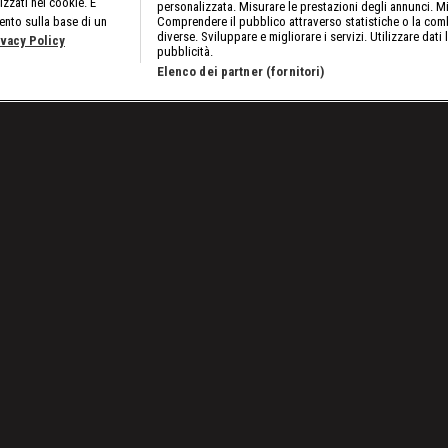
izzati nei cookie. È
personalizzata. Misurare le prestazioni degli annunci. Mi
ento sulla base di un
Comprendere il pubblico attraverso statistiche o la comb
diverse. Sviluppare e migliorare i servizi. Utilizzare dati 
ivacy Policy
pubblicità.
Elenco dei partner (fornitori)
5: Rhea cerca vendetta
Lavora con noi
Cookies