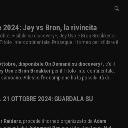
2024: Jey vs Bron, la rivincita
tobre, visibile su discovery+, Jey Uso e Bron Breakker si
itolo Intercontinentale. Prosegue il torneo per sfidare il
 ottobre, disponibile On Demand su discovery+
, c'è il
ey Uso
e
Bron Breakker
per il Titolo Intercontinentale,
l samoano. Adesso l'ex campione ha la possibilità di
 21 OTTOBRE 2024: GUARDALA SU
r Raiders
, procede il torneo organizzato da
Adam
i sfidanti del
Judgment Day
per i titoli tag team. Nel