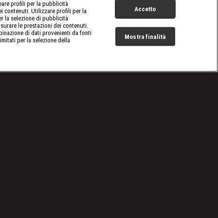
re profili per la pubblicità
Accetto
 contenuti. Utilizzare profili per la
er la selezione di pubblicità
surare le prestazioni dei contenuti.
inazione di dati provenienti da fonti
Mostra finalità
limitati per la selezione della
Live Now
Cookie e scelte pubblicitarie
Problemi di ricezione?