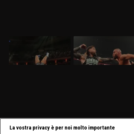
WWE Raw 30 marzo 2026: nel
WWE Raw 23 marzo 2026: i
mitico Madison Square Garden
visionari sfidano gli Usos
Nella puntata di Raw del 30 marzo,
Nella puntata di Raw del 23 marzo,
visibile su discovery+, al Madison Square
visibile su discovery+, gli Usos
Garden ci sono in palio i titoli tag team
affrontano Logan Paul e Austin Theory.
maschili e femminili. Nuovo confronto fra
Sarà presente nuovamente Brock Lesnar
Brock Lesnar e Oba Femi.
La vostra privacy è per noi molto importante