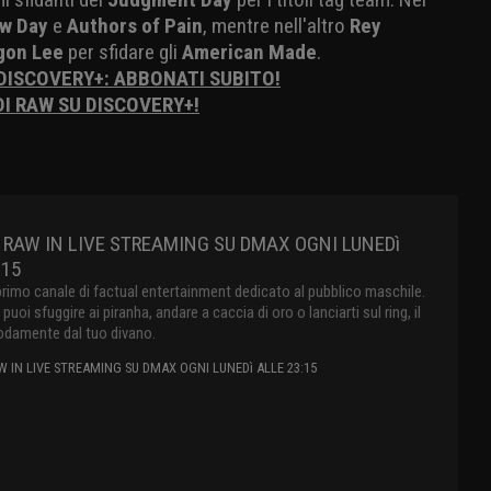
w Day
e
Authors of Pain
, mentre nell'altro
Rey
gon Lee
per sfidare gli
American Made
.
 DISCOVERY+: ABBONATI SUBITO!
DI RAW SU DISCOVERY+!
RAW IN LIVE STREAMING SU DMAX OGNI LUNEDì
:15
primo canale di factual entertainment dedicato al pubblico maschile.
oi sfuggire ai piranha, andare a caccia di oro o lanciarti sul ring, il
damente dal tuo divano.
 IN LIVE STREAMING SU DMAX OGNI LUNEDì ALLE 23:15