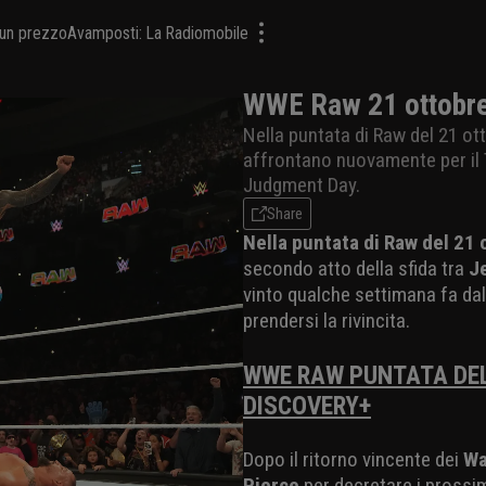
a un prezzo
Avamposti: La Radiomobile
WWE Raw 21 ottobre 
Nella puntata di Raw del 21 ot
affrontano nuovamente per il T
Judgment Day.
Share
Nella puntata di Raw del 21
secondo atto della sfida tra
J
vinto qualche settimana fa da
prendersi la rivincita.
WWE RAW PUNTATA DEL
DISCOVERY+
Dopo il ritorno vincente dei
Wa
Pierce
per decretare i prossim