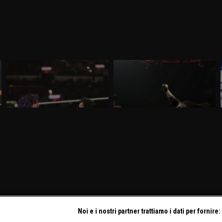
WWE Raw 16 marzo 2026: prima
WWE Raw 9 marzo 2026: sfida tra
difesa per AJ Lee
colossi
Nella puntata di Raw del 16 marzo,
Nella puntata di Raw del 9 marzo, visibile
visibile su discovery+, AJ Lee mette in
su discovery+, si affrontano Oba Femi e
palio il Titolo Intercontinentale contro
Rusev. Gauntlet Match per sfidare AJ Lee
.
Bayley. E' annunciata la presenza di
per il Titolo Intercontinentale.
Brock Lesnar e Roman Reigns.
Noi e i nostri partner trattiamo i dati per fornire: