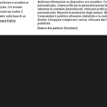
Archiviare informazioni su dispositivo e/o accedervi. Crea
rchiviare e accedere ai
personalizzata. Creare profili per la personalizzazione dei
izzata. Ciò avviene
selezione di contenuti personalizzati. Utilizzare profili p
izzati nei cookie. È
personalizzata. Misurare le prestazioni degli annunci. Mi
ento sulla base di un
Comprendere il pubblico attraverso statistiche o la comb
diverse. Sviluppare e migliorare i servizi. Utilizzare dati 
ivacy Policy
pubblicità.
Elenco dei partner (fornitori)
Jey vs Bron, la rivincita
Lavora con noi
Cookies