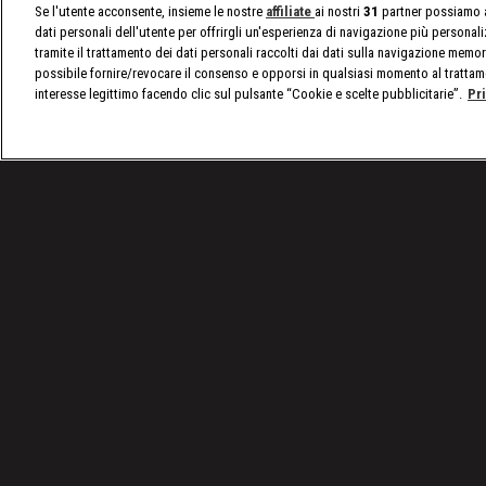
Se l'utente acconsente, insieme le nostre
affiliate
ai nostri
31
partner possiamo a
dati personali dell'utente per offrirgli un'esperienza di navigazione più personal
tramite il trattamento dei dati personali raccolti dai dati sulla navigazione memor
possibile fornire/revocare il consenso e opporsi in qualsiasi momento al trattam
interesse legittimo facendo clic sul pulsante “Cookie e scelte pubblicitarie”.
Pr
/
Raw, le ultime notizie
/
WWE Raw 21 ottobre 2024: 
Condizioni d'uso
Privacy Policy