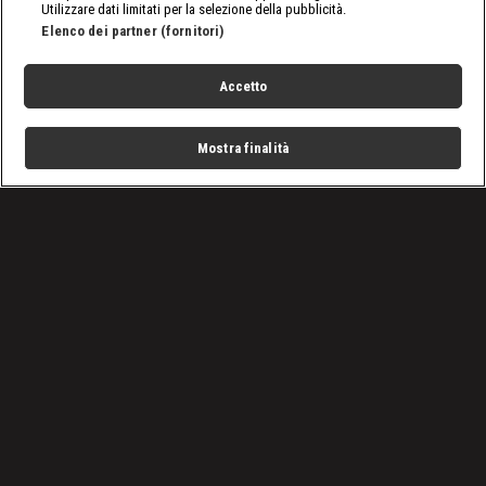
Utilizzare dati limitati per la selezione della pubblicità.
Elenco dei partner (fornitori)
Accetto
Mostra finalità
Home
Programmi
Live
Cerca
Menu
/
Raw, le ultime notizie
/
WWE Raw 21 luglio 2025: chi sfiderà il Judgment Day?
Condizioni d'uso
Privacy Policy
Lavora con noi
Cookies