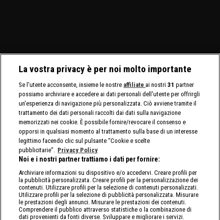
maschili e femminili.
presente nuovamente
Bayley. E' annunciata la
AJ
Nuovo confronto fra
Brock Lesnar.
presenza di Brock Lesnar
In
Brock Lesnar e Oba Femi.
e Roman Reigns.
La vostra privacy è per noi molto importante
Se l'utente acconsente, insieme le nostre
affiliate
ai nostri
31
partner
possiamo archiviare e accedere ai dati personali dell'utente per offrirgli
un'esperienza di navigazione più personalizzata. Ciò avviene tramite il
trattamento dei dati personali raccolti dai dati sulla navigazione
memorizzati nei cookie. È possibile fornire/revocare il consenso e
opporsi in qualsiasi momento al trattamento sulla base di un interesse
legittimo facendo clic sul pulsante “Cookie e scelte
pubblicitarie”.
Privacy Policy
Noi e i nostri partner trattiamo i dati per fornire:
Archiviare informazioni su dispositivo e/o accedervi. Creare profili per
la pubblicità personalizzata. Creare profili per la personalizzazione dei
contenuti. Utilizzare profili per la selezione di contenuti personalizzati.
Utilizzare profili per la selezione di pubblicità personalizzata. Misurare
le prestazioni degli annunci. Misurare le prestazioni dei contenuti.
Comprendere il pubblico attraverso statistiche o la combinazione di
dati provenienti da fonti diverse. Sviluppare e migliorare i servizi.