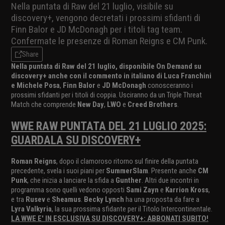
Nella puntata di Raw del 21 luglio, visibile su
discovery+, vengono decretati i prossimi sfidanti di
Finn Balor e JD McDonagh per i titoli tag team.
Confermate le presenze di Roman Reigns e CM Punk.
Share
Nella puntata di Raw del 21 luglio, disponibile On Demand su
discovery+ anche con il commento in italiano di Luca Franchini
e Michele Posa
,
Finn Balor
e
JD McDonagh
conosceranno i
prossimi sfidanti per i titoli di coppia. Usciranno da un Triple Threat
Match che comprende
New Day
,
LWO
e
Creed Brothers
.
WWE RAW PUNTATA DEL 21 LUGLIO 2025:
GUARDALA SU DISCOVERY+
Roman Reigns
, dopo il clamoroso ritorno sul finire della puntata
precedente, svela i suoi piani per
SummerSlam
. Presente anche
CM
Punk
, che inizia a lanciare la sfida a
Gunther
. Altri due incontri in
programma sono quelli vedono opposti
Sami Zayn
e
Karrion Kross
,
e tra
Rusev
e
Sheamus
.
Becky Lynch
ha una proposta da fare a
Lyra Valkyria
, la sua prossima sfidante per il Titolo Intercontinentale.
LA WWE E' IN ESCLUSIVA SU DISCOVERY+: ABBONATI SUBITO!