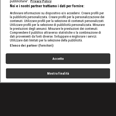
pubblicitarie”.
Privacy Policy
Noi e i nostri partner trattiamo i dati per fornire:
Archiviare informazioni su dispositivo e/o accedervi. Creare profili per
la pubblicità personalizzata. Creare profili per la personalizzazione dei
contenuti. Utilizzare profili per la selezione di contenuti personalizzati.
Utilizzare profili per la selezione di pubblicità personalizzata. Misurare
le prestazioni degli annunci. Misurare le prestazioni dei contenuti.
Comprendere il pubblico attraverso statistiche o la combinazione di
dati provenienti da fonti diverse. Sviluppare e migliorare i servizi.
Utilizzare dati limitati per la selezione della pubblicità.
Elenco dei partner (fornitori)
Accetto
Mostra finalità
Home
Programmi
Live
Cerca
Menu
/
Raw, le ultime notizie
/
WWE Raw, puntata del 19 giugno 2023: Trish vs Raquel per
la valigetta
Condizioni d'uso
Privacy Policy