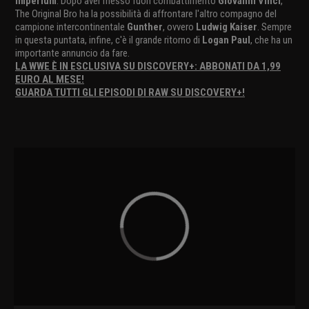
Imperium
. Dopo aver messo fuori combattimento
Giovanni Vinci
,
The Original Bro ha la possibilità di affrontare l'altro compagno del
campione intercontinentale
Gunther
, ovvero
Ludwig Kaiser
. Sempre
in questa puntata, infine, c'è il grande ritorno di
Logan Paul
, che ha un
importante annuncio da fare.
LA WWE È IN ESCLUSIVA SU DISCOVERY+: ABBONATI DA 1,99
EURO AL MESE!
GUARDA TUTTI GLI EPISODI DI RAW SU DISCOVERY+!