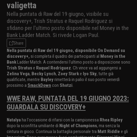
valigetta
Nella puntata di Raw del 19 giugno, visibile su
discovery+, Trish Stratus e Raquel Rodriguez si
sfidano per l'ultimo posto disponibile nel Money in the
Bank Ladder Match. Si rivede Logan Paul.
Share
Nella puntata di Raw del 19 giugno, disponibile On Demand su
discovery+,
si completa il quadro dei partecipanti al
Money in the
Bank
Ladder Match. A contendersi l'ultimo posto a disposizione sono
Trish Stratus
e
Raquel Rodriguez
. Ch vince va ad aggungersi a
Zelina Vega
,
Becky Lynch
,
Zoey Stark
e
Iyo Sky
, tutte già
qualificate, mentre
Bayley
rimetterà in palio il suo posto venerdì
prossimo a
SmackDown
con
Shotzi
.
WWE RAW, PUNTATA DEL 19 GIUGNO 2023:
GUARDALA SU DISCOVERY+
Natalya
ha l'occasione di rifarsi con la campionessa
Rhea Ripley
dopo la sconfitta umiliante di
Night of Champions
, ma senza la
cintura in gioco. Continua la battaglia personale tra
Matt Riddle
e gli