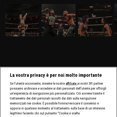
WWE Raw 30 marzo
WWE Raw 23 marzo
WWE Raw 16 marzo
W
2026: nel mitico
2026: i visionari sfidano
2026: prima difesa per
s
Madison Square
gli Usos
AJ Lee
Garden
Nella puntata di Raw del
Nella puntata di Raw del
Nella puntata di Raw del
Ne
30 marzo, visibile su
23 marzo, visibile su
16 marzo, visibile su
ma
discovery+, al Madison
discovery+, gli Usos
discovery+, AJ Lee mette
di
Square Garden ci sono in
affrontano Logan Paul e
in palio il Titolo
O
palio i titoli tag team
Austin Theory. Sarà
Intercontinentale contro
Ga
maschili e femminili.
presente nuovamente
Bayley. E' annunciata la
AJ
Nuovo confronto fra
Brock Lesnar.
presenza di Brock Lesnar
In
Brock Lesnar e Oba Femi.
e Roman Reigns.
La vostra privacy è per noi molto importante
Se l'utente acconsente, insieme le nostre
affiliate
ai nostri
31
partner
possiamo archiviare e accedere ai dati personali dell'utente per offrirgli
un'esperienza di navigazione più personalizzata. Ciò avviene tramite il
trattamento dei dati personali raccolti dai dati sulla navigazione
memorizzati nei cookie. È possibile fornire/revocare il consenso e
opporsi in qualsiasi momento al trattamento sulla base di un interesse
legittimo facendo clic sul pulsante “Cookie e scelte