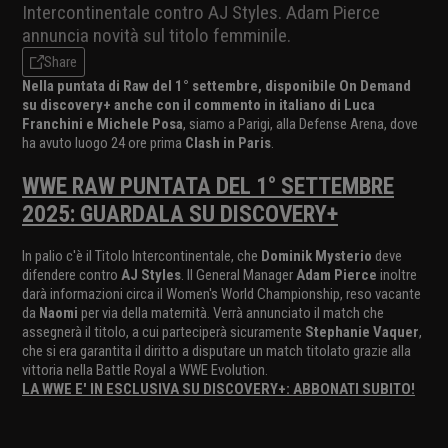
Intercontinentale contro AJ Styles. Adam Pierce
annuncia novità sul titolo femminile.
Share
Nella puntata di Raw del 1° settembre, disponibile On Demand
su discovery+ anche con il commento in italiano di Luca
Franchini e Michele Posa
, siamo a Parigi, alla Defense Arena, dove
ha avuto luogo 24 ore prima
Clash in Paris
.
WWE RAW PUNTATA DEL 1° SETTEMBRE
2025: GUARDALA SU DISCOVERY+
In palio c'è il Titolo Intercontinentale, che
Dominik Mysterio
deve
difendere contro
AJ Styles
. Il General Manager
Adam Pierce
inoltre
darà informazioni circa il Women's World Championship, reso vacante
da
Naomi
per via della maternità. Verrà annunciato il match che
assegnerà il titolo, a cui parteciperà sicuramente
Stephanie Vaquer
,
che si era garantita il diritto a disputare un match titolato grazie alla
vittoria nella Battle Royal a WWE Evolution.
LA WWE E' IN ESCLUSIVA SU DISCOVERY+: ABBONATI SUBITO!