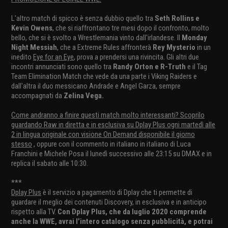
L'altro match di spicco è senza dubbio quello tra
Seth Rollins e
Kevin Owens
, che si riaffrontano tre mesi dopo il confronto, molto
bello, che si è svolto a Wrestlemania vinto dall'irlandese. Il
Monday
Night Messiah
, che a Extreme Rules affronterà
Rey Mysterio
in un
inedito
Eye for an Eye
, prova a prendersi una rivincita. Gli altri due
incontri annunciati sono quello tra
Randy Orton e R-Truth
e il Tag
Team Elimination Match che vede da una parte i Viking Raiders e
dall'altra il duo messicano Andrade e Angel Garza, sempre
accompagnati da
Zelina Vega.
Come andranno a finire questi match molto interessanti? Scoprilo
guardando Raw in diretta e in esclusiva su Dplay Plus ogni martedì alle
2 in lingua originale con visione On Demand disponibile il giorno
stesso
, oppure con il commento in italiano in italiano di Luca
Franchini e Michele Posa il lunedì successivo alle 23:15 su DMAX e in
replica il sabato alle 10:30.
***
Dplay Plus
è il servizio a pagamento di Dplay che ti permette di
guardare il meglio dei contenuti Discovery, in esclusiva e in anticipo
rispetto alla TV.
Con Dplay Plus, che da luglio 2020 comprende
anche la WWE, avrai l’intero catalogo senza pubblicità, e potrai