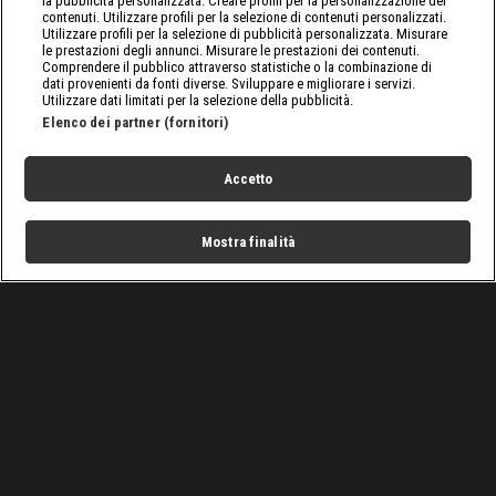
la pubblicità personalizzata. Creare profili per la personalizzazione dei
contenuti. Utilizzare profili per la selezione di contenuti personalizzati.
Utilizzare profili per la selezione di pubblicità personalizzata. Misurare
le prestazioni degli annunci. Misurare le prestazioni dei contenuti.
Comprendere il pubblico attraverso statistiche o la combinazione di
dati provenienti da fonti diverse. Sviluppare e migliorare i servizi.
Utilizzare dati limitati per la selezione della pubblicità.
Elenco dei partner (fornitori)
Accetto
Mostra finalità
Home
Programmi
Live
Cerca
Menu
/
Raw, le ultime notizie
/
WWE Raw: le Kabuki all'assalto di Sasha e Bailey
Condizioni d'uso
Privacy Policy
Lavora con noi