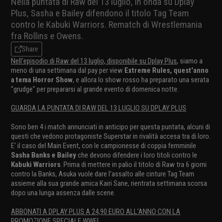
Nella puntata di Raw del 13 luglio, in onda su Dplay
Plus, Sasha e Bailey difendono il titolo Tag Team
contro le Kabuki Warriors. Rematch di Wrestlemania
fra Rollins e Owens.
Share
Nell'episodio di Raw del 13 luglio, disponibile su Dplay Plus
, siamo a
meno di una settimana dal pay per view
Extreme Rules, quest'anno
a tema Horror Show
, e allora lo show rosso ha preparato una serata
"grudge" per prepararsi al grande evento di domenica notte.
GUARDA LA PUNTATA DI RAW DEL 13 LUGLIO SU DPLAY PLUS
Sono ben 4 i match annunciati in anticipo per questa puntata, alcuni di
questi che vedono protagoniste Superstar in rivalità accesa tra di loro.
E' il caso del Main Event, con le campionesse di coppia femminile
Sasha Banks e Bailey
che devono difendere i loro titoli contro le
Kabuki Warriors
. Prima di mettere in palio il titolo di Raw tra 6 giorni
contro la Banks, Asuka vuole dare l'assalto alle cinture Tag Team
assieme alla sua grande amica Kairi Sane, rientrata settimana scorsa
dopo una lunga assenza dalle scene.
ABBONATI A DPLAY PLUS A 24,90 EURO ALL'ANNO CON LA
PROMOZIONE SPECIALE WWE!