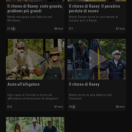
Il ritorno di Raney: cielo grande,
Il ritorno di Raney: Il paradiso
problemi più grandi
perduto di nuovo
Marty recupera una fattoria nel
Marty Raney torna in una tenuta di
Montana.
cinque acri a Kauai.
E12
88 min
E11
87 min
Aiuto all'alligatore
Il ritorno di Raney
Una casa in Florida si trova ad
Marty torna in una fattoria del
affrontare un'invasione di alligatori.
Vermont.
E10
87 min
E9
88 min