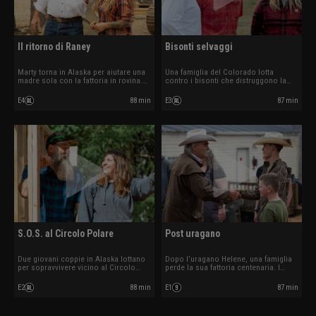
Il ritorno di Raney
Bisonti selvaggi
Marty torna in Alaska per aiutare una
Una famiglia del Colorado lotta
madre sola con la fattoria in rovina.
contro i bisonti che distruggono la
Con tubature danneggiate e orsi
fattoria. I Raney devono domare il
vicini, deve agire in fretta per salvare
caos e creare un percorso verso
E4
88 min
E3
87 min
tutto.
l’autosufficienza.
S.O.S. al Circolo Polare
Post uragano
Due giovani coppie in Alaska lottano
Dopo l’uragano Helene, una famiglia
per sopravvivere vicino al Circolo
perde la sua fattoria centenaria. I
Polare. I Raney devono creare
Raney devono ricostruire la casa e
soluzioni audaci per affrontare il
renderla autosufficiente in una
E2
88 min
E1
87 min
clima più estremo.
settimana.