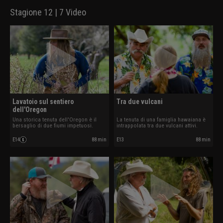
Stagione 12 | 7 Video
Lavatoio sul sentiero
Tra due vulcani
dell'Oregon
Una storica tenuta dell'Oregon è il
La tenuta di una famiglia hawaiana è
bersaglio di due fiumi impetuosi.
intrappolata tra due vulcani attivi.
E14
88 min
E13
88 min