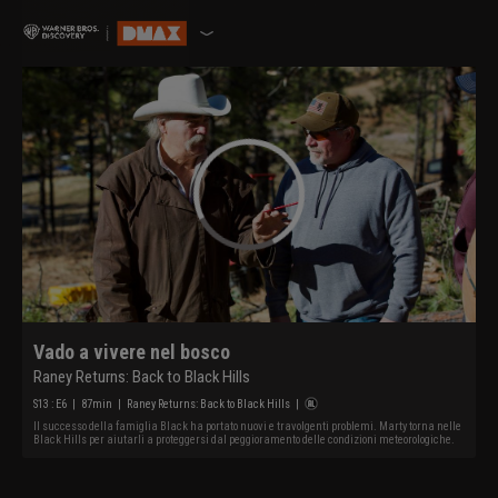
Vado a vivere nel bosco
Raney Returns: Back to Black Hills
S
13
: E
6
|
87
min
|
Raney Returns: Back to Black Hills
|
Il successo della famiglia Black ha portato nuovi e travolgenti problemi. Marty torna nelle
Black Hills per aiutarli a proteggersi dal peggioramento delle condizioni meteorologiche.