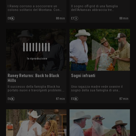
I Raney corrono a soccorrere un
Il sogno off-grid di una famiglia
colono solitario del Montana. Con
dell’Arkansas abbraccia tre
l’inverno alle porte, devono creare da
generazioni. Un vortice polare
zero una strategia di sopravvivenza
colpisce durante il salvataggio e i
E8
88 min
E7
88 min
per garantire rifugio, acqua e cibo
Raney devono adattarsi rapidamente
prima che sia troppo tardi.
per proteggere vite e salvare il futuro
della fattoria.
In riproduzione
Raney Returns: Back to Black
Sogni infranti
Hills
Il successo della famiglia Black ha
Una ragazza madre vede svanire il
portato nuovi e travolgenti problemi.
sogno della sua famiglia di una
Marty torna nelle Black Hills per
piantagione di caffè nella Big Island.
aiutarli a proteggersi dal
Minacciati da cinghiali selvatici,
E6
87 min
E5
87 min
peggioramento delle condizioni
bambù invasivo e scarsità d’acqua, i
meteorologiche.
Raney devono aprirsi un varco verso
la sopravvivenza.