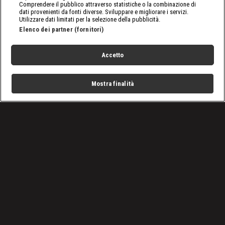
Comprendere il pubblico attraverso statistiche o la combinazione di
dati provenienti da fonti diverse. Sviluppare e migliorare i servizi.
Utilizzare dati limitati per la selezione della pubblicità.
Elenco dei partner (fornitori)
Accetto
Mostra finalità
Home
Programmi
Live
Cerca
Menu
/
Programmi
/
Vado a vivere nel bosco
/
Raney Returns: Back to Black Hills
Condizioni d'uso
Privacy Policy
Lavora con noi
Cookies