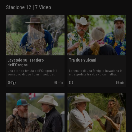
Stagione 12 | 7 Video
Lavatoio sul sentiero
Tra due vulcani
dell'Oregon
Una storica tenuta dell'Oregon è il
La tenuta di una famiglia hawaiana è
bersaglio di due fiumi impetuosi.
intrappolata tra due vulcani attivi.
E14
88 min
E13
88 min