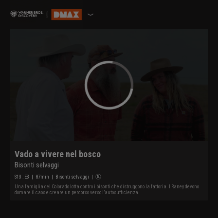
Vado a vivere nel bosco
Bisonti selvaggi
S
13
: E
3
|
87
min
|
Bisonti selvaggi
|
Una famiglia del Colorado lotta contro i bisonti che distruggono la fattoria. I Raney devono
domare il caos e creare un percorso verso l’autosufficienza.