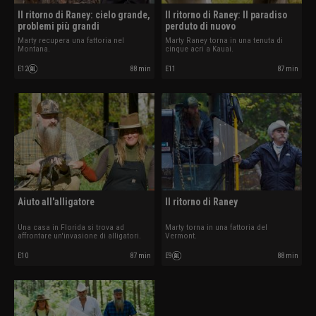
Il ritorno di Raney: cielo grande,
Il ritorno di Raney: Il paradiso
problemi più grandi
perduto di nuovo
Marty recupera una fattoria nel
Marty Raney torna in una tenuta di
Montana.
cinque acri a Kauai.
E12
88 min
E11
87 min
Aiuto all'alligatore
Il ritorno di Raney
Una casa in Florida si trova ad
Marty torna in una fattoria del
affrontare un'invasione di alligatori.
Vermont.
E10
87 min
E9
88 min