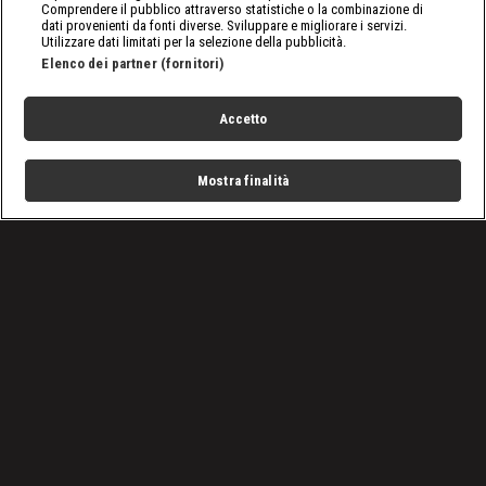
Comprendere il pubblico attraverso statistiche o la combinazione di
dati provenienti da fonti diverse. Sviluppare e migliorare i servizi.
Utilizzare dati limitati per la selezione della pubblicità.
Elenco dei partner (fornitori)
Accetto
Mostra finalità
Home
Programmi
Live
Cerca
Menu
/
Programmi
/
Vado a vivere nel bosco
/
Bisonti selvaggi
Condizioni d'uso
Privacy Policy
Lavora con noi
Cookies