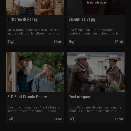
In riproduzione
Il ritorno di Raney
Bisonti selvaggi
Marty torna in Alaska per aiutare una
Una famiglia del Colorado lotta
madre sola con la fattoria in rovina.
contro i bisonti che distruggono la
Con tubature danneggiate e orsi
fattoria. I Raney devono domare il
vicini, deve agire in fretta per salvare
caos e creare un percorso verso
E4
88 min
E3
87 min
tutto.
l’autosufficienza.
S.O.S. al Circolo Polare
Post uragano
Due giovani coppie in Alaska lottano
Dopo l’uragano Helene, una famiglia
per sopravvivere vicino al Circolo
perde la sua fattoria centenaria. I
Polare. I Raney devono creare
Raney devono ricostruire la casa e
soluzioni audaci per affrontare il
renderla autosufficiente in una
E2
88 min
E1
87 min
clima più estremo.
settimana.