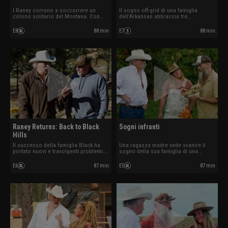
I Raney corrono a soccorrere un
Il sogno off-grid di una famiglia
colono solitario del Montana. Con
dell’Arkansas abbraccia tre
l’inverno alle porte, devono creare da
generazioni. Un vortice polare
zero una strategia di sopravvivenza
colpisce durante il salvataggio e i
E8
88 min
E7
88 min
per garantire rifugio, acqua e cibo
Raney devono adattarsi rapidamente
prima che sia troppo tardi.
per proteggere vite e salvare il futuro
della fattoria.
Raney Returns: Back to Black
Sogni infranti
Hills
Il successo della famiglia Black ha
Una ragazza madre vede svanire il
portato nuovi e travolgenti problemi.
sogno della sua famiglia di una
Marty torna nelle Black Hills per
piantagione di caffè nella Big Island.
aiutarli a proteggersi dal
Minacciati da cinghiali selvatici,
E6
87 min
E5
87 min
peggioramento delle condizioni
bambù invasivo e scarsità d’acqua, i
meteorologiche.
Raney devono aprirsi un varco verso
la sopravvivenza.