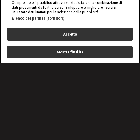
Comprendere il pubblico attraverso statistiche o la combinazione di
dati provenienti da fonti diverse. Sviluppare e migliorare i servizi.
Utilizzare dati limitati per la selezione della pubblicità.
Elenco dei partner (fornitori)
Accetto
Mostra finalità
Home
Programmi
Live
Cerca
Menu
/
Programmi
/
Vado a vivere nel bosco
/
Post uragano
Condizioni d'uso
Privacy Policy
Lavora con noi
Cookies