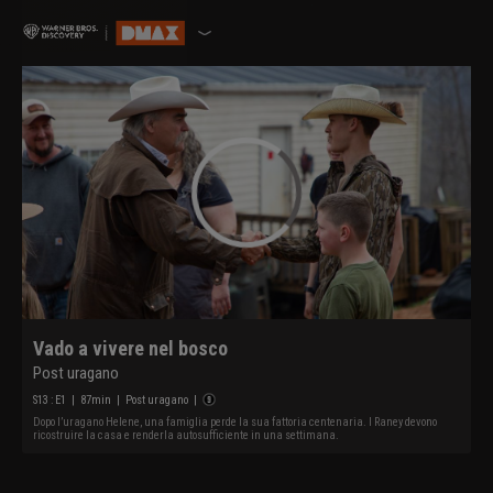
Vado a vivere nel bosco
Post uragano
S
13
: E
1
|
87
min
|
Post uragano
|
Dopo l’uragano Helene, una famiglia perde la sua fattoria centenaria. I Raney devono
ricostruire la casa e renderla autosufficiente in una settimana.