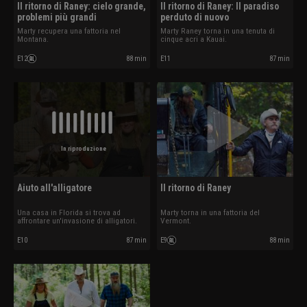
Il ritorno di Raney: cielo grande,
Il ritorno di Raney: Il paradiso
problemi più grandi
perduto di nuovo
Marty recupera una fattoria nel
Marty Raney torna in una tenuta di
Montana.
cinque acri a Kauai.
E12
88 min
E11
87 min
In riproduzione
Aiuto all'alligatore
Il ritorno di Raney
Una casa in Florida si trova ad
Marty torna in una fattoria del
affrontare un'invasione di alligatori.
Vermont.
E10
87 min
E9
88 min