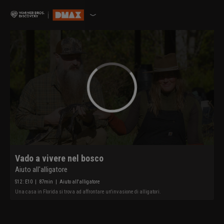
Vado a vivere nel bosco
Aiuto all'alligatore
S
12
: E
10
|
87
min
|
Aiuto all'alligatore
Una casa in Florida si trova ad affrontare un'invasione di alligatori.