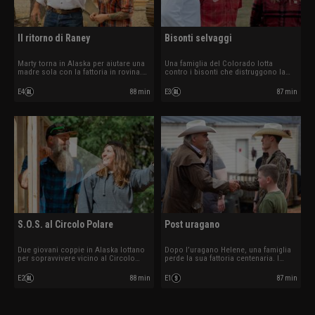
Il ritorno di Raney
Bisonti selvaggi
Marty torna in Alaska per aiutare una
Una famiglia del Colorado lotta
madre sola con la fattoria in rovina.
contro i bisonti che distruggono la
Con tubature danneggiate e orsi
fattoria. I Raney devono domare il
vicini, deve agire in fretta per salvare
caos e creare un percorso verso
E4
88 min
E3
87 min
tutto.
l’autosufficienza.
S.O.S. al Circolo Polare
Post uragano
Due giovani coppie in Alaska lottano
Dopo l’uragano Helene, una famiglia
per sopravvivere vicino al Circolo
perde la sua fattoria centenaria. I
Polare. I Raney devono creare
Raney devono ricostruire la casa e
soluzioni audaci per affrontare il
renderla autosufficiente in una
E2
88 min
E1
87 min
clima più estremo.
settimana.