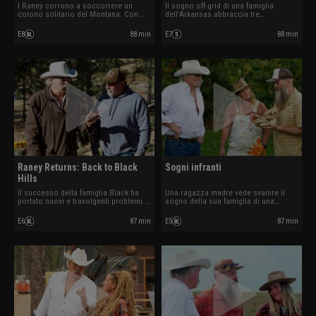
I Raney corrono a soccorrere un
Il sogno off-grid di una famiglia
colono solitario del Montana. Con
dell’Arkansas abbraccia tre
l’inverno alle porte, devono creare da
generazioni. Un vortice polare
zero una strategia di sopravvivenza
colpisce durante il salvataggio e i
E8
88 min
E7
88 min
per garantire rifugio, acqua e cibo
Raney devono adattarsi rapidamente
prima che sia troppo tardi.
per proteggere vite e salvare il futuro
della fattoria.
Raney Returns: Back to Black
Sogni infranti
Hills
Il successo della famiglia Black ha
Una ragazza madre vede svanire il
portato nuovi e travolgenti problemi.
sogno della sua famiglia di una
Marty torna nelle Black Hills per
piantagione di caffè nella Big Island.
aiutarli a proteggersi dal
Minacciati da cinghiali selvatici,
E6
87 min
E5
87 min
peggioramento delle condizioni
bambù invasivo e scarsità d’acqua, i
meteorologiche.
Raney devono aprirsi un varco verso
la sopravvivenza.