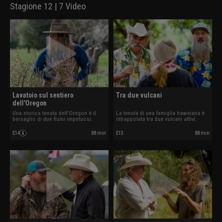
Stagione 12 | 7 Video
Lavatoio sul sentiero
Tra due vulcani
dell'Oregon
Una storica tenuta dell'Oregon è il
La tenuta di una famiglia hawaiana è
bersaglio di due fiumi impetuosi.
intrappolata tra due vulcani attivi.
E14
88 min
E13
88 min