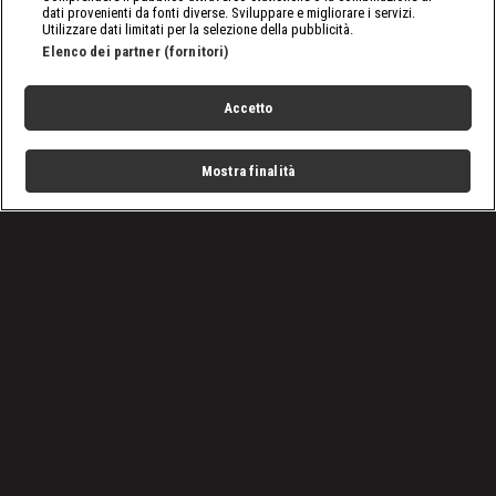
dati provenienti da fonti diverse. Sviluppare e migliorare i servizi.
Utilizzare dati limitati per la selezione della pubblicità.
Elenco dei partner (fornitori)
Accetto
Mostra finalità
Home
Programmi
Live
Cerca
Menu
/
Programmi
/
Vado a vivere nel bosco
/
Aiuto all'alligatore
Condizioni d'uso
Privacy Policy
Lavora con noi
Cookies