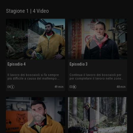
Stagione 1 | 4 Video
Episodio 4
Episodio 3
Il lavoro dei boscaioli si fa sempre
Continua il lavoro dei boscaioli per
più difficile a causa del maltempo.
per completare il lavoro nelle zone
Riuscirano a portare tutto a termine?
assegnate, nonostante le difficoltà
causate dal maltempo.
E4
49 min
E3
48 min