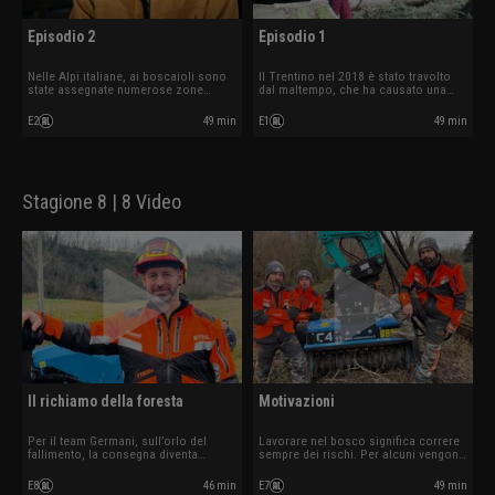
Episodio 2
Episodio 1
Nelle Alpi italiane, ai boscaioli sono
Il Trentino nel 2018 è stato travolto
state assegnate numerose zone
dal maltempo, che ha causato una
nell'immensa area da poco distrutta
vera emergenza nelle foreste locali.
dai venti. Le squadre si affrettano per
Quattro team di boscaioli lavorano
E2
49 min
E1
49 min
completare il lavoro.
per aggiustare le cose e recuperare
qualcosa di più prezioso dell'oro: il
legno, e la serenità.
Stagione 8 | 8 Video
Il richiamo della foresta
Motivazioni
Per il team Germani, sull’orlo del
Lavorare nel bosco significa correre
fallimento, la consegna diventa
sempre dei rischi. Per alcuni vengono
questione di vita o di morte. Moreno
dalla terra, per altri dal cielo ma per
avverte il richiamo del bosco mentre
tutti è arrivato il momento di
E8
46 min
E7
49 min
il team Bucci finisce per doversi
dimostrare a pieno le proprie