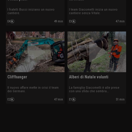
I fratelli Bucci iniziano un nuovo
l team Giacomelli inizia un nuovo
cantiere.
cantiere senza Vitale.
E4
49 min
E3
47 min
Cliffhanger
Alberi di Natale volanti
Il nuovo affare mette in crisi il team
La famiglia Giacomelli è alle prese
dei Germani.
con una sfida che sembra
impossibile.
E2
47 min
E1
51 min