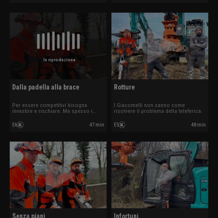
sporcare le mani… ancora più del
capacità per sopravvivere.
solito
In riproduzione
Dalla padella alla brace
Rotture
Per essere competitivi bisogna
I Giacomelli non sanno come
investire e rischiare. Ma spesso i
risolvere il problema della teleferica.
risultati non ripagano subito e
bisogna essere disposti a rilanciare.
E6
47 min
E5
48 min
Per chi ha cercato fortuna lontano del
bosco le difficoltà non tardano ad
arrivare.
Senza piani
Infortuni