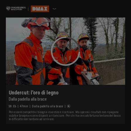
Undercut: l'oro di legno
Dalla padella alla brace
S
8
: E
6
|
47
min
|
Dalla padella alla brace
|
Per essere competitivi bisogna investire e rischiare. Ma spesso i risultati non ripagano
subito e bisogna essere disposti a rilanciare. Per chi ha cercato fortuna lontano del bosco
le difficoltà non tardano ad arrivare.