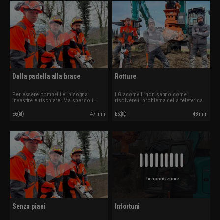
Dalla padella alla brace
Rotture
Per essere competitivi bisogna
I Giacomelli non sanno come
investire e rischiare. Ma spesso i
risolvere il problema della teleferica.
risultati non ripagano subito e
bisogna essere disposti a rilanciare.
E6
47 min
E5
48 min
Per chi ha cercato fortuna lontano del
bosco le difficoltà non tardano ad
arrivare.
In riproduzione
Senza piani
Infortuni