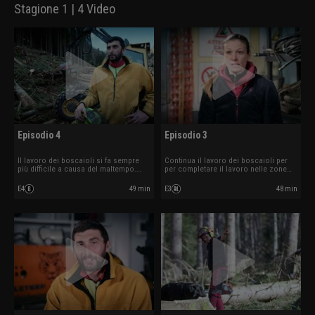
Stagione 1 | 4 Video
Episodio 4
Episodio 3
Il lavoro dei boscaioli si fa sempre
Continua il lavoro dei boscaioli per
più difficile a causa del maltempo.
per completare il lavoro nelle zone
Riuscirano a portare tutto a termine?
assegnate, nonostante le difficoltà
causate dal maltempo.
E4
49 min
E3
48 min