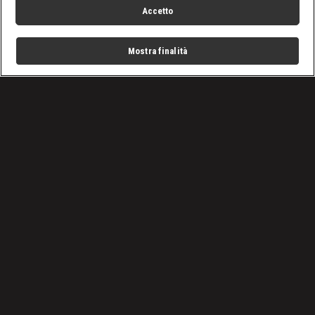
Accetto
Mostra finalità
Home
Programmi
Live
Cerca
Menu
/
Programmi
/
Undercut: l'oro di legno
/
Infortuni
Condizioni d'uso
Privacy Policy
Lavora con noi
Cookies
Cookie e scelte pubblicitarie
Problemi di ricezione?