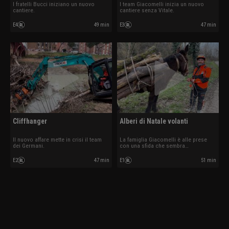
I fratelli Bucci iniziano un nuovo
l team Giacomelli inizia un nuovo
cantiere.
cantiere senza Vitale.
E4
49 min
E3
47 min
Cliffhanger
Alberi di Natale volanti
Il nuovo affare mette in crisi il team
La famiglia Giacomelli è alle prese
dei Germani.
con una sfida che sembra
impossibile.
E2
47 min
E1
51 min