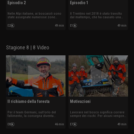
Episodio 2
Episodio 1
Nelle Alpi italiane, ai boscaioli sono
Il Trentino nel 2018 è stato travolto
state assegnate numerose zone
dal maltempo, che ha causato una
nell'immensa area da poco distrutta
vera emergenza nelle foreste locali.
dai venti. Le squadre si affrettano per
Quattro team di boscaioli lavorano
E2
49 min
E1
49 min
completare il lavoro.
per aggiustare le cose e recuperare
qualcosa di più prezioso dell'oro: il
legno, e la serenità.
Stagione 8 | 8 Video
Il richiamo della foresta
Motivazioni
Per il team Germani, sull’orlo del
Lavorare nel bosco significa correre
fallimento, la consegna diventa
sempre dei rischi. Per alcuni vengono
questione di vita o di morte. Moreno
dalla terra, per altri dal cielo ma per
avverte il richiamo del bosco mentre
tutti è arrivato il momento di
E8
46 min
E7
49 min
il team Bucci finisce per doversi
dimostrare a pieno le proprie
sporcare le mani… ancora più del
capacità per sopravvivere.
solito