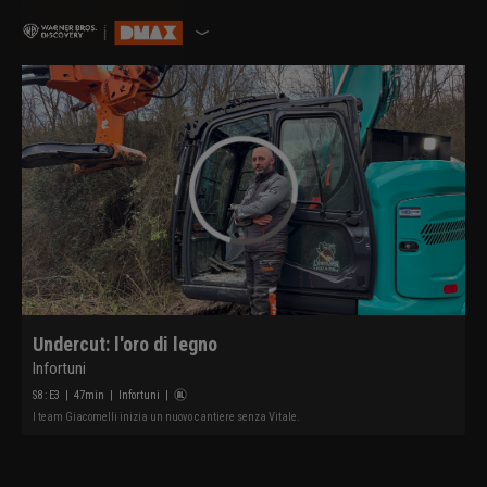
Undercut: l'oro di legno
Infortuni
S
8
: E
3
|
47
min
|
Infortuni
|
l team Giacomelli inizia un nuovo cantiere senza Vitale.