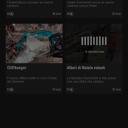
I fratelli Bucci iniziano un nuovo
l team Giacomelli inizia un nuovo
cantiere.
cantiere senza Vitale.
E4
49 min
E3
47 min
In riproduzione
Cliffhanger
Alberi di Natale volanti
Il nuovo affare mette in crisi il team
La famiglia Giacomelli è alle prese
dei Germani.
con una sfida che sembra
impossibile.
E2
47 min
E1
51 min