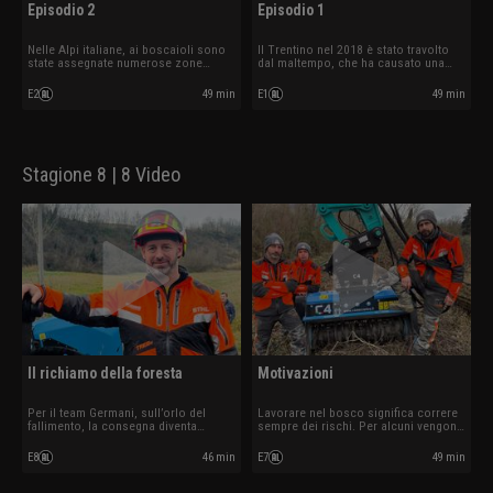
Episodio 2
Episodio 1
Nelle Alpi italiane, ai boscaioli sono
Il Trentino nel 2018 è stato travolto
state assegnate numerose zone
dal maltempo, che ha causato una
nell'immensa area da poco distrutta
vera emergenza nelle foreste locali.
dai venti. Le squadre si affrettano per
Quattro team di boscaioli lavorano
E2
49 min
E1
49 min
completare il lavoro.
per aggiustare le cose e recuperare
qualcosa di più prezioso dell'oro: il
legno, e la serenità.
Stagione 8 | 8 Video
Il richiamo della foresta
Motivazioni
Per il team Germani, sull’orlo del
Lavorare nel bosco significa correre
fallimento, la consegna diventa
sempre dei rischi. Per alcuni vengono
questione di vita o di morte. Moreno
dalla terra, per altri dal cielo ma per
avverte il richiamo del bosco mentre
tutti è arrivato il momento di
E8
46 min
E7
49 min
il team Bucci finisce per doversi
dimostrare a pieno le proprie
sporcare le mani… ancora più del
capacità per sopravvivere.
solito