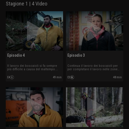
Stagione 1 | 4 Video
Episodio 4
Episodio 3
Il lavoro dei boscaioli si fa sempre
Continua il lavoro dei boscaioli per
più difficile a causa del maltempo.
per completare il lavoro nelle zone
Riuscirano a portare tutto a termine?
assegnate, nonostante le difficoltà
causate dal maltempo.
E4
49 min
E3
48 min