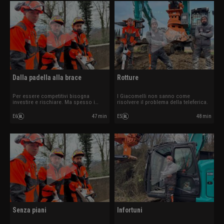
Dalla padella alla brace
Rotture
Per essere competitivi bisogna
I Giacomelli non sanno come
investire e rischiare. Ma spesso i
risolvere il problema della teleferica.
risultati non ripagano subito e
bisogna essere disposti a rilanciare.
E6
47 min
E5
48 min
Per chi ha cercato fortuna lontano del
bosco le difficoltà non tardano ad
arrivare.
Senza piani
Infortuni