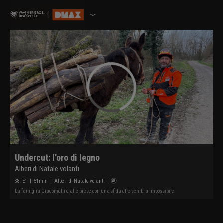
Undercut: l'oro di legno
Alberi di Natale volanti
S
8
: E
1
|
51
min
|
Alberi di Natale volanti
|
La famiglia Giacomelli è alle prese con una sfida che sembra impossibile.