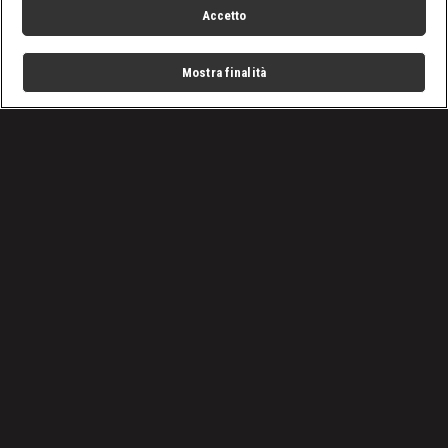
Accetto
Mostra finalità
Home
Programmi
Live
Cerca
Menu
/
Programmi
/
Undercut: l'oro di legno
/
Alberi di Natale volanti
Condizioni d'uso
Privacy Policy
Lavora con noi
Cookies
Cookie e scelte pubblicitarie
Problemi di ricezione?