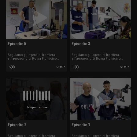
Episodio 5
Episodio 3
Seguiamo gli agenti di frontiera
Seguiamo gli agenti di frontiera
all’aeroporto di Roma Fiumicino
all’aeroporto di Roma Fiumicino
mentre affrontano controlli su
mentre affrontano controlli su
documenti irregolari, traffici di
documenti irregolari, traffici di
E5
55 min
E3
58 min
sostanze illecite e altre situazioni
sostanze illecite e altre situazioni
impreviste tra arrivi e partenze
impreviste tra arrivi e partenze
internazionali.
internazionali.
In riproduzione
Episodio 2
Episodio 1
Seguiamo gli agenti di frontiera
Seguiamo gli agenti di frontiera