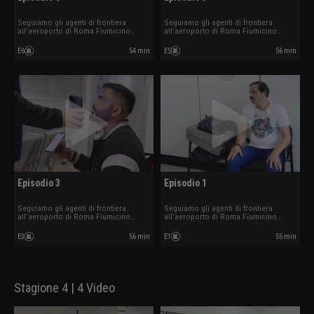
Seguiamo gli agenti di frontiera
Seguiamo gli agenti di frontiera
all’aeroporto di Roma Fiumicino
all’aeroporto di Roma Fiumicino
mentre affrontano controlli su
mentre affrontano controlli su
documenti irregolari, traffici di
documenti irregolari, traffici di
E6
54 min
E5
56 min
sostanze illecite e altre situazioni
sostanze illecite e altre situazioni
impreviste tra arrivi e partenze
impreviste tra arrivi e partenze
internazionali.
internazionali.
Episodio 3
Episodio 1
Seguiamo gli agenti di frontiera
Seguiamo gli agenti di frontiera
all’aeroporto di Roma Fiumicino
all’aeroporto di Roma Fiumicino
mentre affrontano controlli su
mentre affrontano controlli su
documenti irregolari, traffici di
documenti irregolari, traffici di
E3
56 min
E1
55 min
sostanze illecite e altre situazioni
sostanze illecite e altre situazioni
impreviste tra arrivi e partenze
impreviste tra arrivi e partenze
internazionali.
internazionali.
Stagione 4 | 4 Video