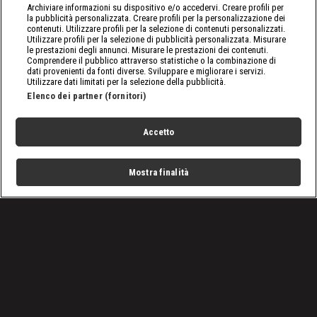
Archiviare informazioni su dispositivo e/o accedervi. Creare profili per
la pubblicità personalizzata. Creare profili per la personalizzazione dei
contenuti. Utilizzare profili per la selezione di contenuti personalizzati.
Utilizzare profili per la selezione di pubblicità personalizzata. Misurare
le prestazioni degli annunci. Misurare le prestazioni dei contenuti.
Comprendere il pubblico attraverso statistiche o la combinazione di
dati provenienti da fonti diverse. Sviluppare e migliorare i servizi.
Utilizzare dati limitati per la selezione della pubblicità.
Elenco dei partner (fornitori)
Accetto
Mostra finalità
Home
Programmi
Live
Cerca
Menu
/
Programmi
/
Stop! Border Control: Roma Fiumicino
/
Episodio 2
Condizioni d'uso
Privacy Policy