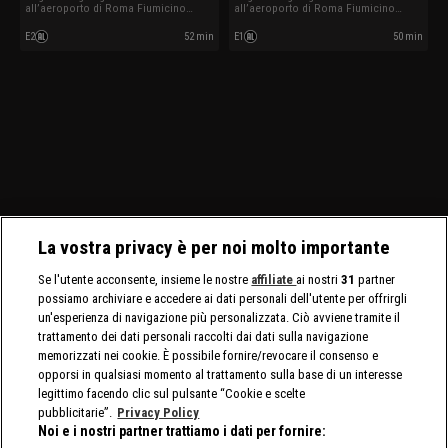
all’aeroporto di Roma Fiumicino
all’aeroporto di Roma Fiumicino
mentre affrontano controlli su
mentre affrontano controlli su
documenti irregolari, traffici di
documenti irregolari, traffici di
E2
52 min
E1
50 min
sostanze illecite e altre situazioni
sostanze illecite e altre situazioni
impreviste tra arrivi e partenze
impreviste tra arrivi e partenze
internazionali.
internazionali.
La vostra privacy è per noi molto importante
Se l'utente acconsente, insieme le nostre
affiliate
ai nostri
31
partner
possiamo archiviare e accedere ai dati personali dell'utente per offrirgli
un'esperienza di navigazione più personalizzata. Ciò avviene tramite il
trattamento dei dati personali raccolti dai dati sulla navigazione
memorizzati nei cookie. È possibile fornire/revocare il consenso e
opporsi in qualsiasi momento al trattamento sulla base di un interesse
legittimo facendo clic sul pulsante “Cookie e scelte
pubblicitarie”.
Privacy Policy
Noi e i nostri partner trattiamo i dati per fornire: