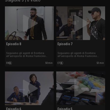
Episodio 8
Episodio 7
Seguiamo gli agenti di frontiera
Seguiamo gli agenti di frontiera
all'aeroporto di Roma Fiumicino
all’aeroporto di Roma Fiumicino
mentre affrontano controlli su
mentre affrontano controlli su
documenti irregolari, traffici di
documenti irregolari, traffici di
E8
50 min
E7
53 min
sostanze illecite e altre situazioni
sostanze illecite e altre situazioni
impreviste tra arrivi e partenze
impreviste tra arrivi e partenze
internazionali.
internazionali.
Episodio 6
Episodio 5