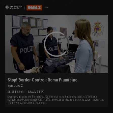
Stop! Border Control: Roma Fiumicino
Episodio 2
S
4
: E
2
|
52
min
|
Episodio 2
|
Seguiamo gli agenti di frontiera all’aeroporto di Roma Fiumicino mentre affrontano
controlli su documenti irregolari, traffici di sostanze illecite e altre situazioni impreviste
tra arrivi e partenze internazionali.