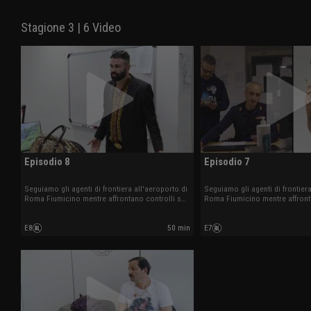
Stagione 3 | 6 Video
Episodio 8
Episodio 7
Seguiamo gli agenti di frontiera all'aeroporto di
Seguiamo gli agenti di frontiera
Roma Fiumicino mentre affrontano controlli su
Roma Fiumicino mentre affront
documenti irregolari, traffici di sostanze illecite
documenti irregolari, traffici di
e altre situazioni impreviste tra arrivi e partenze
e altre situazioni impreviste tra
E8
50 min
E7
internazionali.
internazionali.