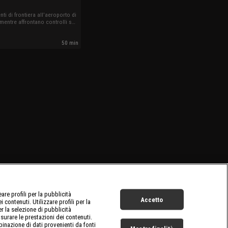
ti di frontiera all’aeroporto di
entre affrontano controlli su
ri, traffici di sostanze illecite
 impreviste tra arrivi e partenze
50 min
re profili per la pubblicità
Accetto
 contenuti. Utilizzare profili per la
er la selezione di pubblicità
surare le prestazioni dei contenuti.
inazione di dati provenienti da fonti