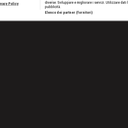
diverse. Sviluppare e migliorare i servizi. Utilizzare dati 
ivacy Policy
pubblicità.
Elenco dei partner (fornitori)
ino
/
Episodio 4
Stop! 
Lavora con noi
Cookies