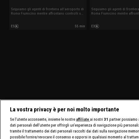
Seguiamo gli agenti di frontiera all’aeroporto di
Seguiamo gli agenti di frontiera
Roma Fiumicino mentre affrontano controlli su
Roma Fiumicino mentre affront
documenti irregolari, traffici di sostanze illecite
documenti irregolari, traffici di
e altre situazioni impreviste tra arrivi e partenze
e altre situazioni impreviste tra
E5
55 min
E3
internazionali.
internazionali.
La vostra privacy è per noi molto importante
Se l'utente acconsente, insieme le nostre
affiliate
ai nostri
31
partner possiamo a
dati personali dell'utente per offrirgli un'esperienza di navigazione più personal
tramite il trattamento dei dati personali raccolti dai dati sulla navigazione memor
possibile fornire/revocare il consenso e opporsi in qualsiasi momento al trattam