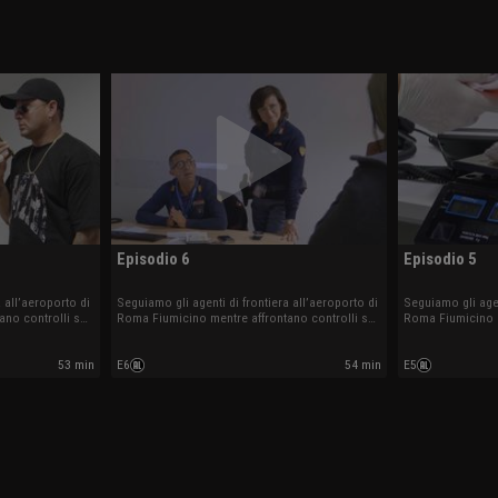
Episodio 6
Episodio 5
 all’aeroporto di
Seguiamo gli agenti di frontiera all’aeroporto di
Seguiamo gli agen
ano controlli su
Roma Fiumicino mentre affrontano controlli su
Roma Fiumicino m
 sostanze illecite
documenti irregolari, traffici di sostanze illecite
documenti irregola
 arrivi e partenze
e altre situazioni impreviste tra arrivi e partenze
e altre situazioni
53 min
E6
54 min
E5
internazionali.
internazionali.