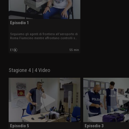
Episodio 1
Seguiamo gli agenti di frontiera all’aeroporto di
Roma Fiumicino mentre affrontano controlli su
documenti irregolari, traffici di sostanze illecite
e altre situazioni impreviste tra arrivi e partenze
E1
55 min
internazionali.
Stagione 4 | 4 Video
Episodio 5
Episodio 3