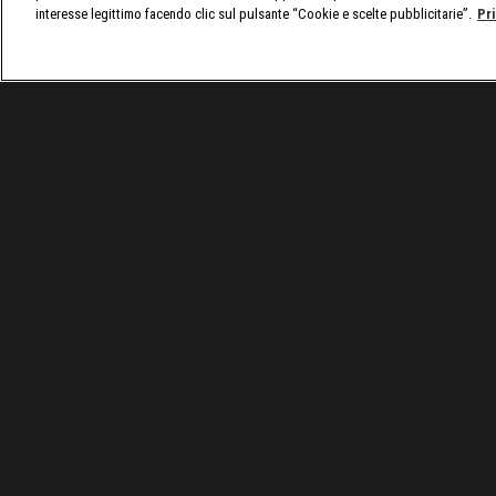
interesse legittimo facendo clic sul pulsante “Cookie e scelte pubblicitarie”.
Pr
/
Programmi
/
Stop! Border Control: Roma Fiumic
Condizioni d'uso
Privacy Policy
© 2025 Discovery Italia Srl Tutti i diritti riservati P.IVA 04501580965