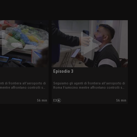
Episodio 3
ti di frontiera all’aeroporto di
Seguiamo gli agenti di frontiera all’aeroporto di
entre affrontano controlli su
Roma Fiumicino mentre affrontano controlli su
ri, traffici di sostanze illecite
documenti irregolari, traffici di sostanze illecite
 impreviste tra arrivi e partenze
e altre situazioni impreviste tra arrivi e partenze
56 min
E3
56 min
internazionali.