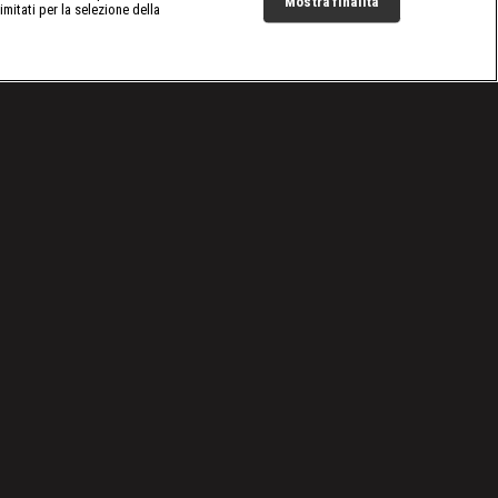
Mostra finalità
limitati per la selezione della
Live Now
Border Control: Roma Fiumicino
|
Episodio 4
|
S
2
:E
4
Cookie e scelte pubblicitarie
Problemi di ricezione?