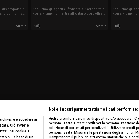
 all’aeroporto di
Seguiamo gli agenti di frontiera all’aeroporto di
Seguiamo gli agen
ano controlli su
Roma Fiumicino mentre affrontano controlli su
Roma Fiumicino m
 sostanze illecite
documenti irregolari, traffici di sostanze illecite
documenti irregola
 arrivi e partenze
e altre situazioni impreviste tra arrivi e partenze
e altre situazioni
58 min
E2
52 min
E1
internazionali.
internazionali.
Noi e i nostri partner trattiamo i dati per fornire:
Archiviare informazioni su dispositivo e/o accedervi. Crea
rchiviare e accedere ai
personalizzata. Creare profili per la personalizzazione dei
izzata. Ciò avviene
selezione di contenuti personalizzati. Utilizzare profili p
izzati nei cookie. È
personalizzata. Misurare le prestazioni degli annunci. Mi
ento sulla base di un
Comprendere il pubblico attraverso statistiche o la comb