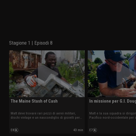
Stagione 1 | Episodi 8
The Maine Stash of Cash
In missione per G.I. Dou
Matt deve trovare rari pezzi di aerei militari,
Matt e la sua squadra si dirigo
dischi vintage e un nascondiglio di gioielli per
Pacifico nord-occidentale per 
avere una possibilità di guadagno. Delle
tesoro nascosto in tre fienili, 
attrezzature pesanti lo aiuteranno a
militari statunitensi, tra cui Je
E8
43 min
E7
sgomberare la proprietà e scavare alla ricerca
d’epoca.
di oggetti di grande valore.