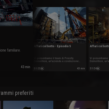
Affari col botto - Episodio 5
Affari col bott
one familiare.
Vi presentiamo il team di Priestly
Vi presentiamo i
Demolition, un'azienda a conduzione
Demolition, un
familiare.
familiare.
43 min
S1
:
E5
43 min
S1
:
E4
rammi preferiti