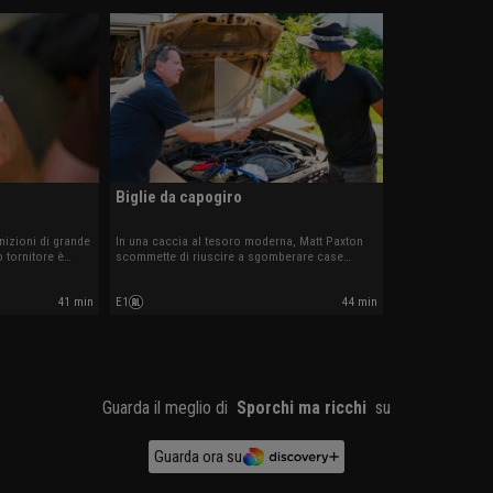
Biglie da capogiro
nizioni di grande
In una caccia al tesoro moderna, Matt Paxton
 tornitore è
scommette di riuscire a sgomberare case
ttami metallici,
pericolosamente ingombre e trovare ricchezze
reziosi da
nascoste. Matt e la sua squadra cercano una
41 min
E1
44 min
tare la sua
Mustang d’epoca, reperti militari e una
collezione di biglie da 60.000 dollari.
Guarda il meglio di
Sporchi ma ricchi
su
Guarda ora su