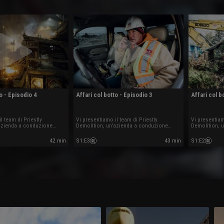
o - Episodio 4
Affari col botto - Episodio 3
Affari col b
l team di Priestly
Vi presentiamo il team di Priestly
Vi presentiam
'azienda a conduzione
Demolition, un'azienda a conduzione
Demolition, 
familiare.
familiare.
42 min
S1
:
E3
43 min
S1
:
E2