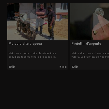
Motociclette d'epoca
Proiettili d'argento
Matt cerca motociclette classiche in un
Matt è alla ricerca di armi e mu
accumulo tossico e poi dà la caccia a
valore. La proprietà del vecchio
giocattoli rari e di grande valore in una
piena di macchinari pesanti e ro
proprietà dall’altra parte dello stato.
ma un ritrovamento di metalli p
E3
40 min
E2
25.000 dollari potrebbe far frut
scommessa.