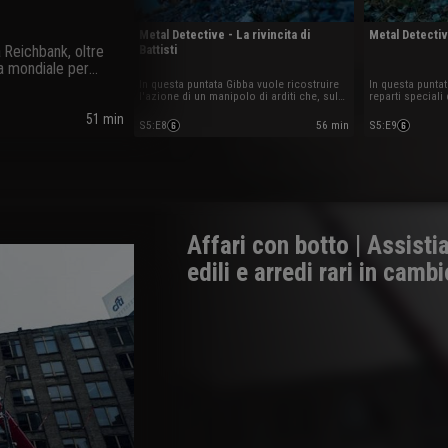
Metal Detective - La rivincita di
Metal Detect
a Reichbank, oltre
Battisti
ra mondiale per
In questa puntata Gibba vuole ricostruire
In questa puntat
l'azione di un manipolo di arditi che, sul
reparti speciali
finire della prima guerra mondiale, riuscì a
Commando, e le 
51 min
vendicare la cattura e l'uccisione
liberazione di 
S5
:
E8
56 min
S5
:
E9
dell'irredentista Cesare Battisti da parte
naziste.
dell'esercito Austriaco.
Affari con botto | Assist
edili e arredi rari in camb