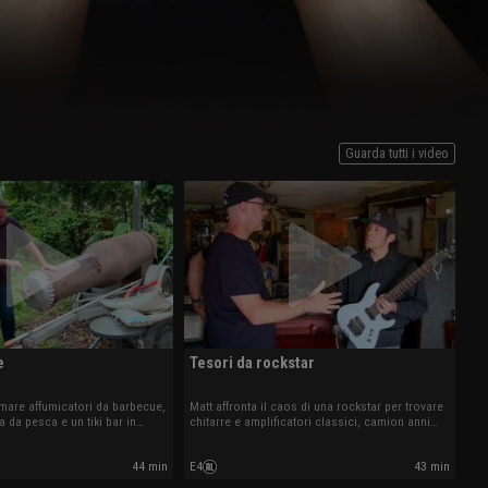
Guarda tutti i video
e
Tesori da rockstar
rmare affumicatori da barbecue,
Matt affronta il caos di una rockstar per trovare
 da pesca e un tiki bar in
chitarre e amplificatori classici, camion anni
 A New Orleans, Matt va a
’50 e rare Harley. Le dimensioni dell’accumulo e
o di storia della palude, ma
il metallo arrugginito mettono a rischio la
44 min
E4
43 min
festazione di termiti potrebbe
squadra.
.