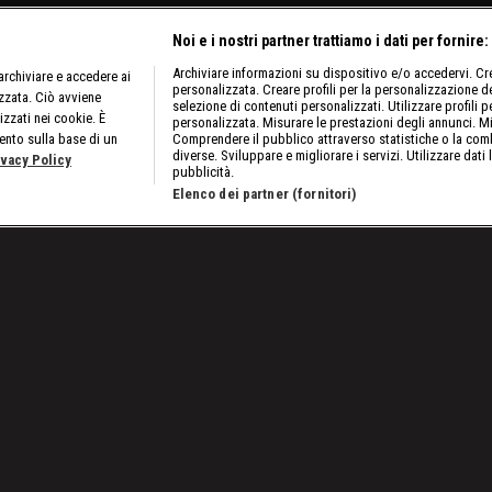
Noi e i nostri partner trattiamo i dati per fornire:
Archiviare informazioni su dispositivo e/o accedervi. Crea
rchiviare e accedere ai
personalizzata. Creare profili per la personalizzazione dei
izzata. Ciò avviene
selezione di contenuti personalizzati. Utilizzare profili p
izzati nei cookie. È
personalizzata. Misurare le prestazioni degli annunci. Mi
ento sulla base di un
Comprendere il pubblico attraverso statistiche o la comb
diverse. Sviluppare e migliorare i servizi. Utilizzare dati 
ivacy Policy
pubblicità.
Elenco dei partner (fornitori)
Lavora con noi