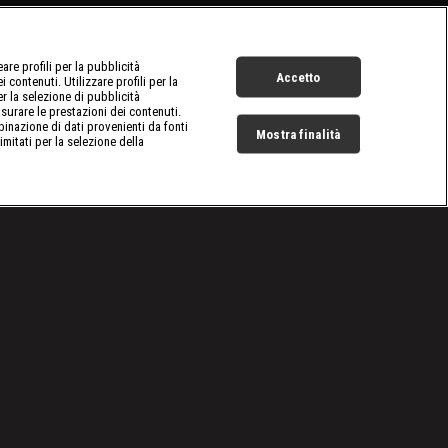
re profili per la pubblicità
Accetto
 contenuti. Utilizzare profili per la
er la selezione di pubblicità
surare le prestazioni dei contenuti.
inazione di dati provenienti da fonti
Mostra finalità
limitati per la selezione della
Live Now
Cookie e scelte pubblicitarie