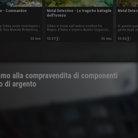
ive - Commandos
Metal Detective - Le tragiche battaglie
Metal Detec
dell'Isonzo
a Gibba vuole investigare i
Gibba si trova sull'antico confine fra
In questa pun
 di Sua Maestà Britannica, i
Regno d'Italia e Impero Austro-Ungarico,
gesta degli ar
loro azioni volte alla
deciso a comprendere le ragioni che
riconquista d
Cassino dalle truppe
portarono al fallimento di 11 azioni
scacchiere st
53 min
S5
:
E7
55 min
S5
:
E6
offensive intraprese dagli italiani nel
mondiale: il 
corso di 3 anni di guerra.
iamo alla compravendita di componenti
io di argento