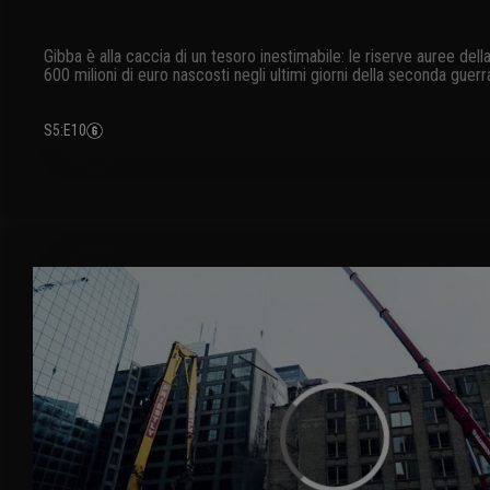
Gibba è alla caccia di un tesoro inestimabile: le riserve auree dell
600 milioni di euro nascosti negli ultimi giorni della seconda guer
evitare che cadessero in mani sovietiche
S5
:
E10