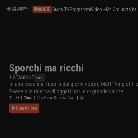
Guida TV
Programmi
Video
Mr. Oro: tutto h
Sporchi ma ricchi
1
STAGIONE
Free
In una caccia al tesoro dei giorni nostri, Matt “King of H
Paese alla ricerca di oggetti rari e di grande valore.
S
1
: E
8
|
43
min
|
The Maine Stash of Cash
|
Guarda ora