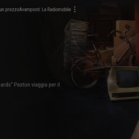
a un prezzo
Avamposti: La Radiomobile
oards” Paxton viaggia per il