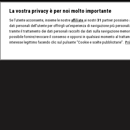
La vostra privacy è per noi molto importante
Se l'utente acconsente, insieme le nostre
affiliate
ai nostri
31
partner possiamo a
dati personali dell'utente per offrirgli un'esperienza di navigazione più personal
tramite il trattamento dei dati personali raccolti dai dati sulla navigazione memor
possibile fornire/revocare il consenso e opporsi in qualsiasi momento al trattam
interesse legittimo facendo clic sul pulsante “Cookie e scelte pubblicitarie”.
Pr
/
Programmi
/
Sporchi ma ricchi
Condizioni d'uso