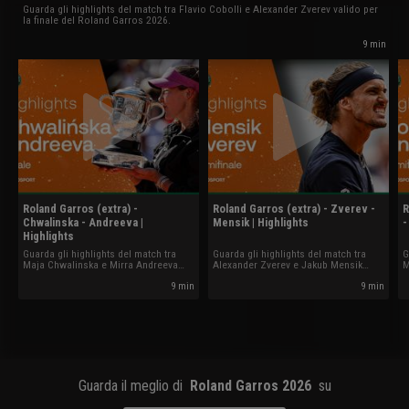
Guarda gli highlights del match tra Flavio Cobolli e Alexander Zverev valido per
la finale del Roland Garros 2026.
9 min
Roland Garros (extra) -
Roland Garros (extra) - Zverev -
R
Chwalinska - Andreeva |
Mensik | Highlights
-
Highlights
Guarda gli highlights del match tra
Guarda gli highlights del match tra
G
Maja Chwalinska e Mirra Andreeva
Alexander Zverev e Jakub Mensik
M
valido per la finale del Roland Garros
valido per la semifinale del Roland
v
2026.
Garros 2026.
G
9 min
9 min
Guarda il meglio di
Roland Garros 2026
su