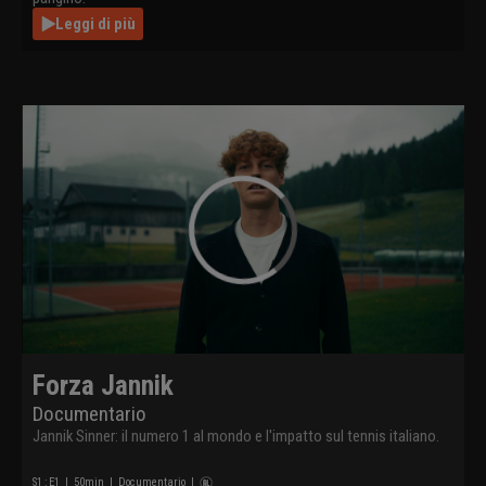
Leggi di più
Forza Jannik
Documentario
Jannik Sinner: il numero 1 al mondo e l'impatto sul tennis italiano.
S
1
: E
1
|
50
min
|
Documentario
|