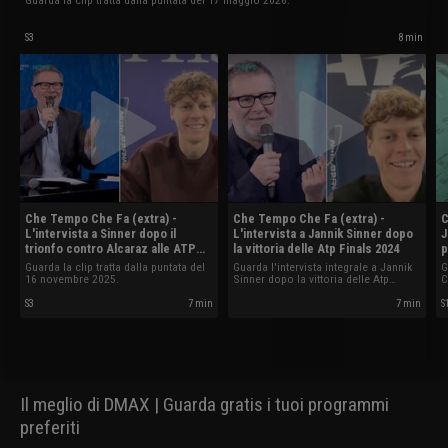
S3
8 min
Che Tempo Che Fa (extra) -
Che Tempo Che Fa (extra) -
C
L'intervista a Sinner dopo il
L'intervista a Jannik Sinner dopo
J
trionfo contro Alcaraz alle ATP
la vittoria delle Atp Finals 2024
p
Finals 2025
Guarda la clip tratta dalla puntata del
Guarda l'intervista integrale a Jannik
G
16 novembre 2025.
Sinner dopo la vittoria delle Atp
C
Finals 2024.
2
S3
7 min
7 min
S
Il meglio di DMAX | Guarda gratis i tuoi programmi
preferiti