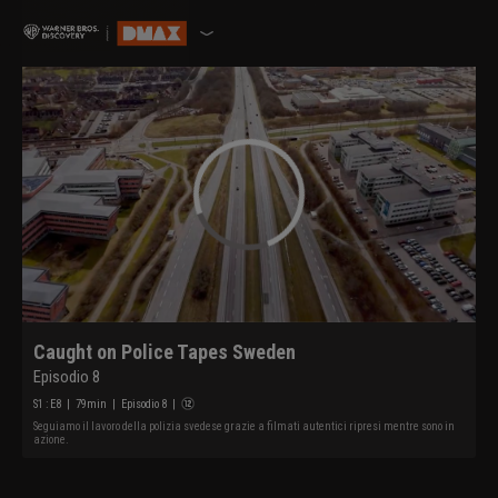
Caught on Police Tapes Sweden
Episodio 8
S
1
: E
8
|
79
min
|
Episodio 8
|
Seguiamo il lavoro della polizia svedese grazie a filmati autentici ripresi mentre sono in
azione.