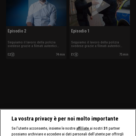
Episodio 2
Episodio 1
Seguiamo il lavoro della polizia
Seguiamo il lavoro della polizia
svedese grazie a filmati autentici
svedese grazie a filmati autentici
ripresi mentre sono in azione.
ripresi mentre sono in azione.
E2
74 min
E1
75 min
La vostra privacy è per noi molto importante
Se l'utente acconsente, insieme le nostre
affiliate
ai nostri
31
partner
possiamo archiviare e accedere ai dati personali dell'utente per offrirgli