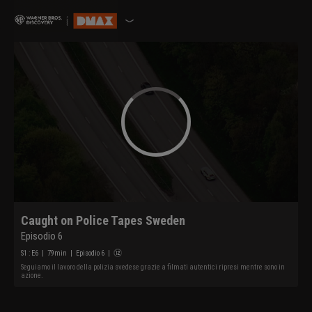
Caught on Police Tapes Sweden
Episodio 6
S
1
: E
6
|
79
min
|
Episodio 6
|
Seguiamo il lavoro della polizia svedese grazie a filmati autentici ripresi mentre sono in
azione.