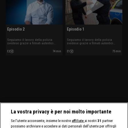
Episodio 2
Episodio 1
Seguiamo il lavoro della polizia
Seguiamo il lavoro della polizia
svedese grazie a filmati autentici
svedese grazie a filmati autentici
ripresi mentre sono in azione.
ripresi mentre sono in azione.
E2
74 min
E1
75 min
La vostra privacy è per noi molto importante
Se l'utente acconsente, insieme le nostre
affiliate
ai nostri
31
partner
possiamo archiviare e accedere ai dati personali dell'utente per offrirgli