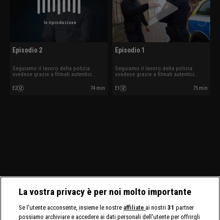
In riproduzione
Episodio 2
Episodio 1
Seguiamo il lavoro della polizia
Seguiamo il lavoro della polizia
svedese grazie a filmati autentici
svedese grazie a filmati autentici
ripresi mentre sono in azione.
ripresi mentre sono in azione.
E2
74 min
E1
75 min
La vostra privacy è per noi molto importante
Se l'utente acconsente, insieme le nostre
affiliate
ai nostri
31
partner
possiamo archiviare e accedere ai dati personali dell'utente per offrirgli