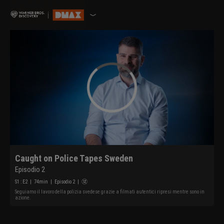
Caught on Police Tapes Sweden
Episodio 2
S
1
: E
2
|
74
min
|
Episodio 2
|
Seguiamo il lavoro della polizia svedese grazie a filmati autentici ripresi mentre sono in
azione.